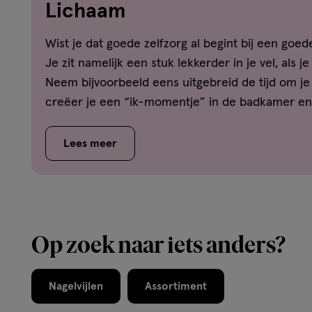
Lichaam
Wist je dat goede zelfzorg al begint bij een goe
Je zit namelijk een stuk lekkerder in je vel, als j
Neem bijvoorbeeld eens uitgebreid de tijd om j
creëer je een “ik-momentje” in de badkamer en 
Nog beter tot rust kom je door een heerlijke mas
regelen. Lees hier alles voor jouw lichaamsverzo
Lees meer
Op zoek naar iets anders?
Nagelvijlen
Assortiment