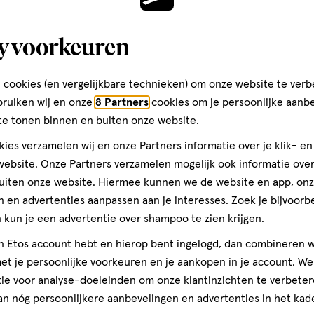
y voorkeuren
 cookies (en vergelijkbare technieken) om onze website te verb
bruiken wij en onze
8 Partners
cookies om je persoonlijke aanb
te tonen binnen en buiten onze website.
ies verzamelen wij en onze Partners informatie over je klik- e
ebsite. Onze Partners verzamelen mogelijk ook informatie over 
1 stuk
uiten onze website. Hiermee kunnen we de website en app, on
Etos Saffieren 
 en advertenties aanpassen aan je interesses. Zoek je bijvoorb
kun je een advertentie over shampoo te zien krijgen.
1
jn Etos account hebt en hierop bent ingelogd, dan combineren w
t je persoonlijke voorkeuren en je aankopen in je account. W
ie voor analyse-doeleinden om onze klantinzichten te verbeter
an nóg persoonlijkere aanbevelingen en advertenties in het kade