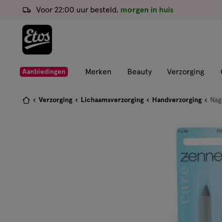
ga
Voor 22:00 uur besteld,
morgen in huis
naar
de
hoofd
content
ga
Merken
Beauty
Verzorging
Aanbiedingen
naar
de
Je
Verzorging
Lichaamsverzorging
Handverzorging
Nage
zoekbalk
bent
ga
hier:
naar
de
footer