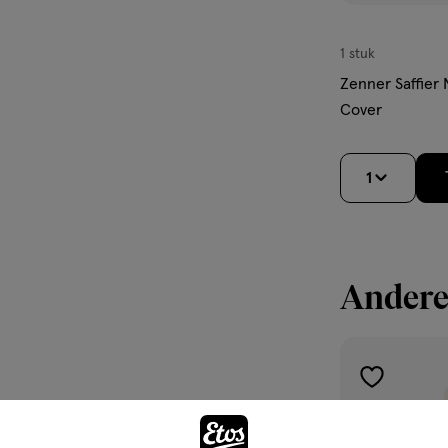
1 stuk
Zenner Saffier 
Cover
1
Andere
toevoegen
aan
verlanglijst