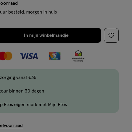
voorraad
uur besteld, morgen in huis
In mijn winkelmandje
verhoog
toevoege
aantal
aan
met
verlanglijs
één
,
Bijna
zorging vanaf €35
uitverkocht!
tour binnen 30 dagen
Er
zijn
p Etos eigen merk met Mijn Etos
nog
maar
10
kelvoorraad
producten