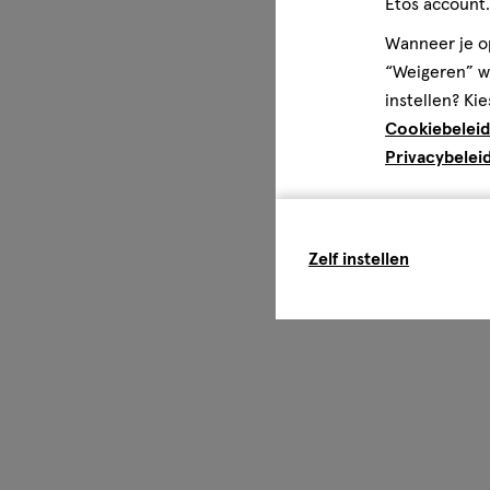
Etos account.
Wanneer je op
“Weigeren” wo
instellen? Kie
Cookiebeleid
Privacybelei
Zelf instellen