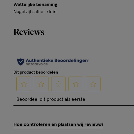
Wettelijke benaming
Nagelvijl saffier klein
Reviews
Dit product beoordelen
Selecteer
Selecteer
Selecteer
Selecteer
Selecteer
Beoordeel dit product als eerste
om
om
om
om
om
het
het
het
het
het
artikel
artikel
artikel
artikel
artikel
Hoe controleren en plaatsen wij reviews?
te
te
te
te
te