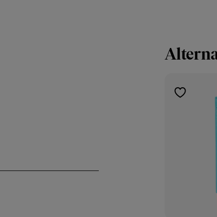
Alterna
toevoegen
aan
verlanglijst