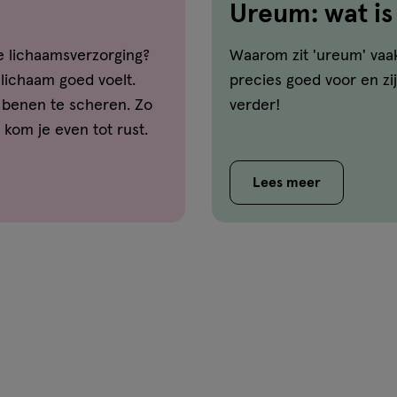
Ureum: wat is
huid?
de lichaamsverzorging?
Waarom zit 'ureum' vaa
e lichaam goed voelt.
precies goed voor en zi
e benen te scheren. Zo
verder!
kom je even tot rust.
sage voor jezelf te
rging!
Lees meer