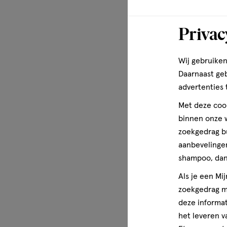
Privac
Wij gebruiken
Daarnaast ge
advertenties 
Met deze cook
binnen onze w
zoekgedrag b
aanbevelingen
shampoo, dan 
Als je een Mi
zoekgedrag me
deze informat
het leveren v