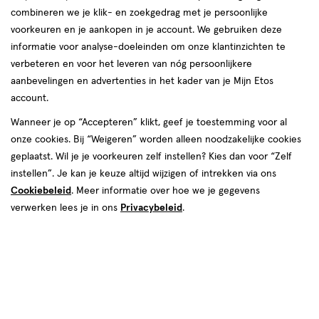
Snel shoppen
combineren we je klik- en zoekgedrag met je persoonlijke
voorkeuren en je aankopen in je account. We gebruiken deze
informatie voor analyse-doeleinden om onze klantinzichten te
Aanbiedingen
Beauty
verbeteren en voor het leveren van nóg persoonlijkere
aanbevelingen en advertenties in het kader van je Mijn Etos
account.
Lichaams­verzorging
Gezichts­verzorging
Wanneer je op “Accepteren” klikt, geef je toestemming voor al
onze cookies. Bij “Weigeren” worden alleen noodzakelijke cookies
geplaatst. Wil je je voorkeuren zelf instellen? Kies dan voor “Zelf
Zwanger, Baby & Kind
Cadeaus
instellen”. Je kan je keuze altijd wijzigen of intrekken via ons
Cookiebeleid
. Meer informatie over hoe we je gegevens
verwerken lees je in ons
Privacybeleid
.
Gezondheid
Mond­hygiëne
Vitamines