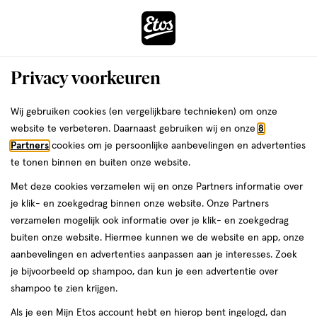
ga
Voor 22:00 uur besteld, maandag in huis
naar
de
Menu
hoofd
Zoeken
Privacy voorkeuren
content
›
›
ga
Interactie
naar
Wij gebruiken cookies (en vergelijkbare technieken) om onze
Je
Beauty
Parfum
Herengeuren
Top 10 herengeuren
met
de
website te verbeteren. Daarnaast gebruiken wij en onze
8
bent
Top 10 herengeuren
dit
zoekbalk
Partners
cookies om je persoonlijke aanbevelingen en advertenties
ers
Weleda
hier:
veld
ga
te tonen binnen en buiten onze website.
opent
naar
Met deze cookies verzamelen wij en onze Partners informatie over
een
de
je klik- en zoekgedrag binnen onze website. Onze Partners
volledig
footer
verzamelen mogelijk ook informatie over je klik- en zoekgedrag
venster
buiten onze website. Hiermee kunnen we de website en app, onze
met
aanbevelingen en advertenties aanpassen aan je interesses. Zoek
Filteren
(10)
Sorteer
geavanceerde
je bijvoorbeeld op shampoo, dan kun je een advertentie over
zoekopties
shampoo te zien krijgen.
Als je een Mijn Etos account hebt en hierop bent ingelogd, dan