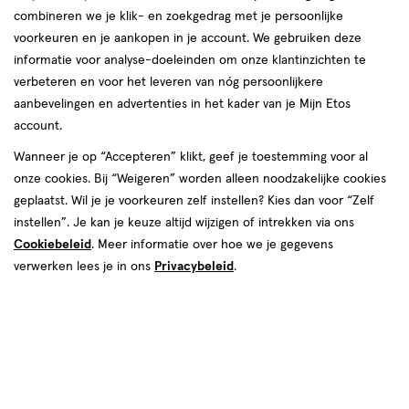
producten
Bijna uitverkocht
combineren we je klik- en zoekgedrag met je persoonlijke
40%
toevoegen
toevoegen
voorkeuren en je aankopen in je account. We gebruiken deze
korting
aan
aan
informatie voor analyse-doeleinden om onze klantinzichten te
verlanglijst
verlanglijst
verbeteren en voor het leveren van nóg persoonlijkere
aanbevelingen en advertenties in het kader van je Mijn Etos
account.
Wanneer je op “Accepteren” klikt, geef je toestemming voor al
onze cookies. Bij “Weigeren” worden alleen noodzakelijke cookies
van € 27.49 voor € 16.49
van € 119.40 voor € 74.99
16
.
74
.
27
.
49
Adviesprijs*:
49
119
.
40
99
geplaatst. Wil je je voorkeuren zelf instellen? Kies dan voor “Zelf
*Aanbevolen verkoopprijs leverancier
instellen”. Je kan je keuze altijd wijzigen of intrekken via ons
50
spray
spray
100
spray
spray
ML
Cookiebeleid
. Meer informatie over hoe we je gegevens
ML
Mexx Ice Touch Man Eau De
verwerken lees je in ons
Privacybeleid
.
Paco Rabanne 1 Million Eau De
Toilette 50 ML
Toilette 100 ML
Toevoegen
Toevoegen
1
1
verhoog aantal met één
,
Bijna uitverkocht!
verhoog aanta
Er zi
Bijna uitverkocht
toevoegen
toevoegen