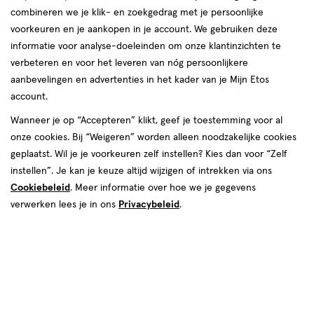
combineren we je klik- en zoekgedrag met je persoonlijke
Elnett
voorkeuren en je aankopen in je account. We gebruiken deze
informatie voor analyse-doeleinden om onze klantinzichten te
producten
Bijna uitverkocht
verbeteren en voor het leveren van nóg persoonlijkere
4+1
4+1
aanbevelingen en advertenties in het kader van je Mijn Etos
toevoegen
toevoegen
gratis
gratis
account.
aan
aan
verlanglijst
verlanglijst
Wanneer je op “Accepteren” klikt, geef je toestemming voor al
onze cookies. Bij “Weigeren” worden alleen noodzakelijke cookies
geplaatst. Wil je je voorkeuren zelf instellen? Kies dan voor “Zelf
instellen”. Je kan je keuze altijd wijzigen of intrekken via ons
Cookiebeleid
. Meer informatie over hoe we je gegevens
verwerken lees je in ons
Privacybeleid
.
€ 4.49
4
.
€ 4.59
4
.
49
59
75 ML
75 ML
L'Oréal Paris Elnett Flexible
L'Oréal Paris Elnett Shine
Haarspray 75 ML
Haarspray 75 ML
Toevoegen
Toevoegen
1
5
verhoog aantal met één
,
Bijna uitverkocht!
verhoog aanta
Er zi