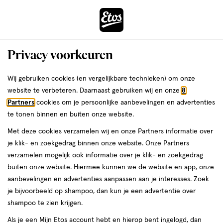
ga
Voor 22:00 uur besteld, maandag in huis
naar
de
Menu
hoofd
Zoeken
Privacy voorkeuren
content
›
›
ga
Interactie
naar
Wij gebruiken cookies (en vergelijkbare technieken) om onze
Je
Verzorging
met
de
website te verbeteren. Daarnaast gebruiken wij en onze
8
bent
Elnett Verzorging
dit
zoekbalk
Partners
cookies om je persoonlijke aanbevelingen en advertenties
ers
Weleda
hier:
veld
ga
te tonen binnen en buiten onze website.
opent
naar
Lichaamsverzorging
Gezichtsverzorging
Heren verzorging
Mond
Met deze cookies verzamelen wij en onze Partners informatie over
een
de
je klik- en zoekgedrag binnen onze website. Onze Partners
volledig
footer
verzamelen mogelijk ook informatie over je klik- en zoekgedrag
venster
buiten onze website. Hiermee kunnen we de website en app, onze
met
aanbevelingen en advertenties aanpassen aan je interesses. Zoek
geavanceerde
je bijvoorbeeld op shampoo, dan kun je een advertentie over
zoekopties
Filteren
(4)
Sorteer
1
shampoo te zien krijgen.
Als je een Mijn Etos account hebt en hierop bent ingelogd, dan