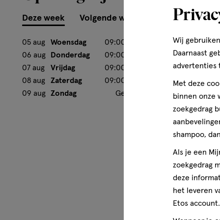
Privac
Deze week
Volgende week
Wij gebruiken
05 aug
Woensdag
09:00
-
18:00
Daarnaast ge
06 aug
Donderdag
09:00
-
18:00
advertenties 
07 aug
Vrijdag
09:00
-
18:00
08 aug
Zaterdag
09:00
-
17:30
Met deze cook
09 aug
Zondag
Gesloten
binnen onze w
zoekgedrag b
aanbevelingen
shampoo, dan 
Als je een Mi
zoekgedrag me
deze informat
het leveren v
Etos account.