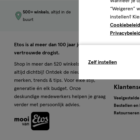
Wanneer je op
“Weigeren” wo
500+ winkels
, altijd in de
Trending
produc
instellen? Kie
buurt
merken
Cookiebeleid
Privacybelei
Over Eto
Etos is al meer dan 100 jaar jouw
vertrouwde drogist.
Werken bij E
Zelf instellen
Pers
Shop in meer dan 520 winkels of online,
Winkels
altijd dichtbij! Ontdek de nieuwste
merken, trends & tips. Voor elke stijl,
Klantens
generatie én elk budget. Onze
deskundige medewerkers helpen je graag
Veelgestelde
verder met persoonlijk advies.
Bestellen en
Retourneren