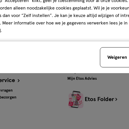
 “Accepteren” klikt, geef je toestemming voor al onze cookies. 
rden alleen noodzakelijke cookies geplaatst. Wil je je voorkeur
ten en
Gratis
bezorging vanaf
s dan voor “Zelf instellen”. Je kan je keuze altijd wijzigen of int
€35
. Meer informatie over hoe we je gegevens verwerken lees je in
d
.
s
Advies & Inspiratie
tos
Beauty
Weigeren
Gezondheid
Verzorging
Baby
Mijn Etos Advies
ervice
 vragen
 bezorgen
Etos Folder