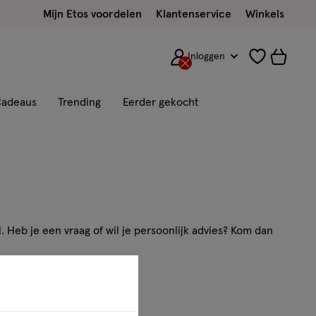
Mijn Etos voordelen
Klantenservice
Winkels
Inloggen
adeaus
Trending
Eerder gekocht
. Heb je een vraag of wil je persoonlijk advies? Kom dan
ns