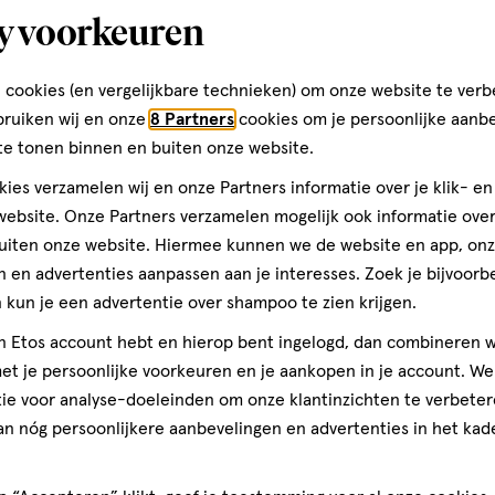
y voorkeuren
Grotestraat 82
7607 CT, Almelo
 cookies (en vergelijkbare technieken) om onze website te verb
054-6-456668
bruiken wij en onze
8 Partners
cookies om je persoonlijke aanb
te tonen binnen en buiten onze website.
ies verzamelen wij en onze Partners informatie over je klik- e
Etos Folder
ebsite. Onze Partners verzamelen mogelijk ook informatie over 
uiten onze website. Hiermee kunnen we de website en app, on
Ontdek alle folder aanbied
 en advertenties aanpassen aan je interesses. Zoek je bijvoorb
deze week!
kun je een advertentie over shampoo te zien krijgen.
jn Etos account hebt en hierop bent ingelogd, dan combineren w
Shop alle acties
t je persoonlijke voorkeuren en je aankopen in je account. W
ie voor analyse-doeleinden om onze klantinzichten te verbeter
an nóg persoonlijkere aanbevelingen en advertenties in het kade