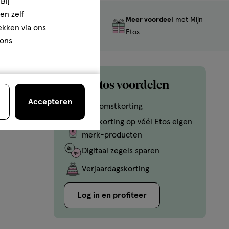
Bij
en zelf
Meer voordeel
met Mijn
Gratis
retourneren
rekken via ons
Etos
 ons
Mijn Etos voordelen
Accepteren
Welkomstkorting
10% korting op véél Etos eigen
merk-producten
Digitaal zegels sparen
Verjaardagskorting
Log in en profiteer