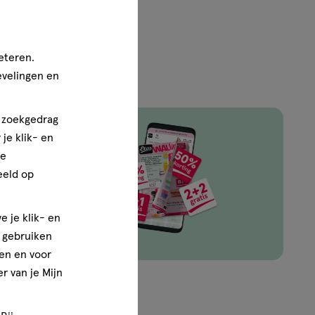
eteren.
evelingen en
n zoekgedrag
je klik- en
ze
ingen van
eeld op
e je klik- en
e gebruiken
en en voor
r van je Mijn