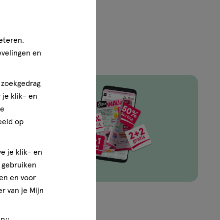
eteren.
evelingen en
n zoekgedrag
je klik- en
ze
ingen van
eeld op
e je klik- en
e gebruiken
en en voor
r van je Mijn