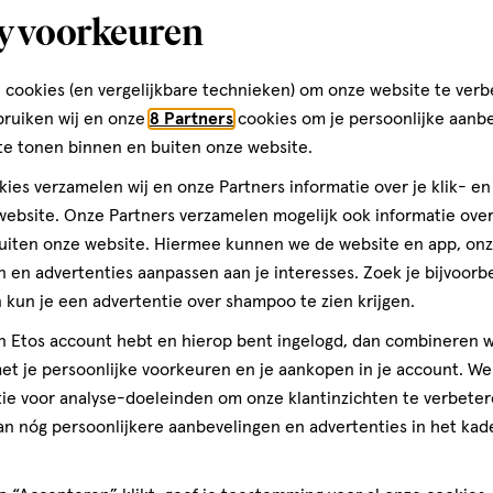
y voorkeuren
Sloterweg 121
1171 CL, Badhoevedorp
 cookies (en vergelijkbare technieken) om onze website te verb
020--6596364
bruiken wij en onze
8 Partners
cookies om je persoonlijke aanb
te tonen binnen en buiten onze website.
ies verzamelen wij en onze Partners informatie over je klik- e
Etos Folder
ebsite. Onze Partners verzamelen mogelijk ook informatie over 
uiten onze website. Hiermee kunnen we de website en app, on
Ontdek alle folder aanbied
 en advertenties aanpassen aan je interesses. Zoek je bijvoorb
deze week!
kun je een advertentie over shampoo te zien krijgen.
jn Etos account hebt en hierop bent ingelogd, dan combineren w
Shop alle acties
t je persoonlijke voorkeuren en je aankopen in je account. W
ie voor analyse-doeleinden om onze klantinzichten te verbeter
an nóg persoonlijkere aanbevelingen en advertenties in het kade