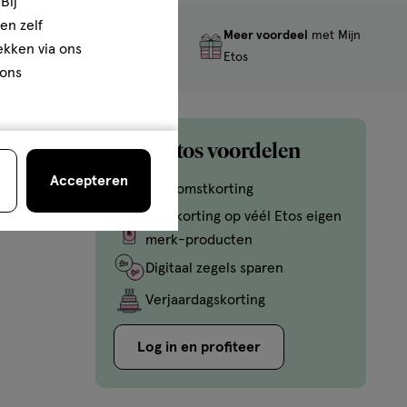
Bij
en zelf
Meer voordeel
met Mijn
Gratis
retourneren
rekken via ons
Etos
 ons
Mijn Etos voordelen
Accepteren
Welkomstkorting
10% korting op véél Etos eigen
merk-producten
Digitaal zegels sparen
Verjaardagskorting
Log in en profiteer