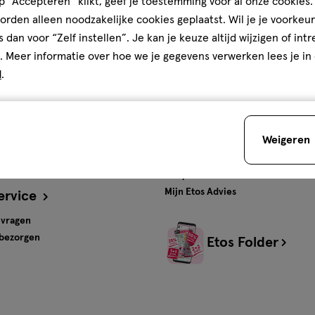
 “Accepteren” klikt, geef je toestemming voor al onze cookies. 
rden alleen noodzakelijke cookies geplaatst. Wil je je voorkeur
ten en
Gratis
bezorging vanaf
s dan voor “Zelf instellen”. Je kan je keuze altijd wijzigen of int
€35
. Meer informatie over hoe we je gegevens verwerken lees je in
d
.
s
Advies & Inspiratie
tos
Beauty
Weigeren
Gezondheid
Verzorging
Baby
Mijn Etos Advies
ervice
 vragen
 bezorgen
Etos Folder