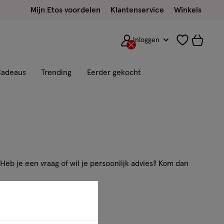
Mijn Etos voordelen
Klantenservice
Winkels
Inloggen
adeaus
Trending
Eerder gekocht
Heb je een vraag of wil je persoonlijk advies? Kom dan
ns