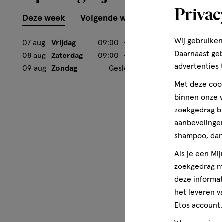
Privac
Deze week
Volgende week
Wij gebruiken
07 aug
Vrijdag
09:00
-
18:00
Daarnaast ge
08 aug
Zaterdag
09:00
-
17:00
advertenties 
09 aug
Zondag
Gesloten
Met deze cook
binnen onze w
zoekgedrag b
aanbevelingen
shampoo, dan 
Als je een Mi
zoekgedrag me
deze informat
het leveren v
Etos account.