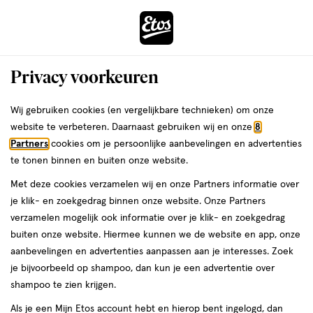
ga
Voor 22:00 uur besteld, maandag in huis
naar
de
Menu
hoofd
Zoeken
Privacy voorkeuren
content
›
›
ga
Interactie
naar
Wij gebruiken cookies (en vergelijkbare technieken) om onze
Je
Winkels
Dieren
met
de
website te verbeteren. Daarnaast gebruiken wij en onze
8
bent
dit
zoekbalk
Etos winkels in Dieren
Partners
cookies om je persoonlijke aanbevelingen en advertenties
ers
Weleda
hier:
veld
ga
te tonen binnen en buiten onze website.
opent
naar
Op zoek naar een Etos-winkel bij jou in de buurt? Hieronder vind je
Met deze cookies verzamelen wij en onze Partners informatie over
een
de
een overzicht van onze winkels in Dieren. Heb je een vraag of wil je
je klik- en zoekgedrag binnen onze website. Onze Partners
volledig
footer
persoonlijk advies? Dan helpen we je graag verder. Bekijk onze
verzamelen mogelijk ook informatie over je klik- en zoekgedrag
venster
winkels in Dieren met actuele openingstijden. In welke Etos-winkel
buiten onze website. Hiermee kunnen we de website en app, onze
met
zien we jou binnenkort?
aanbevelingen en advertenties aanpassen aan je interesses. Zoek
geavanceerde
je bijvoorbeeld op shampoo, dan kun je een advertentie over
Drogist in Dieren
zoekopties
shampoo te zien krijgen.
Etos is al meer dan 100 jaar de vertrouwde drogist voor alle
Als je een Mijn Etos account hebt en hierop bent ingelogd, dan