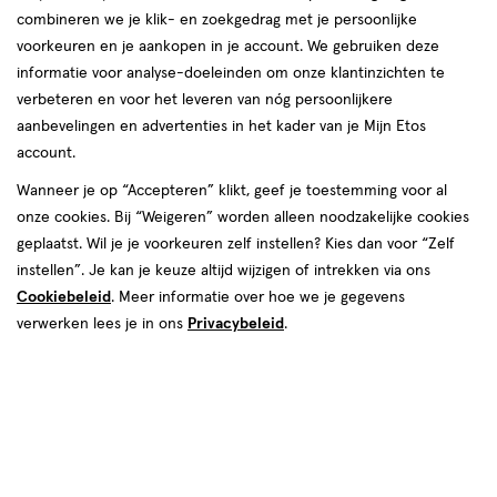
Etos
Callunaplein 55
Nederlandse vrouwen, mannen en hun gezin. We helpen jou graag
combineren we je klik- en zoekgedrag met je persoonlijke
winkel,
6951 CN, Dieren
om je goed in je vel te voelen, elke dag weer. In onze winkels krijg
voorkeuren en je aankopen in je account. We gebruiken deze
Afstand:
031-3-414673
451 m
Callunaplein
je altijd persoonlijk en professioneel advies van onze
informatie voor analyse-doeleinden om onze klantinzichten te
451
gediplomeerde drogisten. Kom dus gerust langs in een van onze
55
verbeteren en voor het leveren van nóg persoonlijkere
Bekijk openingstijden
m
winkels in Dieren!
aanbevelingen en advertenties in het kader van je Mijn Etos
Deze week
account.
Openingstijden Etos-winkels in Dieren
Meer over deze winkel
08 aug
Zaterdag
09:00
-
18:00
Wanneer je op “Accepteren” klikt, geef je toestemming voor al
09 aug
Zondag
12:00
-
17:00
Vind hieronder de Etos-winkel in Dieren die jij zoekt! Benieuwd
onze cookies. Bij “Weigeren” worden alleen noodzakelijke cookies
Volgende week
naar de openingstijden? Klik op de winkel voor de openingstijden
geplaatst. Wil je je voorkeuren zelf instellen? Kies dan voor “Zelf
en andere details. Tot snel in een van onze winkels in Dieren!
instellen”. Je kan je keuze altijd wijzigen of intrekken via ons
10 aug
Maandag
09:00
-
18:00
500+ winkels
, altijd in de buurt
11 aug
Dinsdag
09:00
-
18:00
Cookiebeleid
. Meer informatie over hoe we je gegevens
Trending
producten en merken
12 aug
Woensdag
09:00
-
18:00
verwerken lees je in ons
Privacybeleid
.
Gratis
bezorging vanaf €35
13 aug
Donderdag
09:00
-
18:00
Gratis
retourneren
14 aug
Vrijdag
09:00
-
18:00
15 aug
Zaterdag
09:00
-
18:00
Meer voordeel
met Mijn Etos
16 aug
Zondag
12:00
-
17:00