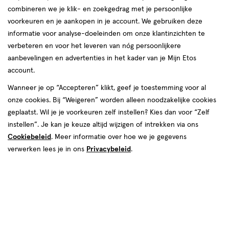
combineren we je klik- en zoekgedrag met je persoonlijke
Deze week
Volgende week
voorkeuren en je aankopen in je account. We gebruiken deze
informatie voor analyse-doeleinden om onze klantinzichten te
07 aug
Vrijdag
09:00
-
20:00
verbeteren en voor het leveren van nóg persoonlijkere
08 aug
Zaterdag
09:00
-
17:00
aanbevelingen en advertenties in het kader van je Mijn Etos
09 aug
Zondag
12:00
-
17:00
account.
Contactgegevens
Wanneer je op “Accepteren” klikt, geef je toestemming voor al
onze cookies. Bij “Weigeren” worden alleen noodzakelijke cookies
Hamburgerstraat 39
geplaatst. Wil je je voorkeuren zelf instellen? Kies dan voor “Zelf
7001 AH, Doetinchem
instellen”. Je kan je keuze altijd wijzigen of intrekken via ons
Cookiebeleid
. Meer informatie over hoe we je gegevens
031-4-334205
verwerken lees je in ons
Privacybeleid
.
Etos Folder
Ontdek alle folder
aanbiedingen van deze week!