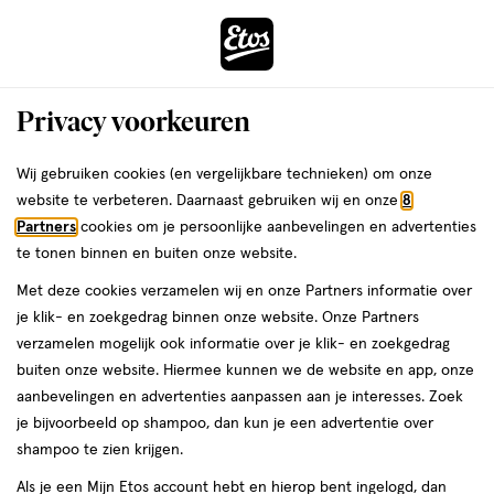
ga
Voor 22:00 uur besteld,
morgen in huis
naar
de
Menu
hoofd
Zoeken
Privacy voorkeuren
content
›
›
ga
Interactie
naar
Wij gebruiken cookies (en vergelijkbare technieken) om onze
Je
Winkels
Doetinchem
Etos Hamburgerstraat Doetinchem
met
de
website te verbeteren. Daarnaast gebruiken wij en onze
8
bent
dit
zoekbalk
Etos Hamburgerstraat
Partners
cookies om je persoonlijke aanbevelingen en advertenties
ers
Weleda
hier:
veld
ga
te tonen binnen en buiten onze website.
Doetinchem
opent
naar
Met deze cookies verzamelen wij en onze Partners informatie over
een
de
je klik- en zoekgedrag binnen onze website. Onze Partners
Bekijk de openingstijden en contactgegevens van Etos
volledig
footer
verzamelen mogelijk ook informatie over je klik- en zoekgedrag
Hamburgerstraat 39. Hieronder vind je alle details van deze Etos-
venster
buiten onze website. Hiermee kunnen we de website en app, onze
winkel. Heb je een vraag of wil je persoonlijk advies? Kom dan
met
aanbevelingen en advertenties aanpassen aan je interesses. Zoek
gerust langs. Wat je vraag ook is, we helpen je verder.
geavanceerde
je bijvoorbeeld op shampoo, dan kun je een advertentie over
zoekopties
shampoo te zien krijgen.
Openingstijden
Als je een Mijn Etos account hebt en hierop bent ingelogd, dan