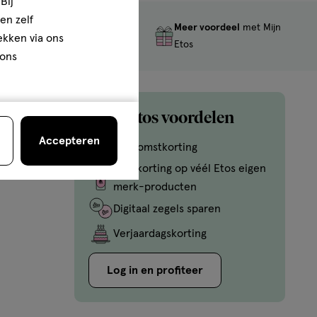
Bij
en zelf
Meer voordeel
met Mijn
Gratis
retourneren
rekken via ons
Etos
 ons
Mijn Etos voordelen
Accepteren
Welkomstkorting
10% korting op véél Etos eigen
merk-producten
Digitaal zegels sparen
Verjaardagskorting
Log in en profiteer