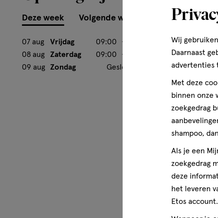
Privac
Deze week
Volgende week
Wij gebruiken
07 aug
Vrijdag
09:00
-
18:00
Daarnaast ge
08 aug
Zaterdag
09:00
-
17:00
advertenties 
09 aug
Zondag
Gesloten
Met deze cook
binnen onze w
zoekgedrag b
aanbevelingen
shampoo, dan 
Als je een Mi
zoekgedrag me
deze informat
het leveren v
Etos account.