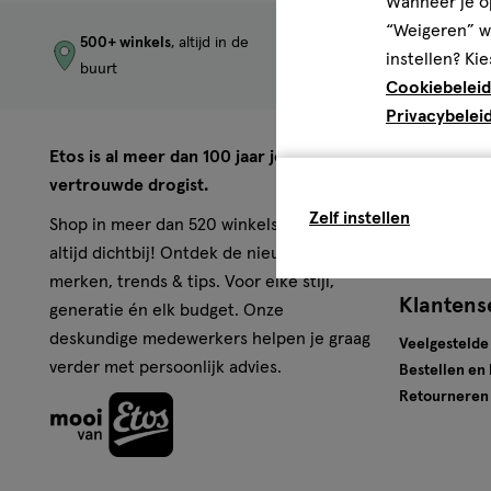
Wanneer je op
“Weigeren” wo
500+ winkels
, altijd in de
Trending
produc
instellen? Kie
buurt
merken
Cookiebeleid
Privacybelei
Over Eto
Etos is al meer dan 100 jaar jouw
vertrouwde drogist.
Werken bij E
Zelf instellen
Pers
Shop in meer dan 520 winkels of online,
Winkels
altijd dichtbij! Ontdek de nieuwste
merken, trends & tips. Voor elke stijl,
Klantens
generatie én elk budget. Onze
deskundige medewerkers helpen je graag
Veelgestelde
verder met persoonlijk advies.
Bestellen en
Retourneren