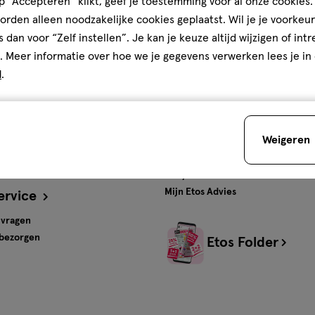
 “Accepteren” klikt, geef je toestemming voor al onze cookies. 
rden alleen noodzakelijke cookies geplaatst. Wil je je voorkeur
ten en
Gratis
bezorging vanaf
s dan voor “Zelf instellen”. Je kan je keuze altijd wijzigen of int
€35
. Meer informatie over hoe we je gegevens verwerken lees je in
d
.
s
Advies & Inspiratie
tos
Beauty
Weigeren
Gezondheid
Verzorging
Baby
Mijn Etos Advies
ervice
 vragen
 bezorgen
Etos Folder