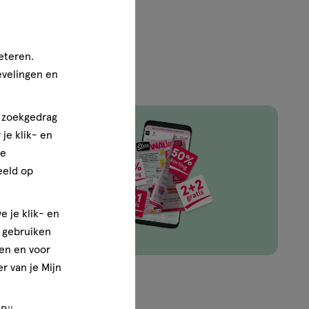
eteren.
evelingen en
n zoekgedrag
je klik- en
ze
ingen van
eeld op
e je klik- en
e gebruiken
en en voor
r van je Mijn