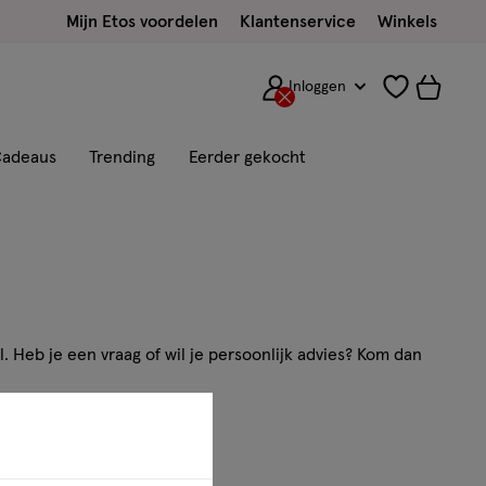
Mijn Etos voordelen
Klantenservice
Winkels
Inloggen
adeaus
Trending
Eerder gekocht
. Heb je een vraag of wil je persoonlijk advies? Kom dan
ns