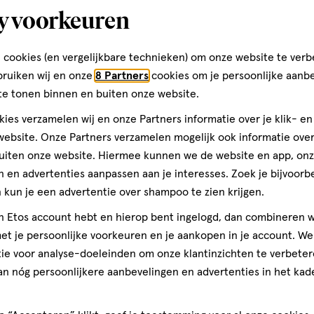
y voorkeuren
Dorpsstraat 64
6661 EN, Elst
 cookies (en vergelijkbare technieken) om onze website te verb
048-1-371210
bruiken wij en onze
8 Partners
cookies om je persoonlijke aanb
te tonen binnen en buiten onze website.
ies verzamelen wij en onze Partners informatie over je klik- e
Etos Folder
ebsite. Onze Partners verzamelen mogelijk ook informatie over 
uiten onze website. Hiermee kunnen we de website en app, on
Ontdek alle folder aanbied
 en advertenties aanpassen aan je interesses. Zoek je bijvoorb
deze week!
kun je een advertentie over shampoo te zien krijgen.
jn Etos account hebt en hierop bent ingelogd, dan combineren w
Shop alle acties
t je persoonlijke voorkeuren en je aankopen in je account. W
ie voor analyse-doeleinden om onze klantinzichten te verbeter
an nóg persoonlijkere aanbevelingen en advertenties in het kade