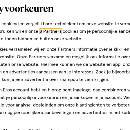
y voorkeuren
Van Kollaan 7
7471 DP, Goor
 cookies (en vergelijkbare technieken) om onze website te verb
054-7-272734
bruiken wij en onze
8 Partners
cookies om je persoonlijke aanb
te tonen binnen en buiten onze website.
ies verzamelen wij en onze Partners informatie over je klik- e
Etos Folder
ebsite. Onze Partners verzamelen mogelijk ook informatie over 
uiten onze website. Hiermee kunnen we de website en app, on
Ontdek alle folder aanbied
 en advertenties aanpassen aan je interesses. Zoek je bijvoorb
deze week!
kun je een advertentie over shampoo te zien krijgen.
jn Etos account hebt en hierop bent ingelogd, dan combineren w
Shop alle acties
t je persoonlijke voorkeuren en je aankopen in je account. W
ie voor analyse-doeleinden om onze klantinzichten te verbeter
an nóg persoonlijkere aanbevelingen en advertenties in het kade