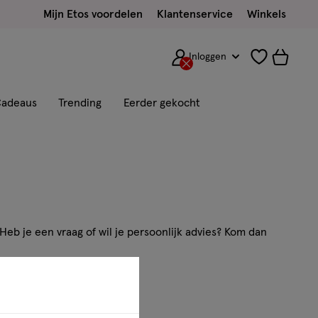
Mijn Etos voordelen
Klantenservice
Winkels
Inloggen
adeaus
Trending
Eerder gekocht
Heb je een vraag of wil je persoonlijk advies? Kom dan
ns