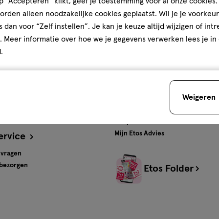
 “Accepteren” klikt, geef je toestemming voor al onze cookies. 
rden alleen noodzakelijke cookies geplaatst. Wil je je voorkeur
ten en
Gratis
bezorging vanaf
s dan voor “Zelf instellen”. Je kan je keuze altijd wijzigen of int
€35
. Meer informatie over hoe we je gegevens verwerken lees je in
d
.
s
Advies & Inspiratie
tos
Beauty
Weigeren
Gezondheid
Verzorging
Baby
Mijn Etos Advies
ervice
 vragen
 bezorgen
Etos Folder