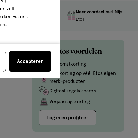
Bij
en zelf
Meer voordeel
met Mijn
Gratis
retourneren
rekken via ons
Etos
 ons
Mijn Etos voordelen
Accepteren
Welkomstkorting
10% korting op véél Etos eigen
merk-producten
Digitaal zegels sparen
Verjaardagskorting
Log in en profiteer