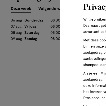
Privac
Deze week
Volgende week
Wij gebruiken
06 aug
Donderdag
08:00
-
21:00
Daarnaast ge
07 aug
Vrijdag
08:00
-
21:00
advertenties 
08 aug
Zaterdag
08:00
-
21:00
09 aug
Zondag
08:00
-
17:00
Met deze cook
binnen onze w
zoekgedrag b
aanbevelingen
shampoo, dan 
Als je een Mi
zoekgedrag me
deze informat
het leveren v
Etos account.