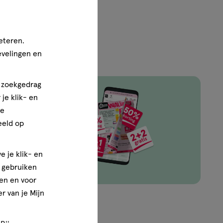
eteren.
evelingen en
n zoekgedrag
je klik- en
ze
ingen van
eeld op
e je klik- en
e gebruiken
en en voor
r van je Mijn