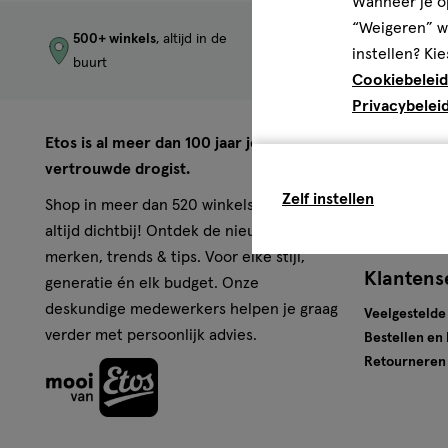
Wanneer je op
“Weigeren” wo
500+ winkels
, altijd in de
Trending
produc
instellen? Kie
buurt
merken
Cookiebeleid
Privacybelei
Over Eto
Etos is al meer dan 100 jaar jouw
vertrouwde drogist.
Werken bij E
Zelf instellen
Pers
Shop in meer dan 520 winkels of online,
Winkels
altijd dichtbij! Ontdek de nieuwste
merken, trends & tips. Voor elke stijl,
Klantens
generatie én elk budget. Onze
deskundige medewerkers helpen je graag
Veelgestelde
verder met persoonlijk advies.
Bestellen en
Retourneren