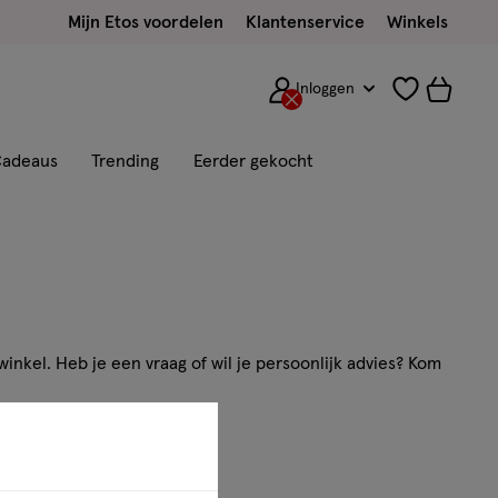
Mijn Etos voordelen
Klantenservice
Winkels
Inloggen
adeaus
Trending
Eerder gekocht
inkel. Heb je een vraag of wil je persoonlijk advies? Kom
ns