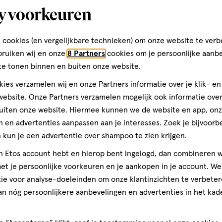
y voorkeuren
Grote Houtstraat 92
2011 SR, Haarlem
 cookies (en vergelijkbare technieken) om onze website te verb
023--5517365
bruiken wij en onze
8 Partners
cookies om je persoonlijke aanb
te tonen binnen en buiten onze website.
ies verzamelen wij en onze Partners informatie over je klik- e
Etos Folder
ebsite. Onze Partners verzamelen mogelijk ook informatie over 
uiten onze website. Hiermee kunnen we de website en app, on
Ontdek alle folder aanbied
 en advertenties aanpassen aan je interesses. Zoek je bijvoorb
deze week!
kun je een advertentie over shampoo te zien krijgen.
jn Etos account hebt en hierop bent ingelogd, dan combineren w
Shop alle acties
t je persoonlijke voorkeuren en je aankopen in je account. W
ie voor analyse-doeleinden om onze klantinzichten te verbeter
an nóg persoonlijkere aanbevelingen en advertenties in het kade