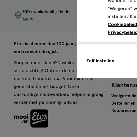
Wanneer je op
“Weigeren” wo
500+ winkels
, altijd in de
Trending
produc
instellen? Kie
buurt
merken
Cookiebeleid
Privacybelei
Over Eto
Etos is al meer dan 100 jaar jouw
vertrouwde drogist.
Werken bij E
Zelf instellen
Pers
Shop in meer dan 520 winkels of online,
Winkels
altijd dichtbij! Ontdek de nieuwste
merken, trends & tips. Voor elke stijl,
Klantens
generatie én elk budget. Onze
deskundige medewerkers helpen je graag
Veelgestelde
verder met persoonlijk advies.
Bestellen en
Retourneren