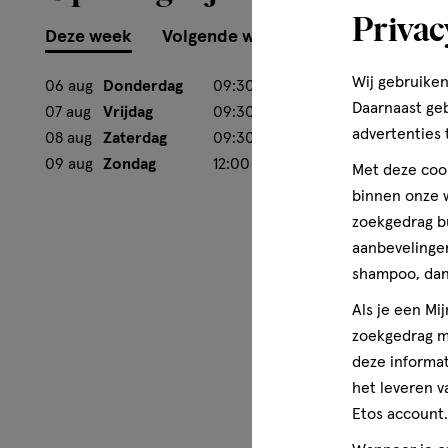
Privac
Deze week
Volgende week
Wij gebruiken
06 aug
Donderdag
09:30
-
21:00
Daarnaast ge
07 aug
Vrijdag
09:30
-
18:00
advertenties 
08 aug
Zaterdag
09:30
-
18:00
09 aug
Zondag
12:00
-
17:00
Met deze cook
binnen onze w
zoekgedrag b
aanbevelingen
shampoo, dan 
Als je een Mi
zoekgedrag me
deze informat
het leveren v
Etos account.