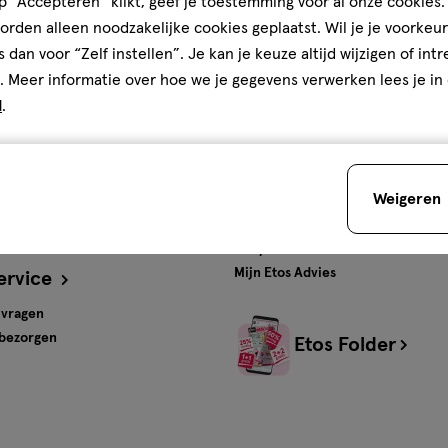
 “Accepteren” klikt, geef je toestemming voor al onze cookies. 
rden alleen noodzakelijke cookies geplaatst. Wil je je voorkeur
ten en
Gratis
bezorging vanaf
s dan voor “Zelf instellen”. Je kan je keuze altijd wijzigen of int
€35
. Meer informatie over hoe we je gegevens verwerken lees je in
d
.
s
Advies & Inspiratie
tos
Beauty
Weigeren
Gezondheid
Verzorging
Baby
Mijn Etos Advies
ervice
 vragen
 bezorgen
Etos Folder