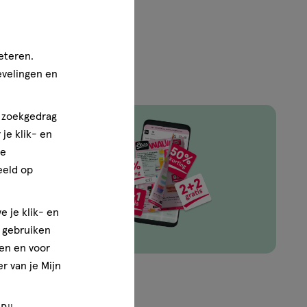
eteren.
evelingen en
n zoekgedrag
je klik- en
ze
ingen van
eeld op
e je klik- en
e gebruiken
en en voor
r van je Mijn