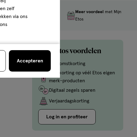
Bij
en zelf
Meer voordeel
met Mijn
Gratis
retourneren
rekken via ons
Etos
 ons
Mijn Etos voordelen
Accepteren
Welkomstkorting
10% korting op véél Etos eigen
merk-producten
Digitaal zegels sparen
Verjaardagskorting
Log in en profiteer