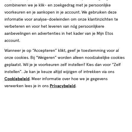
combineren we je klik- en zoekgedrag met je persoonlijke
08 aug
Zaterdag
09:30
-
18:00
voorkeuren en je aankopen in je account. We gebruiken deze
09 aug
Zondag
12:00
-
17:00
informatie voor analyse-doeleinden om onze klantinzichten te
verbeteren en voor het leveren van nóg persoonlijkere
Contactgegevens
aanbevelingen en advertenties in het kader van je Mijn Etos
account.
Kerkstraat 58 /60
Wanneer je op “Accepteren” klikt, geef je toestemming voor al
1211 CP, Hilversum
onze cookies. Bij “Weigeren” worden alleen noodzakelijke cookies
035--6219867
geplaatst. Wil je je voorkeuren zelf instellen? Kies dan voor “Zelf
instellen”. Je kan je keuze altijd wijzigen of intrekken via ons
Cookiebeleid
. Meer informatie over hoe we je gegevens
Etos Folder
verwerken lees je in ons
Privacybeleid
.
Ontdek alle folder
aanbiedingen van deze week!
Shop alle acties