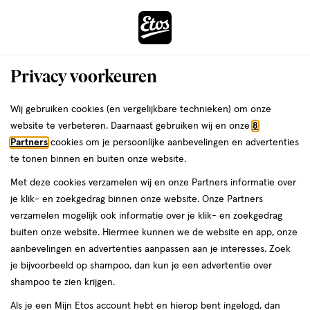
ga
Voor 22:00 uur besteld, maandag in huis
naar
de
Menu
hoofd
Zoeken
Privacy voorkeuren
content
›
›
ga
Interactie
naar
Wij gebruiken cookies (en vergelijkbare technieken) om onze
Je
Winkels
Hilversum
Etos Kerkstraat Hilversum
met
de
website te verbeteren. Daarnaast gebruiken wij en onze
8
bent
dit
zoekbalk
Etos Kerkstraat Hilversum
Partners
cookies om je persoonlijke aanbevelingen en advertenties
ers
Weleda
hier:
veld
ga
te tonen binnen en buiten onze website.
opent
naar
Bekijk de openingstijden en contactgegevens van Etos Kerkstraat
Met deze cookies verzamelen wij en onze Partners informatie over
een
de
58-/60. Hieronder vind je alle details van deze Etos-winkel. Heb je
je klik- en zoekgedrag binnen onze website. Onze Partners
volledig
footer
een vraag of wil je persoonlijk advies? Kom dan gerust langs. Wat je
verzamelen mogelijk ook informatie over je klik- en zoekgedrag
venster
vraag ook is, we helpen je verder.
buiten onze website. Hiermee kunnen we de website en app, onze
met
aanbevelingen en advertenties aanpassen aan je interesses. Zoek
geavanceerde
je bijvoorbeeld op shampoo, dan kun je een advertentie over
Openingstijden
zoekopties
shampoo te zien krijgen.
Deze week
Volgende week
Als je een Mijn Etos account hebt en hierop bent ingelogd, dan