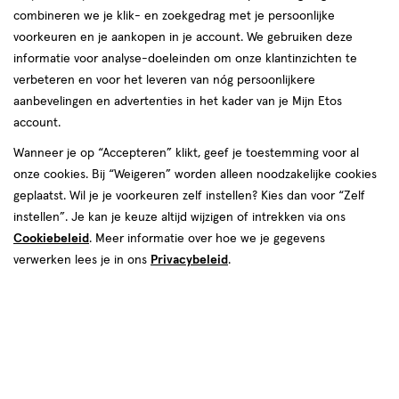
combineren we je klik- en zoekgedrag met je persoonlijke
Deze week
Volgende week
voorkeuren en je aankopen in je account. We gebruiken deze
informatie voor analyse-doeleinden om onze klantinzichten te
09 aug
Zondag
Gesloten
verbeteren en voor het leveren van nóg persoonlijkere
aanbevelingen en advertenties in het kader van je Mijn Etos
Contactgegevens
account.
Raadhuisplein 9-11
Wanneer je op “Accepteren” klikt, geef je toestemming voor al
1616 AV, Hoogkarspel
onze cookies. Bij “Weigeren” worden alleen noodzakelijke cookies
geplaatst. Wil je je voorkeuren zelf instellen? Kies dan voor “Zelf
022-8-561241
instellen”. Je kan je keuze altijd wijzigen of intrekken via ons
Cookiebeleid
. Meer informatie over hoe we je gegevens
Etos Folder
verwerken lees je in ons
Privacybeleid
.
Ontdek alle folder
aanbiedingen van deze week!
Shop alle acties