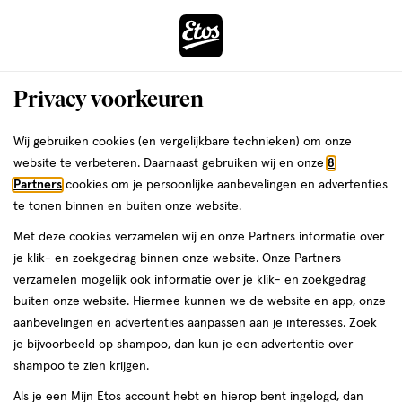
ga
Voor 22:00 uur besteld,
morgen in huis
naar
de
Menu
hoofd
Zoeken
Privacy voorkeuren
content
›
›
ga
Interactie
naar
Wij gebruiken cookies (en vergelijkbare technieken) om onze
Je
Winkels
Hoogkarspel
Etos Raadhuisplein Hoogkarspel
met
de
website te verbeteren. Daarnaast gebruiken wij en onze
8
bent
dit
zoekbalk
Etos Raadhuisplein
Partners
cookies om je persoonlijke aanbevelingen en advertenties
ers
Weleda
hier:
veld
ga
te tonen binnen en buiten onze website.
Hoogkarspel
opent
naar
Met deze cookies verzamelen wij en onze Partners informatie over
een
de
je klik- en zoekgedrag binnen onze website. Onze Partners
Bekijk de openingstijden en contactgegevens van Etos
volledig
footer
verzamelen mogelijk ook informatie over je klik- en zoekgedrag
Raadhuisplein 9-11. Hieronder vind je alle details van deze Etos-
venster
buiten onze website. Hiermee kunnen we de website en app, onze
winkel. Heb je een vraag of wil je persoonlijk advies? Kom dan
met
aanbevelingen en advertenties aanpassen aan je interesses. Zoek
gerust langs. Wat je vraag ook is, we helpen je verder.
geavanceerde
je bijvoorbeeld op shampoo, dan kun je een advertentie over
zoekopties
shampoo te zien krijgen.
Openingstijden
Als je een Mijn Etos account hebt en hierop bent ingelogd, dan