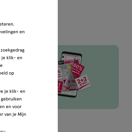
eteren.
evelingen en
n zoekgedrag
je klik- en
ze
ingen van
eeld op
e je klik- en
e gebruiken
en en voor
r van je Mijn