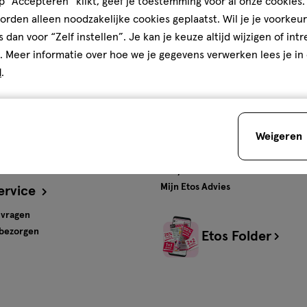
 “Accepteren” klikt, geef je toestemming voor al onze cookies. 
rden alleen noodzakelijke cookies geplaatst. Wil je je voorkeur
ten en
Gratis
bezorging vanaf
s dan voor “Zelf instellen”. Je kan je keuze altijd wijzigen of int
€35
. Meer informatie over hoe we je gegevens verwerken lees je in
d
.
s
Advies & Inspiratie
tos
Beauty
Weigeren
Gezondheid
Verzorging
Baby
Mijn Etos Advies
ervice
 vragen
 bezorgen
Etos Folder