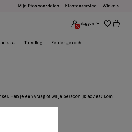
Mijn Etos voordelen
Klantenservice
Winkels
Inloggen
adeaus
Trending
Eerder gekocht
kel. Heb je een vraag of wil je persoonlijk advies? Kom
ns