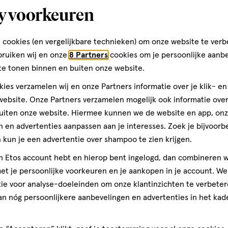
y voorkeuren
Gasthuisstraat 124
5171 GJ, Kaatsheuvel
 cookies (en vergelijkbare technieken) om onze website te verb
041-6276002
bruiken wij en onze
8 Partners
cookies om je persoonlijke aanb
te tonen binnen en buiten onze website.
ies verzamelen wij en onze Partners informatie over je klik- e
Etos Folder
ebsite. Onze Partners verzamelen mogelijk ook informatie over 
uiten onze website. Hiermee kunnen we de website en app, on
Ontdek alle folder aanbied
 en advertenties aanpassen aan je interesses. Zoek je bijvoorb
deze week!
kun je een advertentie over shampoo te zien krijgen.
jn Etos account hebt en hierop bent ingelogd, dan combineren w
Shop alle acties
t je persoonlijke voorkeuren en je aankopen in je account. W
ie voor analyse-doeleinden om onze klantinzichten te verbeter
an nóg persoonlijkere aanbevelingen en advertenties in het kade