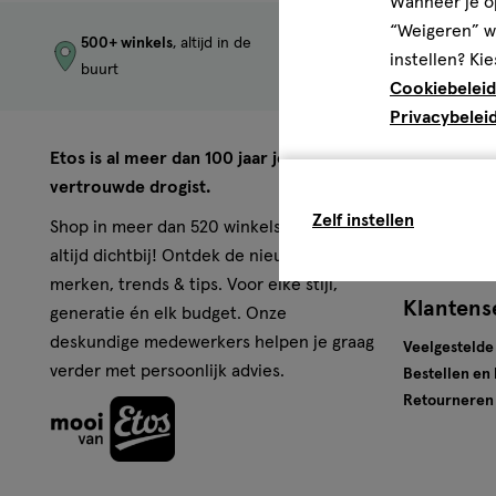
Wanneer je op
“Weigeren” wo
500+ winkels
, altijd in de
Trending
produc
instellen? Kie
buurt
merken
Cookiebeleid
Privacybelei
Over Eto
Etos is al meer dan 100 jaar jouw
vertrouwde drogist.
Werken bij E
Zelf instellen
Pers
Shop in meer dan 520 winkels of online,
Winkels
altijd dichtbij! Ontdek de nieuwste
merken, trends & tips. Voor elke stijl,
Klantens
generatie én elk budget. Onze
deskundige medewerkers helpen je graag
Veelgestelde
verder met persoonlijk advies.
Bestellen en
Retourneren