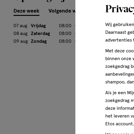
Privac
Deze week
Volgende week
Wij gebruiken
07 aug
Vrijdag
08:00
-
22:00
Daarnaast ge
08 aug
Zaterdag
08:00
-
22:00
advertenties 
09 aug
Zondag
08:00
-
22:00
Met deze cook
binnen onze w
zoekgedrag b
aanbevelingen
shampoo, dan 
Als je een Mi
zoekgedrag me
deze informat
het leveren v
Etos account.