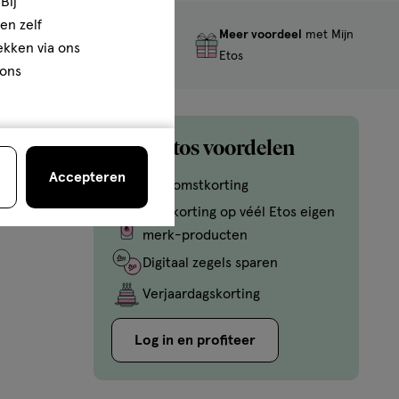
Bij
en zelf
Meer voordeel
met Mijn
Gratis
retourneren
rekken via ons
Etos
 ons
Mijn Etos voordelen
Accepteren
Welkomstkorting
10% korting op véél Etos eigen
merk-producten
Digitaal zegels sparen
Verjaardagskorting
Log in en profiteer