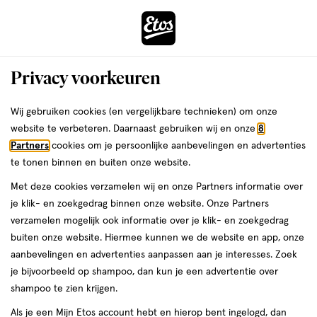
ga
Voor 22:00 uur besteld,
morgen in huis
naar
de
Menu
hoofd
Zoeken
Privacy voorkeuren
content
›
›
ga
Interactie
naar
Wij gebruiken cookies (en vergelijkbare technieken) om onze
Je
Winkels
Kampen
met
de
website te verbeteren. Daarnaast gebruiken wij en onze
8
bent
dit
zoekbalk
Etos winkels in Kampen
Partners
cookies om je persoonlijke aanbevelingen en advertenties
ers
Weleda
hier:
veld
ga
te tonen binnen en buiten onze website.
opent
naar
Op zoek naar een Etos-winkel bij jou in de buurt? Hieronder vind je
Met deze cookies verzamelen wij en onze Partners informatie over
een
de
een overzicht van onze winkels in Kampen. Heb je een vraag of wil
je klik- en zoekgedrag binnen onze website. Onze Partners
volledig
footer
je persoonlijk advies? Dan helpen we je graag verder. Bekijk onze
verzamelen mogelijk ook informatie over je klik- en zoekgedrag
venster
winkels in Kampen met actuele openingstijden. In welke Etos-
buiten onze website. Hiermee kunnen we de website en app, onze
met
winkel zien we jou binnenkort?
aanbevelingen en advertenties aanpassen aan je interesses. Zoek
geavanceerde
je bijvoorbeeld op shampoo, dan kun je een advertentie over
Drogist in Kampen
zoekopties
shampoo te zien krijgen.
Etos is al meer dan 100 jaar de vertrouwde drogist voor alle
Als je een Mijn Etos account hebt en hierop bent ingelogd, dan