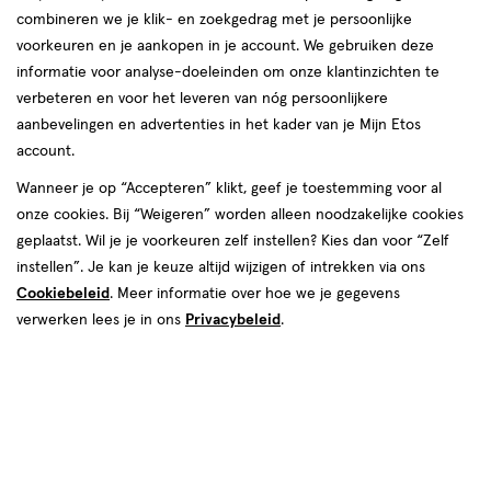
Etos
Oudestraat 39
Nederlandse vrouwen, mannen en hun gezin. We helpen jou graag
combineren we je klik- en zoekgedrag met je persoonlijke
winkel,
8261 CD, Kampen
om je goed in je vel te voelen, elke dag weer. In onze winkels krijg
voorkeuren en je aankopen in je account. We gebruiken deze
Afstand:
038--3313100
360 m
Oudestraat
je altijd persoonlijk en professioneel advies van onze
informatie voor analyse-doeleinden om onze klantinzichten te
360
gediplomeerde drogisten. Kom dus gerust langs in een van onze
39
verbeteren en voor het leveren van nóg persoonlijkere
Bekijk openingstijden
m
winkels in Kampen!
aanbevelingen en advertenties in het kader van je Mijn Etos
Deze week
account.
Openingstijden Etos-winkels in
Meer over deze winkel
09 aug
Zondag
Gesloten
Wanneer je op “Accepteren” klikt, geef je toestemming voor al
Kampen
Volgende week
onze cookies. Bij “Weigeren” worden alleen noodzakelijke cookies
geplaatst. Wil je je voorkeuren zelf instellen? Kies dan voor “Zelf
10 aug
Maandag
09:00
-
18:00
Vind hieronder de Etos-winkel in Kampen die jij zoekt! Benieuwd
instellen”. Je kan je keuze altijd wijzigen of intrekken via ons
11 aug
Dinsdag
09:00
-
18:00
500+ winkels
, altijd in de buurt
naar de openingstijden? Klik op de winkel voor de openingstijden
12 aug
Woensdag
09:00
-
18:00
Cookiebeleid
. Meer informatie over hoe we je gegevens
en andere details. Tot snel in een van onze winkels in Kampen!
Trending
producten en merken
13 aug
Donderdag
09:00
-
18:00
verwerken lees je in ons
Privacybeleid
.
Gratis
bezorging vanaf €35
14 aug
Vrijdag
09:00
-
21:00
Gratis
retourneren
15 aug
Zaterdag
09:00
-
17:00
16 aug
Zondag
Gesloten
Meer voordeel
met Mijn Etos