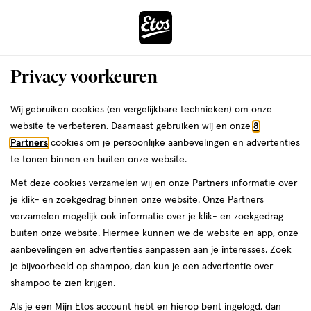
ga
Voor 22:00 uur besteld, maandag in huis
naar
de
Menu
hoofd
Zoeken
Privacy voorkeuren
content
›
›
ga
Interactie
naar
Wij gebruiken cookies (en vergelijkbare technieken) om onze
Je
Winkels
Katwijk
met
de
website te verbeteren. Daarnaast gebruiken wij en onze
8
bent
dit
zoekbalk
Etos winkels in Katwijk
Partners
cookies om je persoonlijke aanbevelingen en advertenties
ers
Weleda
hier:
veld
ga
te tonen binnen en buiten onze website.
opent
naar
Op zoek naar een Etos-winkel bij jou in de buurt? Hieronder vind je
Met deze cookies verzamelen wij en onze Partners informatie over
een
de
een overzicht van onze winkels in Katwijk. Heb je een vraag of wil je
je klik- en zoekgedrag binnen onze website. Onze Partners
volledig
footer
persoonlijk advies? Dan helpen we je graag verder. Bekijk onze
verzamelen mogelijk ook informatie over je klik- en zoekgedrag
venster
winkels in Katwijk met actuele openingstijden. In welke Etos-winkel
buiten onze website. Hiermee kunnen we de website en app, onze
met
zien we jou binnenkort?
aanbevelingen en advertenties aanpassen aan je interesses. Zoek
geavanceerde
je bijvoorbeeld op shampoo, dan kun je een advertentie over
Drogist in Katwijk
zoekopties
shampoo te zien krijgen.
Etos is al meer dan 100 jaar de vertrouwde drogist voor alle
Als je een Mijn Etos account hebt en hierop bent ingelogd, dan