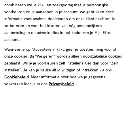
Etos
Zeilmakerstraat 2e
Nederlandse vrouwen, mannen en hun gezin. We helpen jou graag
combineren we je klik- en zoekgedrag met je persoonlijke
winkel,
2222 AA, Katwijk
om je goed in je vel te voelen, elke dag weer. In onze winkels krijg
voorkeuren en je aankopen in je account. We gebruiken deze
Afstand:
071--3031964
2.0 km
Zeilmakerstraat
je altijd persoonlijk en professioneel advies van onze
informatie voor analyse-doeleinden om onze klantinzichten te
2.0
gediplomeerde drogisten. Kom dus gerust langs in een van onze
2
verbeteren en voor het leveren van nóg persoonlijkere
Bekijk openingstijden
km
winkels in Katwijk!
e
aanbevelingen en advertenties in het kader van je Mijn Etos
Deze week
account.
Openingstijden Etos-winkels in
Meer over deze winkel
08 aug
Zaterdag
09:00
-
17:30
Wanneer je op “Accepteren” klikt, geef je toestemming voor al
09 aug
Zondag
Gesloten
Katwijk
onze cookies. Bij “Weigeren” worden alleen noodzakelijke cookies
Volgende week
geplaatst. Wil je je voorkeuren zelf instellen? Kies dan voor “Zelf
Vind hieronder de Etos-winkel in Katwijk die jij zoekt! Benieuwd
instellen”. Je kan je keuze altijd wijzigen of intrekken via ons
10 aug
Maandag
09:00
-
18:00
500+ winkels
, altijd in de buurt
naar de openingstijden? Klik op de winkel voor de openingstijden
11 aug
Dinsdag
09:00
-
18:00
Cookiebeleid
. Meer informatie over hoe we je gegevens
en andere details. Tot snel in een van onze winkels in Katwijk!
Trending
producten en merken
12 aug
Woensdag
09:00
-
18:00
verwerken lees je in ons
Privacybeleid
.
Gratis
bezorging vanaf €35
13 aug
Donderdag
09:00
-
18:00
Gratis
retourneren
14 aug
Vrijdag
09:00
-
18:00
15 aug
Zaterdag
09:00
-
17:30
Meer voordeel
met Mijn Etos
16 aug
Zondag
Gesloten