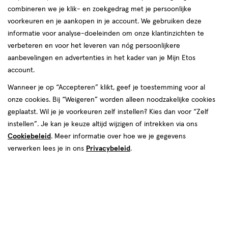
combineren we je klik- en zoekgedrag met je persoonlijke
06 aug
Donderdag
09:00
-
21:00
voorkeuren en je aankopen in je account. We gebruiken deze
07 aug
Vrijdag
09:00
-
18:00
informatie voor analyse-doeleinden om onze klantinzichten te
08 aug
Zaterdag
09:00
-
18:00
verbeteren en voor het leveren van nóg persoonlijkere
09 aug
Zondag
12:00
-
17:30
aanbevelingen en advertenties in het kader van je Mijn Etos
account.
Contactgegevens
Wanneer je op “Accepteren” klikt, geef je toestemming voor al
onze cookies. Bij “Weigeren” worden alleen noodzakelijke cookies
Marikenstraat 10
geplaatst. Wil je je voorkeuren zelf instellen? Kies dan voor “Zelf
6511 PX, Nijmegen
instellen”. Je kan je keuze altijd wijzigen of intrekken via ons
024--3602965
Cookiebeleid
. Meer informatie over hoe we je gegevens
verwerken lees je in ons
Privacybeleid
.
Etos Folder
Ontdek alle folder
aanbiedingen van deze week!