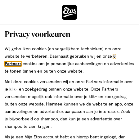
ga
Voor 22:00 uur besteld,
morgen in huis
naar
de
Menu
hoofd
Zoeken
Privacy voorkeuren
content
›
›
ga
Interactie
naar
Wij gebruiken cookies (en vergelijkbare technieken) om onze
Je
Winkels
Nijmegen
Etos Marikenstraat Nijmegen
met
de
website te verbeteren. Daarnaast gebruiken wij en onze
8
bent
dit
zoekbalk
Etos Marikenstraat Nijmegen
Partners
cookies om je persoonlijke aanbevelingen en advertenties
ers
Weleda
hier:
veld
ga
te tonen binnen en buiten onze website.
opent
naar
Bekijk de openingstijden en contactgegevens van Etos
Met deze cookies verzamelen wij en onze Partners informatie over
een
de
Marikenstraat 10. Hieronder vind je alle details van deze Etos-
je klik- en zoekgedrag binnen onze website. Onze Partners
volledig
footer
winkel. Heb je een vraag of wil je persoonlijk advies? Kom dan
verzamelen mogelijk ook informatie over je klik- en zoekgedrag
venster
gerust langs. Wat je vraag ook is, we helpen je verder.
buiten onze website. Hiermee kunnen we de website en app, onze
met
aanbevelingen en advertenties aanpassen aan je interesses. Zoek
geavanceerde
je bijvoorbeeld op shampoo, dan kun je een advertentie over
Openingstijden
zoekopties
shampoo te zien krijgen.
Deze week
Volgende week
Als je een Mijn Etos account hebt en hierop bent ingelogd, dan