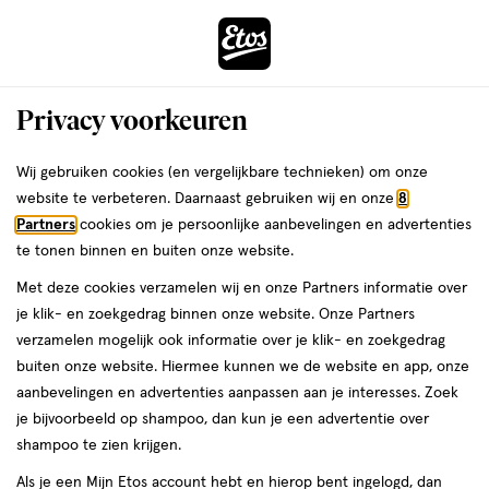
ga
Voor 22:00 uur besteld, maandag in huis
naar
de
Menu
hoofd
Zoeken
Privacy voorkeuren
content
›
›
ga
Interactie
naar
Wij gebruiken cookies (en vergelijkbare technieken) om onze
Je
Winkels
Oostburg
Etos Markt Oostburg
met
de
website te verbeteren. Daarnaast gebruiken wij en onze
8
bent
dit
zoekbalk
Etos Markt Oostburg
Partners
cookies om je persoonlijke aanbevelingen en advertenties
ers
Weleda
hier:
veld
ga
te tonen binnen en buiten onze website.
opent
naar
Bekijk de openingstijden en contactgegevens van Etos Markt 18.
Met deze cookies verzamelen wij en onze Partners informatie over
een
de
Hieronder vind je alle details van deze Etos-winkel. Heb je een
je klik- en zoekgedrag binnen onze website. Onze Partners
volledig
footer
vraag of wil je persoonlijk advies? Kom dan gerust langs. Wat je
verzamelen mogelijk ook informatie over je klik- en zoekgedrag
venster
vraag ook is, we helpen je verder.
buiten onze website. Hiermee kunnen we de website en app, onze
met
aanbevelingen en advertenties aanpassen aan je interesses. Zoek
geavanceerde
je bijvoorbeeld op shampoo, dan kun je een advertentie over
Openingstijden
zoekopties
shampoo te zien krijgen.
Deze week
Volgende week
Als je een Mijn Etos account hebt en hierop bent ingelogd, dan