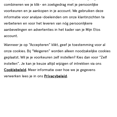
combineren we je klik- en zoekgedrag met je persoonlijke
06 aug
Donderdag
09:00
-
18:00
voorkeuren en je aankopen in je account. We gebruiken deze
07 aug
Vrijdag
09:00
-
20:00
informatie voor analyse-doeleinden om onze klantinzichten te
08 aug
Zaterdag
09:00
-
17:00
verbeteren en voor het leveren van nóg persoonlijkere
09 aug
Zondag
12:00
-
17:00
aanbevelingen en advertenties in het kader van je Mijn Etos
account.
Contactgegevens
Wanneer je op “Accepteren” klikt, geef je toestemming voor al
onze cookies. Bij “Weigeren” worden alleen noodzakelijke cookies
Makadocenter 62
geplaatst. Wil je je voorkeuren zelf instellen? Kies dan voor “Zelf
1741 JA, Schagen
instellen”. Je kan je keuze altijd wijzigen of intrekken via ons
022-4-298539
Cookiebeleid
. Meer informatie over hoe we je gegevens
verwerken lees je in ons
Privacybeleid
.
Etos Folder
Ontdek alle folder
aanbiedingen van deze week!