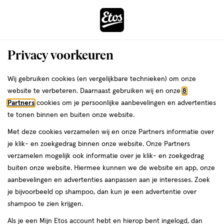
ga
Voor 22:00 uur besteld,
morgen in huis
naar
de
Menu
hoofd
Zoeken
Privacy voorkeuren
content
›
›
ga
Interactie
naar
Wij gebruiken cookies (en vergelijkbare technieken) om onze
Je
Winkels
Schagen
Etos Makadocenter Schagen
met
de
website te verbeteren. Daarnaast gebruiken wij en onze
8
bent
dit
zoekbalk
Etos Makadocenter Schagen
Partners
cookies om je persoonlijke aanbevelingen en advertenties
ers
Weleda
hier:
veld
ga
te tonen binnen en buiten onze website.
opent
naar
Bekijk de openingstijden en contactgegevens van Etos
Met deze cookies verzamelen wij en onze Partners informatie over
een
de
Makadocenter 91. Hieronder vind je alle details van deze Etos-
je klik- en zoekgedrag binnen onze website. Onze Partners
volledig
footer
winkel. Heb je een vraag of wil je persoonlijk advies? Kom dan
verzamelen mogelijk ook informatie over je klik- en zoekgedrag
venster
gerust langs. Wat je vraag ook is, we helpen je verder.
buiten onze website. Hiermee kunnen we de website en app, onze
met
aanbevelingen en advertenties aanpassen aan je interesses. Zoek
geavanceerde
je bijvoorbeeld op shampoo, dan kun je een advertentie over
Openingstijden
zoekopties
shampoo te zien krijgen.
Deze week
Volgende week
Als je een Mijn Etos account hebt en hierop bent ingelogd, dan