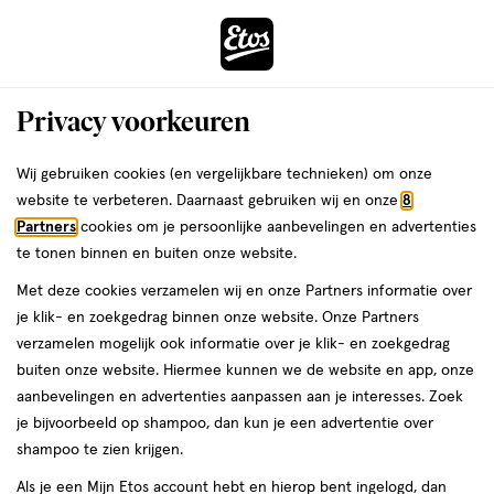
ga
Voor 22:00 uur besteld, maandag in huis
naar
de
Menu
hoofd
Zoeken
Privacy voorkeuren
content
›
›
ga
Interactie
naar
Wij gebruiken cookies (en vergelijkbare technieken) om onze
Je
Winkels
Tilburg
met
de
website te verbeteren. Daarnaast gebruiken wij en onze
8
bent
dit
zoekbalk
Etos winkels in Tilburg
Partners
cookies om je persoonlijke aanbevelingen en advertenties
ers
Weleda
hier:
veld
ga
te tonen binnen en buiten onze website.
opent
naar
Op zoek naar een Etos-winkel bij jou in de buurt? Hieronder vind je
Met deze cookies verzamelen wij en onze Partners informatie over
een
de
een overzicht van onze winkels in Tilburg. Heb je een vraag of wil je
je klik- en zoekgedrag binnen onze website. Onze Partners
volledig
footer
persoonlijk advies? Dan helpen we je graag verder. Bekijk onze
verzamelen mogelijk ook informatie over je klik- en zoekgedrag
venster
winkels in Tilburg met actuele openingstijden. In welke Etos-winkel
buiten onze website. Hiermee kunnen we de website en app, onze
met
zien we jou binnenkort?
aanbevelingen en advertenties aanpassen aan je interesses. Zoek
geavanceerde
je bijvoorbeeld op shampoo, dan kun je een advertentie over
Drogist in Tilburg
zoekopties
shampoo te zien krijgen.
Etos is al meer dan 100 jaar de vertrouwde drogist voor alle
Als je een Mijn Etos account hebt en hierop bent ingelogd, dan