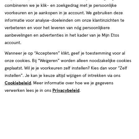
Etos
Jan Heijnstraat 10
Nederlandse vrouwen, mannen en hun gezin. We helpen jou graag
combineren we je klik- en zoekgedrag met je persoonlijke
winkel,
5041 GB, Tilburg
om je goed in je vel te voelen, elke dag weer. In onze winkels krijg
voorkeuren en je aankopen in je account. We gebruiken deze
Afstand:
013--5423901
2.4 km
Jan
je altijd persoonlijk en professioneel advies van onze
informatie voor analyse-doeleinden om onze klantinzichten te
2.4
gediplomeerde drogisten. Kom dus gerust langs in een van onze
Heijnstraat
verbeteren en voor het leveren van nóg persoonlijkere
Bekijk openingstijden
km
winkels in Tilburg!
10
aanbevelingen en advertenties in het kader van je Mijn Etos
Deze week
account.
Openingstijden Etos-winkels in
Meer over deze winkel
08 aug
Zaterdag
09:00
-
20:00
Wanneer je op “Accepteren” klikt, geef je toestemming voor al
09 aug
Zondag
10:00
-
20:00
Tilburg
onze cookies. Bij “Weigeren” worden alleen noodzakelijke cookies
Volgende week
geplaatst. Wil je je voorkeuren zelf instellen? Kies dan voor “Zelf
Vind hieronder de Etos-winkel in Tilburg die jij zoekt! Benieuwd
Etos
Heuvelstraat 47
instellen”. Je kan je keuze altijd wijzigen of intrekken via ons
10 aug
Maandag
09:00
-
20:00
naar de openingstijden? Klik op de winkel voor de openingstijden
winkel,
5038 AB, Tilburg
11 aug
Dinsdag
09:00
-
20:00
Cookiebeleid
. Meer informatie over hoe we je gegevens
en andere details. Tot snel in een van onze winkels in Tilburg!
Afstand:
013--5421314
3.1 km
Heuvelstraat
12 aug
Woensdag
09:00
-
21:00
verwerken lees je in ons
Privacybeleid
.
3.1
47
13 aug
Donderdag
09:00
-
21:00
Bekijk openingstijden
km
14 aug
Vrijdag
09:00
-
21:00
Deze week
15 aug
Zaterdag
09:00
-
20:00
Meer over deze winkel
08 aug
Zaterdag
10:00
-
18:00
16 aug
Zondag
10:00
-
20:00
09 aug
Zondag
12:00
-
17:00
Volgende week