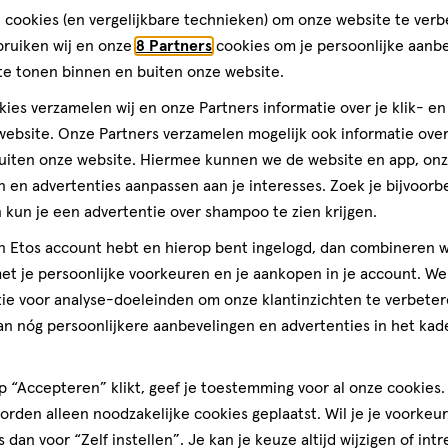
alle Nederlandse vrouwen, mannen en hun gezin. We helpen jou gr
 cookies (en vergelijkbare technieken) om onze website te verb
 advies van onze gediplomeerde drogisten. Kom dus gerust langs i
bruiken wij en onze
8 Partners
cookies om je persoonlijke aanb
te tonen binnen en buiten onze website.
s in Vianen
Afstand:
607 m
607
ies verzamelen wij en onze Partners informatie over je klik- e
m
nieuwd naar de openingstijden? Klik op de winkel voor de openin
ebsite. Onze Partners verzamelen mogelijk ook informatie over 
uiten onze website. Hiermee kunnen we de website en app, on
week
 en advertenties aanpassen aan je interesses. Zoek je bijvoorb
andag
08:00
-
20:00
kun je een advertentie over shampoo te zien krijgen.
sdag
08:00
-
20:00
jn Etos account hebt en hierop bent ingelogd, dan combineren w
ensdag
08:00
-
20:00
nderdag
08:00
-
20:00
t je persoonlijke voorkeuren en je aankopen in je account. W
jdag
08:00
-
21:00
ie voor analyse-doeleinden om onze klantinzichten te verbeter
erdag
08:00
-
20:00
an nóg persoonlijkere aanbevelingen en advertenties in het kade
ndag
12:00
-
17:00
ten en
Gratis
bezorging vanaf
 “Accepteren” klikt, geef je toestemming voor al onze cookies. 
€35
rden alleen noodzakelijke cookies geplaatst. Wil je je voorkeur
s dan voor “Zelf instellen”. Je kan je keuze altijd wijzigen of int