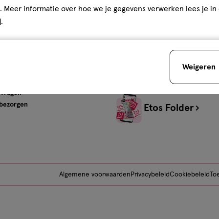
s
Advies & Inspiratie
. Meer informatie over hoe we je gegevens verwerken lees je in
d
.
tos
Beauty
Gezondheid
Verzorging
Baby
Weigeren
Mijn Etos Advies
ervice
 vragen
 bezorgen
Etos Folder
Algemene voorwaarden
Privacybeleid
Cookiebeleid
Toe