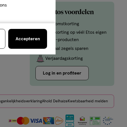
 ons
Mijn Etos voordelen
Welkomstkorting
10% korting op véél Etos eigen
Accepteren
merk-producten
Digitaal zegels sparen
Verjaardagskorting
Log in en profiteer
gankelijkheidsverklaring
Ahold Delhaize
Kwetsbaarheid melden