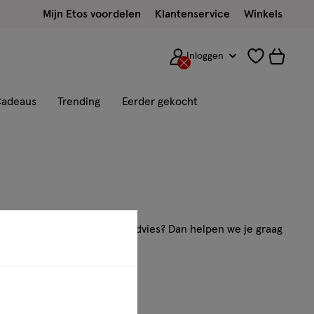
Mijn Etos voordelen
Klantenservice
Winkels
Inloggen
adeaus
Trending
Eerder gekocht
vraag of wil je persoonlijk advies? Dan helpen we je graag