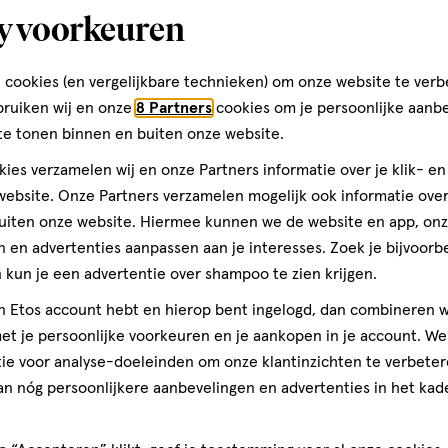
y voorkeuren
Gedempte Gracht 51
1506 CC, Zaandam
 cookies (en vergelijkbare technieken) om onze website te verb
075--6158070
bruiken wij en onze
8 Partners
cookies om je persoonlijke aanb
te tonen binnen en buiten onze website.
ies verzamelen wij en onze Partners informatie over je klik- e
Etos Folder
ebsite. Onze Partners verzamelen mogelijk ook informatie over 
uiten onze website. Hiermee kunnen we de website en app, on
Ontdek alle folder aanbied
 en advertenties aanpassen aan je interesses. Zoek je bijvoorb
deze week!
kun je een advertentie over shampoo te zien krijgen.
jn Etos account hebt en hierop bent ingelogd, dan combineren w
Shop alle acties
t je persoonlijke voorkeuren en je aankopen in je account. W
ie voor analyse-doeleinden om onze klantinzichten te verbeter
an nóg persoonlijkere aanbevelingen en advertenties in het kade