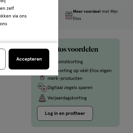
Bij
en zelf
Meer voordeel
met Mijn
Gratis
retourneren
rekken via ons
Etos
 ons
Mijn Etos voordelen
Accepteren
Welkomstkorting
10% korting op véél Etos eigen
merk-producten
Digitaal zegels sparen
Verjaardagskorting
Log in en profiteer