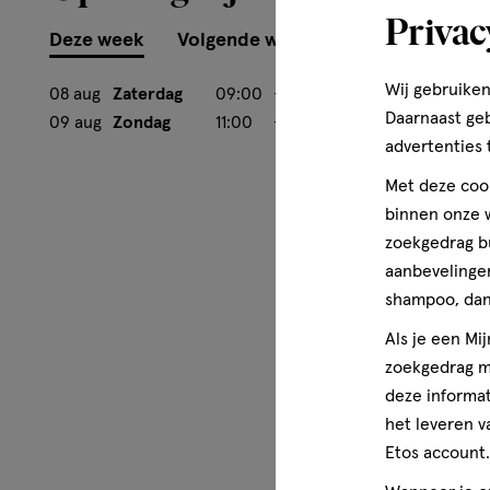
Privac
Deze week
Volgende week
Wij gebruiken
08 aug
Zaterdag
09:00
-
17:30
Daarnaast ge
09 aug
Zondag
11:00
-
17:00
advertenties 
Met deze cook
binnen onze w
zoekgedrag b
aanbevelingen
shampoo, dan 
Als je een Mi
zoekgedrag me
deze informat
het leveren v
Etos account.