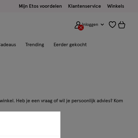
Mijn Etos voordelen
Klantenservice
Winkels
Inloggen
adeaus
Trending
Eerder gekocht
inkel. Heb je een vraag of wil je persoonlijk advies? Kom
ns