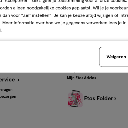
 “Accepteren” klikt, geef je toestemming voor al onze cookies. 
rden alleen noodzakelijke cookies geplaatst. Wil je je voorkeur
ten en
Gratis
bezorging vanaf
s dan voor “Zelf instellen”. Je kan je keuze altijd wijzigen of int
€35
. Meer informatie over hoe we je gegevens verwerken lees je in
d
.
s
Advies & Inspiratie
tos
Beauty
Weigeren
Gezondheid
Verzorging
Baby
Mijn Etos Advies
ervice
 vragen
 bezorgen
Etos Folder