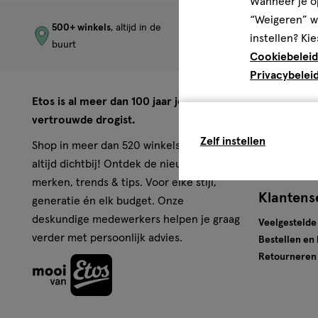
Wanneer je op
“Weigeren” wo
500+ winkels
, altijd in de
Trending
produc
instellen? Kie
buurt
merken
Cookiebeleid
Privacybelei
Over Eto
Etos is al meer dan 100 jaar jouw
vertrouwde drogist.
Werken bij E
Zelf instellen
Pers
Shop in meer dan 520 winkels of online,
Winkels
altijd dichtbij! Ontdek de nieuwste
merken, trends & tips. Voor elke stijl,
Klantens
generatie én elk budget. Onze
deskundige medewerkers helpen je graag
Veelgestelde
verder met persoonlijk advies.
Bestellen en
Retourneren