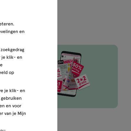
eteren.
evelingen en
n zoekgedrag
je klik- en
ze
ingen van
eeld op
e je klik- en
e gebruiken
en en voor
r van je Mijn