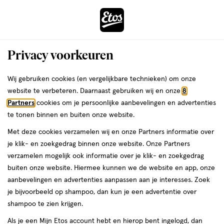
ga
Voor 22:00 uur besteld,
morgen in huis
naar
de
Menu
hoofd
Zoeken
Privacy voorkeuren
content
›
›
ga
Interactie
naar
Wij gebruiken cookies (en vergelijkbare technieken) om onze
Je
Gezondheid
Zelfzorg
Pijn
met
de
website te verbeteren. Daarnaast gebruiken wij en onze
8
bent
Hansaplast Pijn
dit
zoekbalk
Partners
cookies om je persoonlijke aanbevelingen en advertenties
ers
Weleda
hier:
veld
ga
te tonen binnen en buiten onze website.
opent
naar
Migraine
Menstruatiepijn
Gewrichtspijn
Spierpijn
Hoofdpijn
Rugp
Met deze cookies verzamelen wij en onze Partners informatie over
een
de
je klik- en zoekgedrag binnen onze website. Onze Partners
volledig
footer
verzamelen mogelijk ook informatie over je klik- en zoekgedrag
venster
buiten onze website. Hiermee kunnen we de website en app, onze
met
aanbevelingen en advertenties aanpassen aan je interesses. Zoek
geavanceerde
je bijvoorbeeld op shampoo, dan kun je een advertentie over
zoekopties
Filteren
(2)
Sorteer
1
shampoo te zien krijgen.
Als je een Mijn Etos account hebt en hierop bent ingelogd, dan