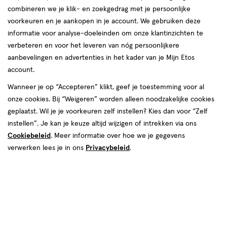
combineren we je klik- en zoekgedrag met je persoonlijke
Hansaplast
voorkeuren en je aankopen in je account. We gebruiken deze
informatie voor analyse-doeleinden om onze klantinzichten te
producten
Bijna uitverkocht
Bijna uitverkocht
verbeteren en voor het leveren van nóg persoonlijkere
aanbevelingen en advertenties in het kader van je Mijn Etos
toevoegen
toevoegen
account.
aan
aan
verlanglijst
verlanglijst
Wanneer je op “Accepteren” klikt, geef je toestemming voor al
onze cookies. Bij “Weigeren” worden alleen noodzakelijke cookies
geplaatst. Wil je je voorkeuren zelf instellen? Kies dan voor “Zelf
instellen”. Je kan je keuze altijd wijzigen of intrekken via ons
Cookiebeleid
. Meer informatie over hoe we je gegevens
verwerken lees je in ons
Privacybeleid
.
€ 34.99
34
.
€ 34.99
34
.
99
99
medisch
1
1 stuk
medisch
hulpmiddel
stuk
Hansaplast Protective Pols Brace
hulpmiddel,
Hansaplast Protective Duim
Brace
Toevoegen
Toevoegen
1
1
verhoog aantal met één
,
Bijna uitverkocht!
verhoog aanta
Er zi