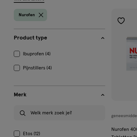
filters
prod
Nurofen
toevoe
aan
Product type
verlangl
Ibuprofen (4)
Pijnstillers (4)
Merk
Welk merk zoek je?
geneesmidde
geneesmiddel
tablet
Nurofen 40
Etos (12)