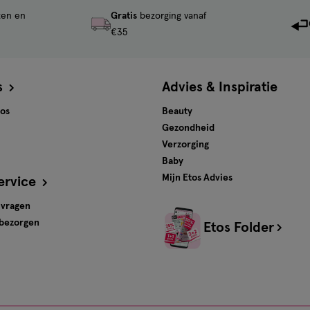
ten en
Gratis
bezorging vanaf
€35
s
Advies & Inspiratie
tos
Beauty
Gezondheid
Verzorging
Baby
Mijn Etos Advies
ervice
 vragen
 bezorgen
Etos Folder