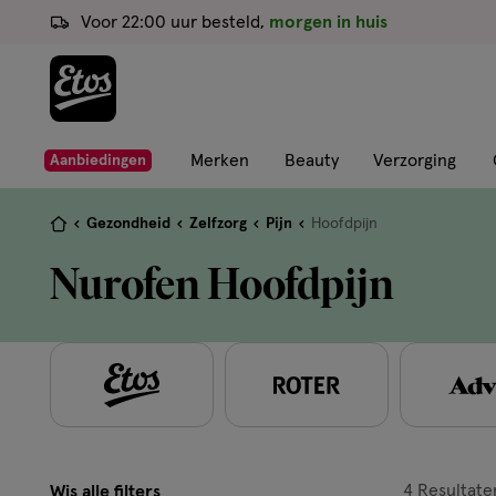
ga
Voor 22:00 uur besteld,
morgen in huis
naar
de
hoofd
content
ga
Merken
Beauty
Verzorging
Aanbiedingen
naar
de
Je
Gezondheid
Zelfzorg
Pijn
Hoofdpijn
zoekbalk
bent
Nurofen Hoofdpijn
ga
hier:
naar
de
footer
4
Resultate
Wis alle filters