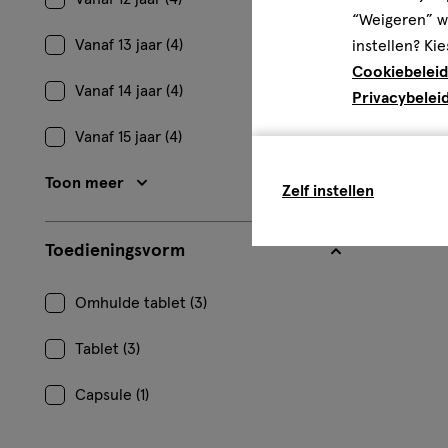
“Weigeren” wo
Vanaf 13 jaar (4)
instellen? Kie
Cookiebeleid
Vanaf 14 jaar (4)
Privacybelei
Vanaf 15 jaar (4)
Toon meer
Zelf instellen
Toedieningsvorm
Omhulde tablet (3)
Tablet (3)
Capsule (1)