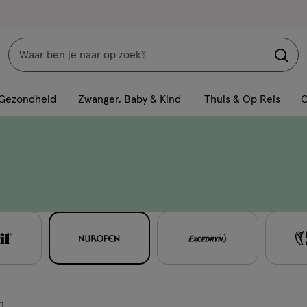
Zoeken
Interactie
met
Gezondheid
Zwanger, Baby & Kind
Thuis & Op Reis
C
dit
veld
opent
een
volledig
venster
met
geavanceerde
zoekopties
n