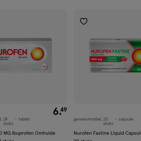
ucten
gen
toevoegen
aan
ijst
verlanglijst
€ 6.49
6
.
49
l
24
tablet
geneesmiddel
20
capsule
,
geneesmiddel,
stuks
stuks
capsule
0 MG Ibuprofen Omhulde
Nurofen Fastine Liquid Capsu