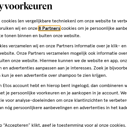
y voorkeuren
l
12
dragee
,
stuks
 MG 12 stuks
 cookies (en vergelijkbare technieken) om onze website te verb
bruiken wij en onze
8 Partners
cookies om je persoonlijke aanb
Toevoegen
verhoog aantal met één
,
Limiet bereikt.
Je kan m
te tonen binnen en buiten onze website.
ies verzamelen wij en onze Partners informatie over je klik- e
ebsite. Onze Partners verzamelen mogelijk ook informatie over 
Gratis
bezorging vanaf €35
Gratis
retour binnen 30 dag
uiten onze website. Hiermee kunnen we de website en app, on
 en advertenties aanpassen aan je interesses. Zoek je bijvoorb
kun je een advertentie over shampoo te zien krijgen.
4
jn Etos account hebt en hierop bent ingelogd, dan combineren w
t je persoonlijke voorkeuren en je aankopen in je account. W
ie voor analyse-doeleinden om onze klantinzichten te verbeter
an nóg persoonlijkere aanbevelingen en advertenties in het kade
 “Accepteren” klikt, geef je toestemming voor al onze cookies. 