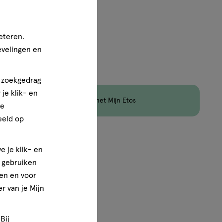
eteren.
evelingen en
aximaal 3 items bestellen van dit type product.
n zoekgedrag
je klik- en
en
Korting
op Etos Merk met Mijn Etos
ze
eeld op
van
4
e je klik- en
e gebruiken
en en voor
r van je Mijn
Bij