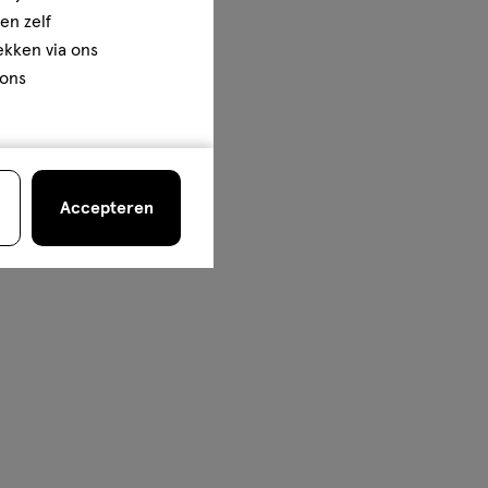
en zelf
rekken via ons
 ons
Accepteren