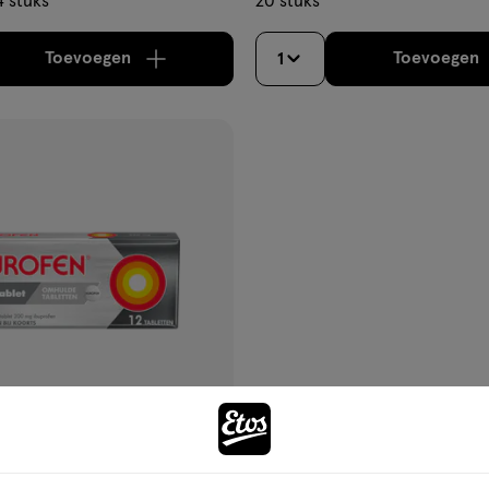
4 stuks
20 stuks
Toevoegen
Toevoegen
1
verhoog aantal met één
,
Limiet bereikt.
Je kan m
verh
gen
ijst
€ 2.99
2
.
99