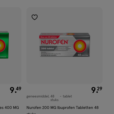
toevoegen
aan
verlanglijst
€ 9.49
9
.
€ 9.29
9
.
49
29
geneesmiddel
48
tablet
geneesmiddel,
stuks
tablet
les 400 MG
Nurofen 200 MG Ibuprofen Tabletten 48