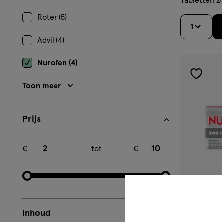
Tabletten 2
Roter (5)
1
Advil (4)
Nurofen (4)
toevoe
Toon meer
aan
verlangl
Prijs
Minimum bedrag
Maximum bedrag
€
tot
€
Inhoud