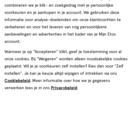
combineren we je klik- en zoekgedrag met je persoonlijke
voorkeuren en je aankopen in je account. We gebruiken deze
producten
Bijna uitverkocht
informatie voor analyse-doeleinden om onze klantinzichten te
Mijn
Etos
50%
toevoegen
toevoegen
verbeteren en voor het leveren van nóg persoonlijkere
10%
korting
aan
aan
aanbevelingen en advertenties in het kader van je Mijn Etos
korting
verlanglijst
verlanglijst
account.
Wanneer je op “Accepteren” klikt, geef je toestemming voor al
onze cookies. Bij “Weigeren” worden alleen noodzakelijke cookies
geplaatst. Wil je je voorkeuren zelf instellen? Kies dan voor “Zelf
instellen”. Je kan je keuze altijd wijzigen of intrekken via ons
Cookiebeleid
. Meer informatie over hoe we je gegevens
van € 3.99 voor € 3.59
3
.
van € 17.99 v
8
.
3
.
99
59
17
.
99
99
verwerken lees je in ons
Privacybeleid
.
1
stick
1
stick
stick
stick
stuk
stuk
Etos Care Color Lipstick 18
Maybelline New York Superstay
Raspberry Beret
24H Color Lipstick 585 Burgundy
+16
+8
Toevoegen
Toevoegen
1
1
verhoog aantal met één
,
Bijna uitverkocht!
verhoog aanta
Er zi