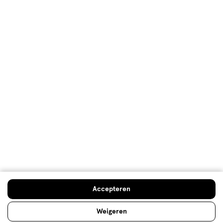
Mijn Etos voordelen
Welkomstkorting
10% korting op véél Etos eigen merk-producten
Digitaal zegels sparen
Verjaardagskorting
Log in en profiteer
Copyright 2026 @ Etos
Algemene voorwaarden
Privacybeleid
Cookiebeleid
Toegankelijkheidsverklaring
Ahold Delhaize
Kwetsbaarheid melden
Accepteren
Weigeren