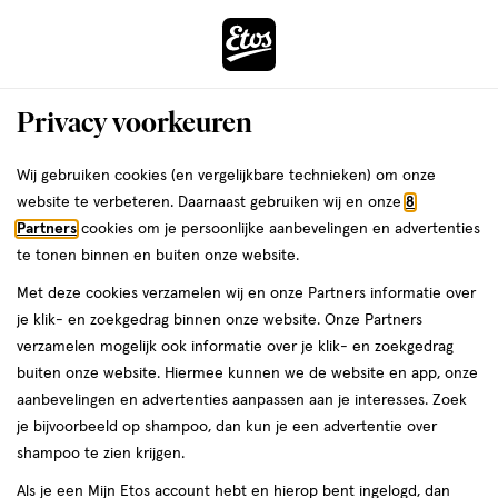
ga
Voor 22:00 uur besteld,
morgen in huis
naar
de
Menu
hoofd
Zoeken
Privacy voorkeuren
content
›
›
ga
Interactie
naar
Wij gebruiken cookies (en vergelijkbare technieken) om onze
Je
Aanbiedingen
Acties per categorie
Beauty deals
met
de
website te verbeteren. Daarnaast gebruiken wij en onze
8
bent
Beauty deals
dit
zoekbalk
Partners
cookies om je persoonlijke aanbevelingen en advertenties
ers
Weleda
hier:
veld
ga
te tonen binnen en buiten onze website.
opent
naar
Met deze cookies verzamelen wij en onze Partners informatie over
een
de
je klik- en zoekgedrag binnen onze website. Onze Partners
volledig
footer
verzamelen mogelijk ook informatie over je klik- en zoekgedrag
venster
buiten onze website. Hiermee kunnen we de website en app, onze
met
aanbevelingen en advertenties aanpassen aan je interesses. Zoek
Filteren
(20)
Sorteer
1
geavanceerde
je bijvoorbeeld op shampoo, dan kun je een advertentie over
zoekopties
shampoo te zien krijgen.
Als je een Mijn Etos account hebt en hierop bent ingelogd, dan
Bordeaux