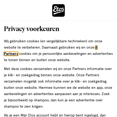
ga
Voor 22:00 uur besteld,
morgen in huis
naar
de
Menu
hoofd
Zoeken
Privacy voorkeuren
content
›
›
ga
Interactie
naar
Wij gebruiken cookies (en vergelijkbare technieken) om onze
Je
Aanbiedingen
met
de
website te verbeteren. Daarnaast gebruiken wij en onze
8
bent
Aanbiedingen Deodorant
dit
zoekbalk
Partners
cookies om je persoonlijke aanbevelingen en advertenties
ers
Weleda
hier:
veld
ga
te tonen binnen en buiten onze website.
crème
opent
naar
Met deze cookies verzamelen wij en onze Partners informatie over
een
de
je klik- en zoekgedrag binnen onze website. Onze Partners
Acties per categorie
Tijdelijke Top Deals
Populaire producten
T
volledig
footer
verzamelen mogelijk ook informatie over je klik- en zoekgedrag
venster
buiten onze website. Hiermee kunnen we de website en app, onze
met
aanbevelingen en advertenties aanpassen aan je interesses. Zoek
geavanceerde
je bijvoorbeeld op shampoo, dan kun je een advertentie over
zoekopties
shampoo te zien krijgen.
Filteren
(9)
Sorteer
1
Als je een Mijn Etos account hebt en hierop bent ingelogd, dan