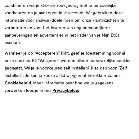
combineren we je klik- en zoekgedrag met je persoonlijke
voorkeuren en je aankopen in je account. We gebruiken deze
informatie voor analyse-doeleinden om onze klantinzichten te
Deodorant crème
verbeteren en voor het leveren van nóg persoonlijkere
aanbevelingen en advertenties in het kader van je Mijn Etos
producten
account.
1+1
50%
toevoegen
toevoegen
Wanneer je op “Accepteren” klikt, geef je toestemming voor al
korting
gratis
aan
aan
onze cookies. Bij “Weigeren” worden alleen noodzakelijke cookies
verlanglijst
verlanglijst
geplaatst. Wil je je voorkeuren zelf instellen? Kies dan voor “Zelf
instellen”. Je kan je keuze altijd wijzigen of intrekken via ons
Cookiebeleid
. Meer informatie over hoe we je gegevens
verwerken lees je in ons
Privacybeleid
.
van € 9.99 voor € 4.99
4
.
€ 8.69
8
.
9
.
99
99
69
45
crème
50
crème
crème
crème
ML
ML
Rexona Woman Maximum
Deoleen Sensitive Anti-
Protection Confidence
Transpirant Deodorant Crème
Deodorant Stick 45 ML
50 ML