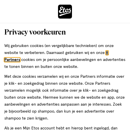
ga
Voor 22:00 uur besteld, maandag in huis
naar
de
Menu
hoofd
Zoeken
Privacy voorkeuren
content
›
›
ga
Interactie
naar
Wij gebruiken cookies (en vergelijkbare technieken) om onze
Je
Aanbiedingen
met
de
website te verbeteren. Daarnaast gebruiken wij en onze
8
bent
Aanbiedingen
dit
zoekbalk
Partners
cookies om je persoonlijke aanbevelingen en advertenties
ers
Weleda
hier:
veld
ga
te tonen binnen en buiten onze website.
Gezichtstonic
opent
naar
Met deze cookies verzamelen wij en onze Partners informatie over
een
de
je klik- en zoekgedrag binnen onze website. Onze Partners
Acties per categorie
Tijdelijke Top Deals
Populaire producten
T
volledig
footer
verzamelen mogelijk ook informatie over je klik- en zoekgedrag
venster
buiten onze website. Hiermee kunnen we de website en app, onze
met
aanbevelingen en advertenties aanpassen aan je interesses. Zoek
geavanceerde
je bijvoorbeeld op shampoo, dan kun je een advertentie over
zoekopties
shampoo te zien krijgen.
Filteren
(3)
Sorteer
1
Als je een Mijn Etos account hebt en hierop bent ingelogd, dan