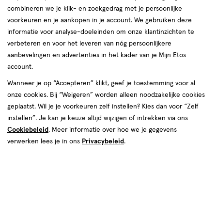
combineren we je klik- en zoekgedrag met je persoonlijke
voorkeuren en je aankopen in je account. We gebruiken deze
informatie voor analyse-doeleinden om onze klantinzichten te
Gezichtstonic
verbeteren en voor het leveren van nóg persoonlijkere
aanbevelingen en advertenties in het kader van je Mijn Etos
producten
account.
1+1
1+1
toevoegen
toevoegen
Wanneer je op “Accepteren” klikt, geef je toestemming voor al
gratis
gratis
aan
aan
onze cookies. Bij “Weigeren” worden alleen noodzakelijke cookies
verlanglijst
verlanglijst
geplaatst. Wil je je voorkeuren zelf instellen? Kies dan voor “Zelf
instellen”. Je kan je keuze altijd wijzigen of intrekken via ons
Cookiebeleid
. Meer informatie over hoe we je gegevens
verwerken lees je in ons
Privacybeleid
.
€ 7.99
7
.
€ 7.99
7
.
99
99
200
melk
200
lotion
melk
lotion
ML
ML
NIVEA Essentials Verzachtende
NIVEA Essentials Verfrissende
Tonic 200 ML
Tonic 200 ML