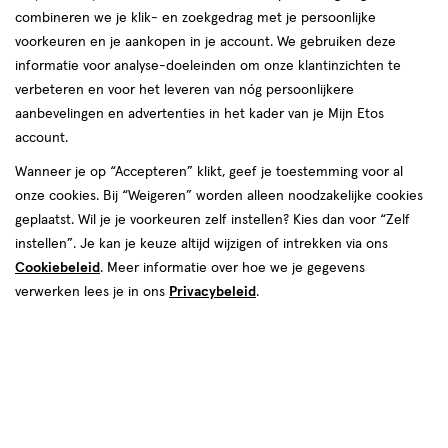
combineren we je klik- en zoekgedrag met je persoonlijke
voorkeuren en je aankopen in je account. We gebruiken deze
producten
informatie voor analyse-doeleinden om onze klantinzichten te
Mijn
Etos
4+1
toevoegen
toevoegen
verbeteren en voor het leveren van nóg persoonlijkere
10%
gratis
aan
aan
aanbevelingen en advertenties in het kader van je Mijn Etos
korting
verlanglijst
verlanglijst
account.
Wanneer je op “Accepteren” klikt, geef je toestemming voor al
onze cookies. Bij “Weigeren” worden alleen noodzakelijke cookies
geplaatst. Wil je je voorkeuren zelf instellen? Kies dan voor “Zelf
instellen”. Je kan je keuze altijd wijzigen of intrekken via ons
Cookiebeleid
. Meer informatie over hoe we je gegevens
€ 2.99
2
.
van € 3.29 v
2
.
99
3
.
29
96
verwerken lees je in ons
Privacybeleid
.
30 ML
gel
300
pomp
gel
pomp
ML
Care Plus Clean Pro Hygiëne Gel
Etos Hygiëne Handgel 300 ML
Mini 30 ML
Toevoegen
Toevoegen
5
1
verhoog aantal met één
,
Bijna uitverkocht!
verhoog aanta
Er zi