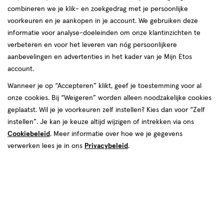
1+1
toevoegen
combineren we je klik- en zoekgedrag met je persoonlijke
gratis
aan
voorkeuren en je aankopen in je account. We gebruiken deze
verlanglijst
informatie voor analyse-doeleinden om onze klantinzichten te
verbeteren en voor het leveren van nóg persoonlijkere
aanbevelingen en advertenties in het kader van je Mijn Etos
account.
Wanneer je op “Accepteren” klikt, geef je toestemming voor al
onze cookies. Bij “Weigeren” worden alleen noodzakelijke cookies
€ 9.99
9
.
99
geplaatst. Wil je je voorkeuren zelf instellen? Kies dan voor “Zelf
30 stuks
instellen”. Je kan je keuze altijd wijzigen of intrekken via ons
Lucovitaal Opgeblazen Gevoel
Capsules 30 stuks
Cookiebeleid
. Meer informatie over hoe we je gegevens
verwerken lees je in ons
Privacybeleid
.
Toevoegen
2
verhoog aantal met één
,
Bijna uitverkocht!
Er zi
Gratis
bezorging vanaf €35
1
van
1