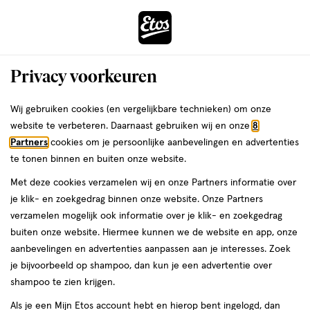
ga
Voor 22:00 uur besteld, maandag in huis
naar
de
Menu
hoofd
Zoeken
Privacy voorkeuren
content
›
›
ga
Interactie
naar
Wij gebruiken cookies (en vergelijkbare technieken) om onze
Je
Aanbiedingen
Acties per categorie
Gezondheid deals
met
de
website te verbeteren. Daarnaast gebruiken wij en onze
8
bent
Overige darmklachten
dit
zoekbalk
Partners
cookies om je persoonlijke aanbevelingen en advertenties
ers
Weleda
hier:
veld
ga
te tonen binnen en buiten onze website.
opent
naar
Met deze cookies verzamelen wij en onze Partners informatie over
een
de
je klik- en zoekgedrag binnen onze website. Onze Partners
Filteren
(1)
Sorteer
1
volledig
footer
verzamelen mogelijk ook informatie over je klik- en zoekgedrag
venster
buiten onze website. Hiermee kunnen we de website en app, onze
met
aanbevelingen en advertenties aanpassen aan je interesses. Zoek
geavanceerde
Overige darmklachten
je bijvoorbeeld op shampoo, dan kun je een advertentie over
zoekopties
shampoo te zien krijgen.
producten
Als je een Mijn Etos account hebt en hierop bent ingelogd, dan