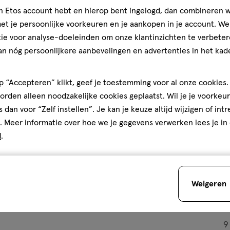
jn Etos account hebt en hierop bent ingelogd, dan combineren w
t je persoonlijke voorkeuren en je aankopen in je account. W
ie voor analyse-doeleinden om onze klantinzichten te verbeter
an nóg persoonlijkere aanbevelingen en advertenties in het kade
€ 8.99
8
.
99
 “Accepteren” klikt, geef je toestemming voor al onze cookies. 
le
60
capsule
capsule
stuks
rden alleen noodzakelijke cookies geplaatst. Wil je je voorkeur
ang Capsules 60 stuks
Etos Spijsvertering Capsules 6
s dan voor “Zelf instellen”. Je kan je keuze altijd wijzigen of int
. Meer informatie over hoe we je gegevens verwerken lees je in
d
.
Toevoegen
Toevoegen
2
verhoog aantal met één
,
Limiet bereikt.
Je kan m
verh
Weigeren
Gratis
bezorging vanaf €35
Gratis
retour binnen 30 dag
9