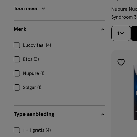
hulpmiddel,
Toon meer
Nupure Nuc
poeder
Syndroom 3
Merk
1
Lucovitaal (4)
Etos (3)
toevoe
Nupure (1)
aan
verlangl
Solgar (1)
Type aanbieding
1 + 1 gratis (4)