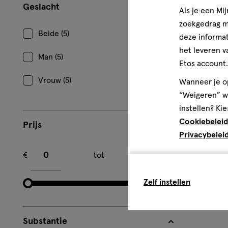
Geslacht
Als je een Mi
zoekgedrag me
Beide (5)
deze informat
het leveren v
Man (5)
Etos account.
Vrouw (5)
Wanneer je op
60
capsu
capsule
stuks
“Weigeren” wo
Etos Stoelg
instellen? Kie
Cookiebeleid
Prijs
Privacybelei
2
Minimum bedrag
Maximum bedrag
€
tot
€
Zelf instellen
Substantie