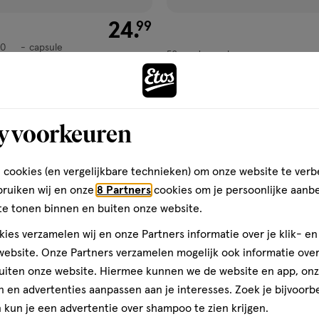
€ 24.99
24
.
99
0
capsule
50
druppels
druppels
tuks
ML
Lucovitaal Iberis Complex Dru
Prikkelbare Darm Syndroom
 stuks
y voorkeuren
Toevoegen
Toevoegen
2
verhoog aantal met één
,
Bijna uitverkocht!
Er zi
verh
 cookies (en vergelijkbare technieken) om onze website te verb
bruiken wij en onze
8 Partners
cookies om je persoonlijke aanb
te tonen binnen en buiten onze website.
e
2
gen
toevoegen
aan
halve prijs
h
ies verzamelen wij en onze Partners informatie over je klik- e
ijst
verlanglijst
ebsite. Onze Partners verzamelen mogelijk ook informatie over 
uiten onze website. Hiermee kunnen we de website en app, on
 en advertenties aanpassen aan je interesses. Zoek je bijvoorb
kun je een advertentie over shampoo te zien krijgen.