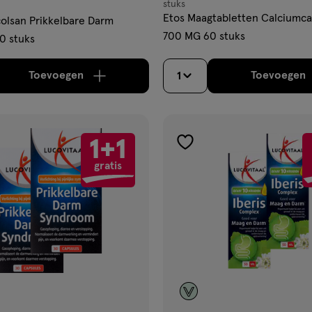
stuks
Etos Maagtabletten Calciumc
olsan Prikkelbare Darm
700 MG 60 stuks
0 stuks
Toevoegen
Toevoegen
1
verhoog aantal met één
,
Bijna uitverkocht!
Er zi
verh
1+1
gen
toevoegen
gratis
aan
ijst
verlanglijst