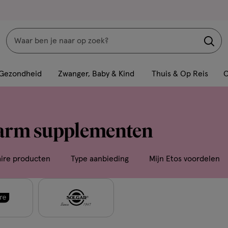
Zoeken
Interactie
met
Gezondheid
Zwanger, Baby & Kind
Thuis & Op Reis
C
dit
veld
opent
arm supplementen
een
volledig
venster
aire producten
Type aanbieding
Mijn Etos voordelen
met
geavanceerde
zoekopties