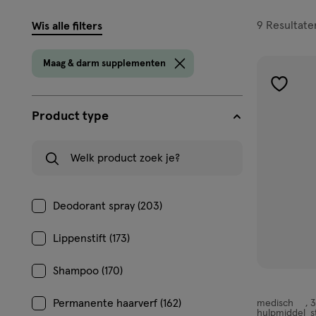
filters
9
Resultate
Wis alle filters
prod
Maag & darm supplementen
toevoe
aan
Product type
verlangl
Welk product zoek je?
Deodorant spray (203)
Lippenstift (173)
Shampoo (170)
Permanente haarverf (162)
medisch
3
medisch
hulpmiddel
s