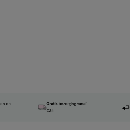
ten en
Gratis
bezorging vanaf
€35