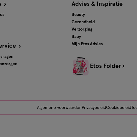
s
Advies & Inspiratie
tos
Beauty
Gezondheid
Verzorging
Baby
Mijn Etos Advies
ervice
 vragen
 bezorgen
Etos Folder
Algemene voorwaarden
Privacybeleid
Cookiebeleid
Toe