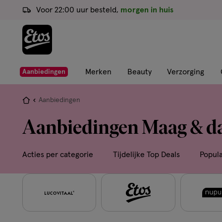
ga
Voor 22:00 uur besteld,
morgen in huis
naar
de
hoofd
content
ga
Merken
Beauty
Verzorging
Aanbiedingen
naar
de
Je
Aanbiedingen
zoekbalk
bent
Aanbiedingen Maag & d
ga
hier:
naar
de
Acties per categorie
Tijdelijke Top Deals
Popul
footer