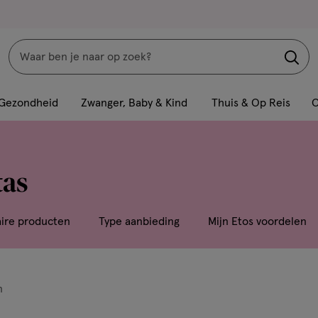
Zoeken
Interactie
met
Gezondheid
Zwanger, Baby & Kind
Thuis & Op Reis
C
dit
veld
opent
tas
een
volledig
venster
aire producten
Type aanbieding
Mijn Etos voordelen
met
geavanceerde
zoekopties
n