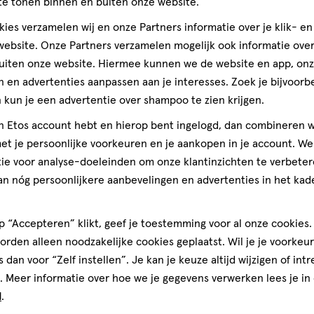
te tonen binnen en buiten onze website.
ies verzamelen wij en onze Partners informatie over je klik- e
ebsite. Onze Partners verzamelen mogelijk ook informatie over 
Stuur
bericht
Stuur
berich
uiten onze website. Hiermee kunnen we de website en app, on
 en advertenties aanpassen aan je interesses. Zoek je bijvoorb
kun je een advertentie over shampoo te zien krijgen.
Mijn
Etos
gen
jn Etos account hebt en hierop bent ingelogd, dan combineren w
10%
t je persoonlijke voorkeuren en je aankopen in je account. W
korting
ijst
ie voor analyse-doeleinden om onze klantinzichten te verbeter
an nóg persoonlijkere aanbevelingen en advertenties in het kade
 “Accepteren” klikt, geef je toestemming voor al onze cookies. 
rden alleen noodzakelijke cookies geplaatst. Wil je je voorkeur
s dan voor “Zelf instellen”. Je kan je keuze altijd wijzigen of int
. Meer informatie over hoe we je gegevens verwerken lees je in
d
.
van € 4.99 voor € 4.49
49
4
.
99