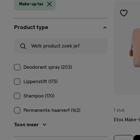
prod
Make-up tas
toevoe
aan
Product type
verlangl
Welk product zoek je?
Deodorant spray (203)
Lippenstift (173)
Shampoo (170)
Permanente haarverf (162)
1 stuk
Etos Make-
Toon meer