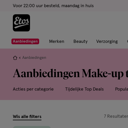
ga
Voor 22:00 uur besteld, maandag in huis
naar
de
hoofd
content
ga
Merken
Beauty
Verzorging
Aanbiedingen
naar
de
Je
Aanbiedingen
zoekbalk
bent
Aanbiedingen Make-up 
ga
hier:
naar
de
Acties per categorie
Tijdelijke Top Deals
Popul
footer
filters
7
Resultate
Wis alle filters