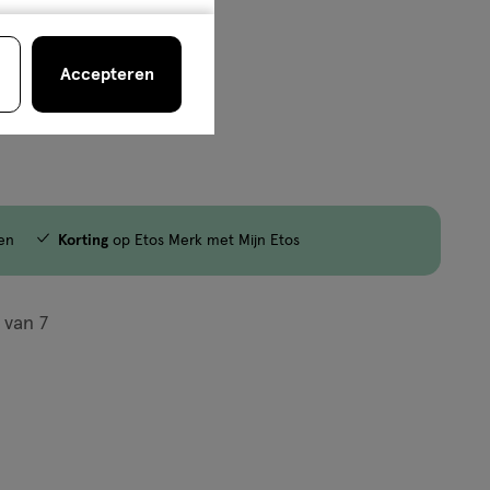
Accepteren
en
Korting
op Etos Merk met Mijn Etos
van
7