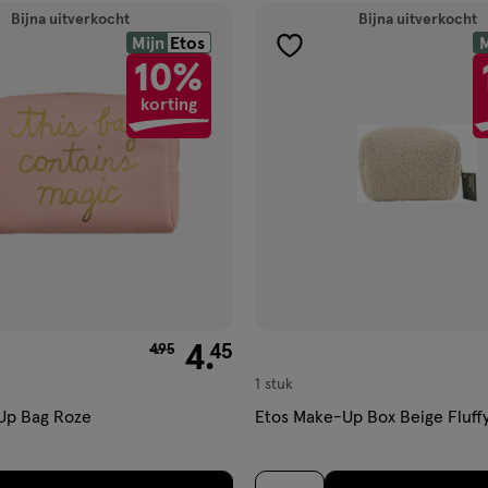
ucten
Bijna uitverkocht
Bijna uitverkocht
Mijn
Etos
M
gen
toevoegen
10%
aan
korting
ijst
verlanglijst
van € 4.95 voor € 4.45
4
.
45
4
.
95
1 stuk
Up Bag Roze
Etos Make-Up Box Beige Fluff