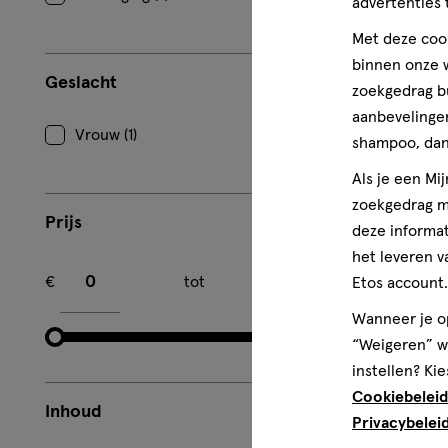
advertenties 
Met deze cook
binnen onze w
Geslacht
zoekgedrag b
aanbevelingen
Vrouw (1)
shampoo, dan 
toevoe
Als je een Mi
aan
zoekgedrag me
Prijs
verlangl
deze informat
het leveren v
Minimum bedrag
Maximum bedrag
€
tot
€
Etos account.
Wanneer je op
“Weigeren” wo
instellen? Kie
Cookiebeleid
Inhoud
Privacybelei