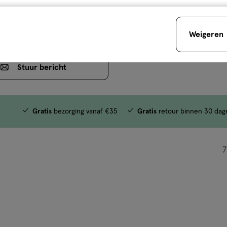
4
.
Up Box Velvet Roze
Weigeren
Stuur
bericht
Gratis
bezorging vanaf €35
Gratis
retour binnen 30 dag
7