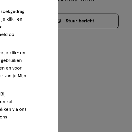
n zoekgedrag
je klik- en
t
Stuur
bericht
ze
eeld op
e je klik- en
e gebruiken
en en voor
r van je Mijn
Bij
en zelf
rekken via ons
 ons