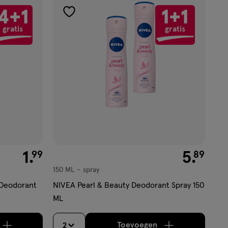
4+1
1+1
toevoegen
gratis
gratis
aan
verlanglijst
€ 1.99
1
.
€ 5.89
5
.
99
89
150 ML
spray
spray
 Deodorant
NIVEA Pearl & Beauty Deodorant Spray 150
ML
Toevoegen
2