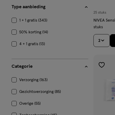
Type aanbieding
25 stuks
1 + 1 gratis (343)
NIVEA Sensi
stuks
50% korting (14)
2
4 + 1 gratis (13)
Categorie
toevoe
aan
Verzorging (163)
verlangl
Gezichtsverzorging (85)
Overige (55)