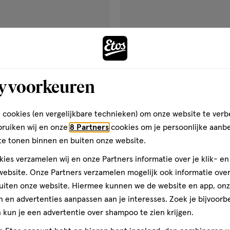
€ 4.99
4
.
99
150 ML
spray
spray
-1 Verzorgende
NIVEA MEN Fresh Active Deod
y voorkeuren
oekjes Droge Huid 25 stuks
150 ML
 cookies (en vergelijkbare technieken) om onze website te verb
Toevoegen
Toevoegen
2
verhoog aantal met één
,
Limiet bereikt.
Je kan m
verh
bruiken wij en onze
8 Partners
cookies om je persoonlijke aanb
te tonen binnen en buiten onze website.
ies verzamelen wij en onze Partners informatie over je klik- e
Gratis
bezorging vanaf €35
Gratis
retour binnen 30 dag
ebsite. Onze Partners verzamelen mogelijk ook informatie over 
uiten onze website. Hiermee kunnen we de website en app, on
 en advertenties aanpassen aan je interesses. Zoek je bijvoorb
1+1
kun je een advertentie over shampoo te zien krijgen.
gen
toevoegen
gratis
aan