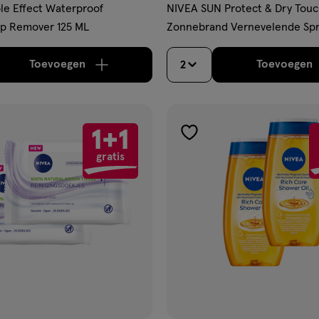
e Effect Waterproof
NIVEA SUN Protect & Dry Tou
 Remover 125 ML
Zonnebrand Vernevelende Spr
200 ML
Toevoegen
Toevoegen
2
verhoog aantal met één
,
Limiet bereikt.
Je kan m
verh
1+1
gen
toevoegen
gratis
aan
ijst
verlanglijst