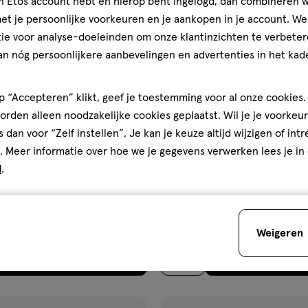
jn Etos account hebt en hierop bent ingelogd, dan combineren w
ijst
verlanglijst
t je persoonlijke voorkeuren en je aankopen in je account. W
ie voor analyse-doeleinden om onze klantinzichten te verbeter
an nóg persoonlijkere aanbevelingen en advertenties in het kade
 “Accepteren” klikt, geef je toestemming voor al onze cookies. 
rden alleen noodzakelijke cookies geplaatst. Wil je je voorkeur
s dan voor “Zelf instellen”. Je kan je keuze altijd wijzigen of int
. Meer informatie over hoe we je gegevens verwerken lees je in
€ 15.99
15
.
99
d
.
r
150 ML
spray
spray
abies & Kids Protect &
NIVEA Invisible Black & White 
oll-on Ongeparfumeerde &
Deodorant Spray 150 ML
Weigeren
ndige Zonnebrand SPF 50+ 50
Toevoegen
Toevoegen
2
verhoog aantal met één
,
Limiet bereikt.
Je kan m
verh