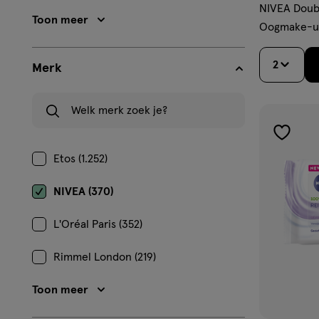
NIVEA Doubl
Toon meer
Oogmake-up
2
Merk
Welk merk zoek je?
toevoe
Etos (1.252)
aan
verlangl
NIVEA (370)
L'Oréal Paris (352)
Rimmel London (219)
Toon meer