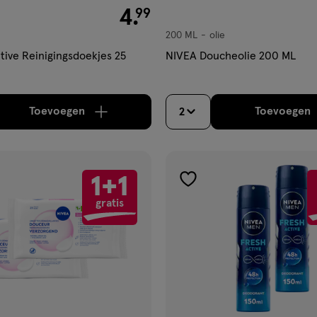
€ 4.99
4
.
99
200 ML
olie
olie
tive Reinigingsdoekjes 25
NIVEA Doucheolie 200 ML
Toevoegen
Toevoegen
2
verhoog aantal met één
,
Limiet bereikt.
Je kan m
verh
1+1
gen
toevoegen
gratis
aan
ijst
verlanglijst