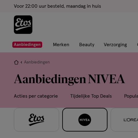
ga
Voor 22:00 uur besteld, maandag in huis
naar
de
hoofd
content
ga
Merken
Beauty
Verzorging
Aanbiedingen
naar
de
Je
Aanbiedingen
zoekbalk
bent
Aanbiedingen NIVEA
ga
hier:
naar
de
Acties per categorie
Tijdelijke Top Deals
Popul
footer