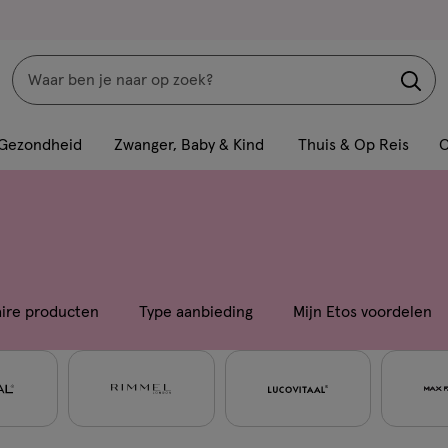
Zoeken
Interactie
met
Gezondheid
Zwanger, Baby & Kind
Thuis & Op Reis
C
dit
veld
opent
een
volledig
venster
aire producten
Type aanbieding
Mijn Etos voordelen
met
geavanceerde
zoekopties