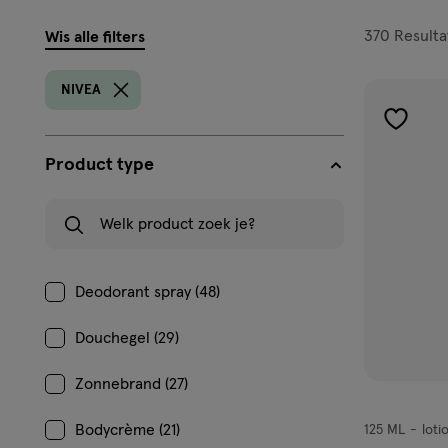
filters
370
Resulta
Wis alle filters
prod
NIVEA
toevoe
aan
Product type
verlangl
Welk product zoek je?
Deodorant spray (48)
Douchegel (29)
Zonnebrand (27)
Bodycrème (21)
125 ML
loti
lotion