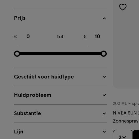
toevoe
Prijs
aan
verlangl
Minimum bedrag
Maximum bedrag
€
tot
€
Geschikt voor huidtype
Huidprobleem
200 ML
spr
spray
NIVEA SUN 
Substantie
Zonnespray
Lijn
2