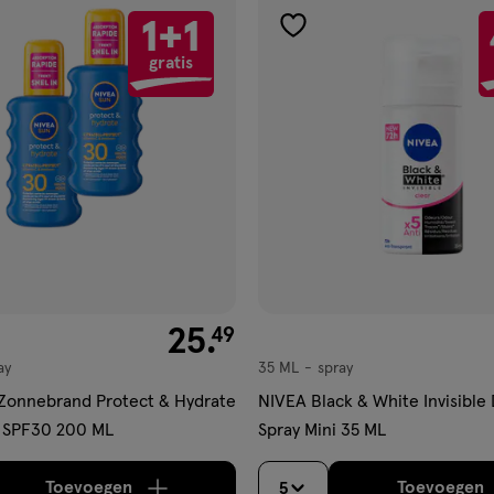
1+1
gen
toevoegen
gratis
aan
ijst
verlanglijst
€ 25.49
25
.
49
ay
35 ML
spray
spray
Zonnebrand Protect & Hydrate
NIVEA Black & White Invisible
 SPF30 200 ML
Spray Mini 35 ML
Toevoegen
Toevoegen
5