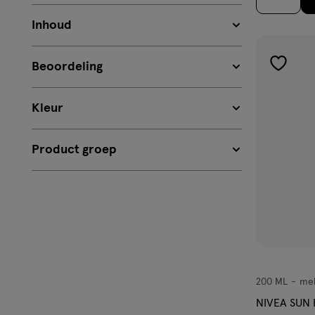
Inhoud
Beoordeling
toevoe
aan
Kleur
verlangl
Product groep
200 ML
mel
melk
NIVEA SUN 