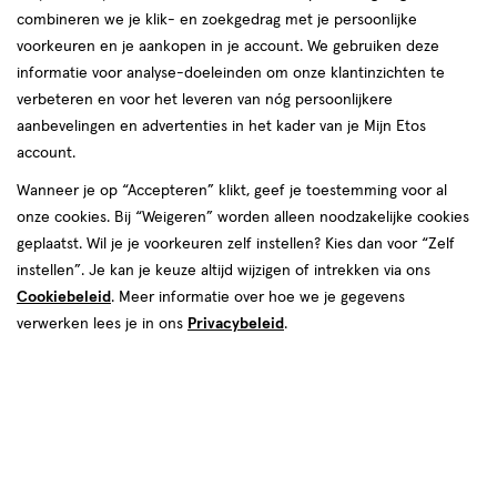
combineren we je klik- en zoekgedrag met je persoonlijke
Scheergel
voorkeuren en je aankopen in je account. We gebruiken deze
informatie voor analyse-doeleinden om onze klantinzichten te
producten
verbeteren en voor het leveren van nóg persoonlijkere
aanbevelingen en advertenties in het kader van je Mijn Etos
2+2
2+2
toevoegen
toevoegen
gratis
gratis
account.
aan
aan
verlanglijst
verlanglijst
Wanneer je op “Accepteren” klikt, geef je toestemming voor al
onze cookies. Bij “Weigeren” worden alleen noodzakelijke cookies
geplaatst. Wil je je voorkeuren zelf instellen? Kies dan voor “Zelf
instellen”. Je kan je keuze altijd wijzigen of intrekken via ons
Cookiebeleid
. Meer informatie over hoe we je gegevens
verwerken lees je in ons
Privacybeleid
.
€ 3.55
3
.
€ 5.19
5
.
55
19
200
gel
200
gel
gel
gel
ML
ML
Gillette Classic Scheergel
Satin Care Scheergel Gevoelige
Gevoelige Huid 200 ML
Huid 200 ML
Toevoegen
Toevoegen
4
4
verhoog aantal met één
,
Limiet bereikt.
verhoog aanta
Je kan m