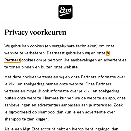
ga
Voor 22:00 uur besteld,
morgen in huis
naar
de
Menu
hoofd
Zoeken
Privacy voorkeuren
content
›
›
ga
Interactie
naar
Wij gebruiken cookies (en vergelijkbare technieken) om onze
Je
Aanbiedingen
met
de
website te verbeteren. Daarnaast gebruiken wij en onze
8
bent
Aanbiedingen Scheergel
dit
zoekbalk
Partners
cookies om je persoonlijke aanbevelingen en advertenties
ers
Weleda
hier:
veld
ga
te tonen binnen en buiten onze website.
opent
naar
Acties per categorie
Tijdelijke Top Deals
Populaire producten
T
Met deze cookies verzamelen wij en onze Partners informatie over
een
de
je klik- en zoekgedrag binnen onze website. Onze Partners
volledig
footer
verzamelen mogelijk ook informatie over je klik- en zoekgedrag
venster
buiten onze website. Hiermee kunnen we de website en app, onze
met
aanbevelingen en advertenties aanpassen aan je interesses. Zoek
geavanceerde
je bijvoorbeeld op shampoo, dan kun je een advertentie over
zoekopties
Filteren
(20)
Sorteer
1
shampoo te zien krijgen.
Als je een Mijn Etos account hebt en hierop bent ingelogd, dan