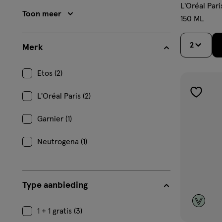
L'Oréal Pari
Toon meer
150 ML
2
Merk
Etos (2)
L'Oréal Paris (2)
toevoe
aan
Garnier (1)
verlangl
Neutrogena (1)
Type aanbieding
1 + 1 gratis (3)