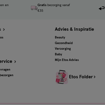
ten en
Gratis
bezorging vanaf
€35
s
Advies & Inspiratie
tos
Beauty
Gezondheid
Verzorging
Baby
Mijn Etos Advies
ervice
 vragen
 bezorgen
Etos Folder