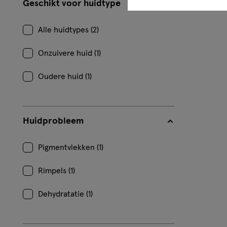
Geschikt voor huidtype
Alle huidtypes (2)
Onzuivere huid (1)
Oudere huid (1)
Huidprobleem
Pigmentvlekken (1)
Rimpels (1)
Dehydratatie (1)