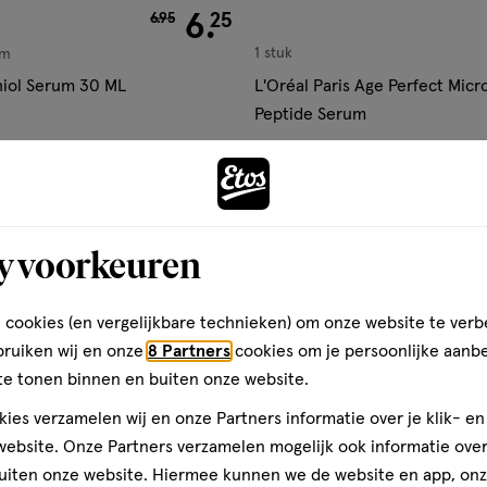
van € 6.95 voor € 6.25
6
.
25
6
.
95
1 stuk
um
hiol Serum 30 ML
L'Oréal Paris Age Perfect Mic
Peptide Serum
Toevoegen
Toevoegen
2
verhoog aantal met één
,
Bijna uitverkocht!
Er zi
verh
y voorkeuren
Gratis
bezorging vanaf €35
Gratis
retour binnen 30 dag
 cookies (en vergelijkbare technieken) om onze website te verb
6
bruiken wij en onze
8 Partners
cookies om je persoonlijke aanb
te tonen binnen en buiten onze website.
ies verzamelen wij en onze Partners informatie over je klik- e
ebsite. Onze Partners verzamelen mogelijk ook informatie over 
uiten onze website. Hiermee kunnen we de website en app, on