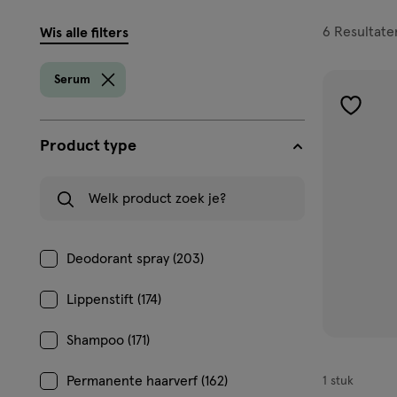
filters
6
Resultate
Wis alle filters
prod
Serum
toevoe
aan
Product type
verlangl
Welk product zoek je?
Deodorant spray (203)
Lippenstift (174)
Shampoo (171)
Permanente haarverf (162)
1 stuk