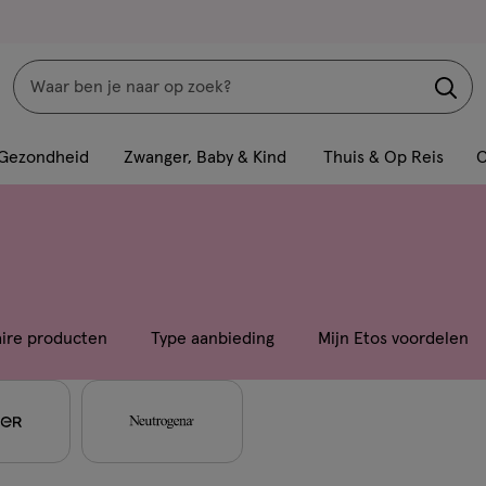
Zoeken
Interactie
met
Gezondheid
Zwanger, Baby & Kind
Thuis & Op Reis
C
dit
veld
opent
een
volledig
venster
aire producten
Type aanbieding
Mijn Etos voordelen
met
geavanceerde
zoekopties