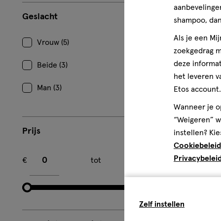
aanbevelingen
Geslacht
shampoo, dan 
Als je een Mi
Vrouw (5)
zoekgedrag me
deze informat
Beide (3)
het leveren v
Man (3)
Etos account.
Wanneer je op
“Weigeren” wo
Prijs
instellen? Kie
Cookiebeleid
Minimum bedrag
Maximum bedrag
Privacybelei
€
tot
€
Zelf instellen