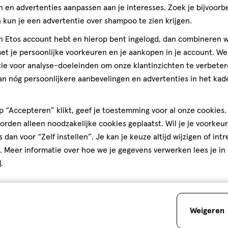
 en advertenties aanpassen aan je interesses. Zoek je bijvoorb
kun je een advertentie over shampoo te zien krijgen.
jn Etos account hebt en hierop bent ingelogd, dan combineren w
t je persoonlijke voorkeuren en je aankopen in je account. W
ie voor analyse-doeleinden om onze klantinzichten te verbeter
an nóg persoonlijkere aanbevelingen en advertenties in het kade
 “Accepteren” klikt, geef je toestemming voor al onze cookies. 
rden alleen noodzakelijke cookies geplaatst. Wil je je voorkeur
s dan voor “Zelf instellen”. Je kan je keuze altijd wijzigen of int
. Meer informatie over hoe we je gegevens verwerken lees je in
d
.
Weigeren