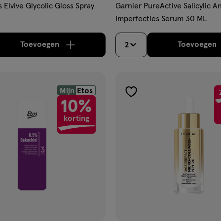
s Elvive Glycolic Gloss Spray
Garnier PureActive Salicylic An
Imperfecties Serum 30 ML
Toevoegen
Toevoegen
2
verhoog aantal met één
,
Bijna uitverkocht!
Er zi
verh
Mijn
Etos
gen
toevoegen
10%
aan
korting
ijst
verlanglijst