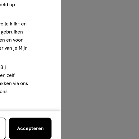
eeld op
e je klik- en
e gebruiken
en en voor
r van je Mijn
Bij
en zelf
rekken via ons
 ons
Accepteren