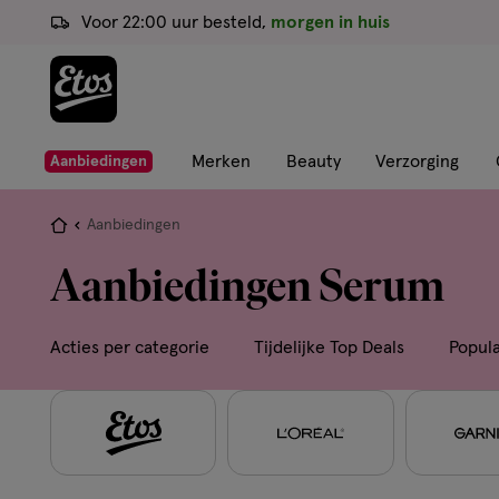
ga
Voor 22:00 uur besteld,
morgen in huis
naar
de
hoofd
content
ga
Merken
Beauty
Verzorging
Aanbiedingen
naar
de
Je
Aanbiedingen
zoekbalk
bent
Aanbiedingen Serum
ga
hier:
naar
de
Acties per categorie
Tijdelijke Top Deals
Popul
footer