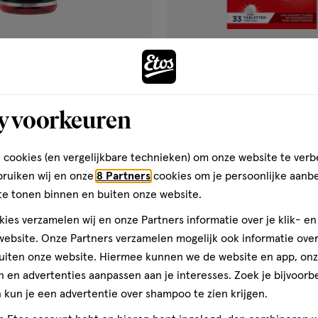
€ 9.99
9
.
99
le
33
dragee
dragee
y voorkeuren
stuks
Super Vitamine C 1000 mg
Davitamon Vit C & B12 IJzer T
les 60 stuks
stuks
 cookies (en vergelijkbare technieken) om onze website te verb
bruiken wij en onze
8 Partners
cookies om je persoonlijke aanb
Toevoegen
Toevoegen
1
verhoog aantal met één
,
Bijna uitverkocht!
Er zi
verh
te tonen binnen en buiten onze website.
ies verzamelen wij en onze Partners informatie over je klik- e
ebsite. Onze Partners verzamelen mogelijk ook informatie over 
Gratis
bezorging vanaf €35
Gratis
retour binnen 30 dag
uiten onze website. Hiermee kunnen we de website en app, on
 en advertenties aanpassen aan je interesses. Zoek je bijvoorb
kun je een advertentie over shampoo te zien krijgen.