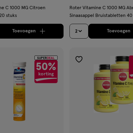
ne C 1000 MG Citroen
Roter Vitamine C 1000 MG Ab
 20 stuks
Sinaasappel Bruistabletten 40
Toevoegen
Toevoegen
2
verhoog aantal met één
,
Limiet bereikt.
Je kan m
verh
SUPER
DEAL
gen
toevoegen
50%
aan
korting
ijst
verlanglijst