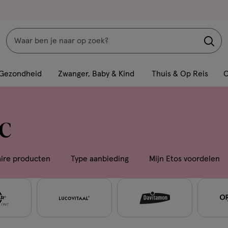
Zoeken
Interactie
met
Gezondheid
Zwanger, Baby & Kind
Thuis & Op Reis
C
dit
veld
opent
 C
een
volledig
venster
aire producten
Type aanbieding
Mijn Etos voordelen
met
geavanceerde
zoekopties