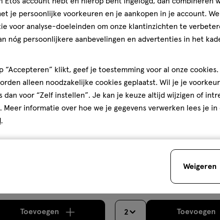
jn Etos account hebt en hierop bent ingelogd, dan combineren w
e
2
gen
toevoegen
t je persoonlijke voorkeuren en je aankopen in je account. W
aan
halve prijs
h
ie voor analyse-doeleinden om onze klantinzichten te verbeter
ijst
verlanglijst
an nóg persoonlijkere aanbevelingen en advertenties in het kade
 “Accepteren” klikt, geef je toestemming voor al onze cookies. 
rden alleen noodzakelijke cookies geplaatst. Wil je je voorkeur
s dan voor “Zelf instellen”. Je kan je keuze altijd wijzigen of int
. Meer informatie over hoe we je gegevens verwerken lees je in
d
.
€ 2.99
2
.
99
tablet
120
tablet
tablet
stuks
Weigeren
ne C 1500 MG Bruistabletten
Etos Vitamine C en IJzer Tabl
stuks
Toevoegen
Toevoegen
2
verhoog aantal met één
,
Limiet bereikt.
Je kan m
verh