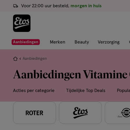
ga
Voor 22:00 uur besteld,
morgen in huis
naar
de
hoofd
content
ga
Merken
Beauty
Verzorging
Aanbiedingen
naar
de
Je
Aanbiedingen
zoekbalk
bent
Aanbiedingen Vitamine
ga
hier:
naar
de
Acties per categorie
Tijdelijke Top Deals
Popul
footer