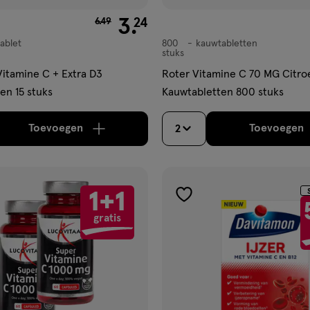
van € 6.49 voor € 3.24
3
.
24
6
.
49
tablet
800
kauwtabletten
kauwtabletten
stuks
itamine C + Extra D3
Roter Vitamine C 70 MG Citro
en 15 stuks
Kauwtabletten 800 stuks
Toevoegen
Toevoegen
2
verhoog aantal met één
,
Limiet bereikt.
Je kan m
verh
1+1
gen
toevoegen
gratis
aan
ijst
verlanglijst