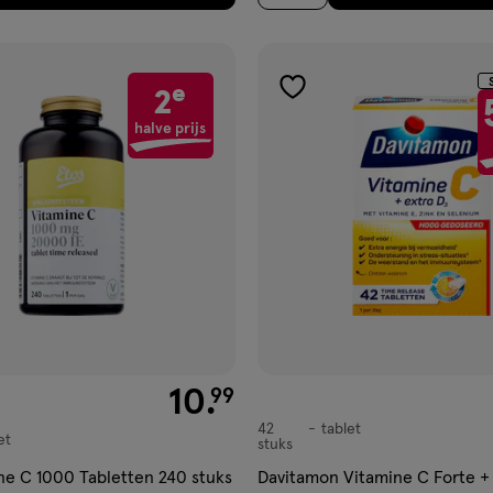
e
2
gen
toevoegen
aan
halve prijs
ijst
verlanglijst
€ 10.99
10
.
99
42
tablet
tablet
et
stuks
ne C 1000 Tabletten 240 stuks
Davitamon Vitamine C Forte +