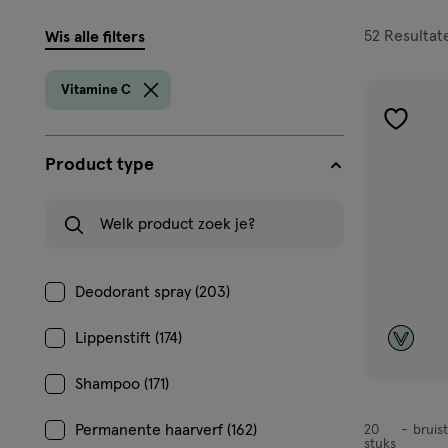
filters
52
Resultat
Wis alle filters
prod
Vitamine C
toevoe
aan
Product type
verlangl
Welk product zoek je?
Deodorant spray (203)
Lippenstift (174)
Shampoo (171)
Permanente haarverf (162)
20
bruis
bruistablet
stuks