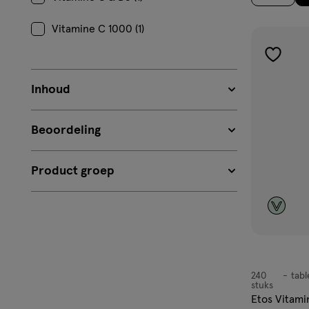
Vitamine C 1000 (1)
toevoe
aan
Inhoud
verlangl
Beoordeling
Product groep
240
tabl
tablet
stuks
Etos Vitami