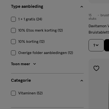
Type aanbieding
15
bruis
bruistablet
stuks
1 + 1 gratis (24)
Davitamon V
10% Etos merk korting (12)
Bruistablett
10% korting (12)
1
Overige folder aanbiedingen (12)
Toon meer
toevoe
aan
Categorie
verlangl
Vitaminen (52)