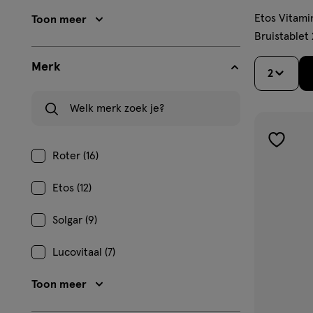
Etos Vitami
Toon meer
Bruistablet
Merk
2
Welk merk zoek je?
toevoe
Roter (16)
aan
verlangl
Etos (12)
Solgar (9)
Lucovitaal (7)
Toon meer