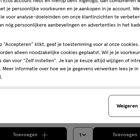
jn Etos account hebt en hierop bent ingelogd, dan combineren w
gen
toevoegen
50%
t je persoonlijke voorkeuren en je aankopen in je account. W
aan
korting
ie voor analyse-doeleinden om onze klantinzichten te verbeter
ijst
verlanglijst
an nóg persoonlijkere aanbevelingen en advertenties in het kade
 “Accepteren” klikt, geef je toestemming voor al onze cookies. 
rden alleen noodzakelijke cookies geplaatst. Wil je je voorkeur
s dan voor “Zelf instellen”. Je kan je keuze altijd wijzigen of int
. Meer informatie over hoe we je gegevens verwerken lees je in
d
.
van € 9.99 voor € 4.99
4
.
99
9
.
99
150 stuks
ls
Davitamon Vitamine D3 20 M
Weigeren
Vitamine D Aquosum 25 ML
Voordeelverpakking Smelttabl
stuks
Toevoegen
Toevoegen
1
verhoog aantal met één
,
Limiet bereikt.
Je kan m
verh