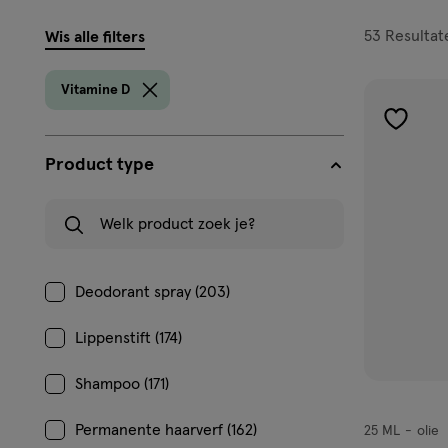
filters
53
Resultat
Wis alle filters
prod
Vitamine D
toevoe
aan
Product type
verlangl
Welk product zoek je?
Deodorant spray (203)
Lippenstift (174)
Shampoo (171)
Permanente haarverf (162)
25 ML
olie
olie