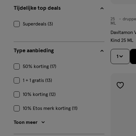
Tijdelijke top deals
25
druppe
druppels
ML
Superdeals (3)
Davitamon V
Kind 25 ML
Type aanbieding
1
50% korting (17)
1 + 1 gratis (13)
toevoe
10% korting (12)
aan
verlangl
10% Etos merk korting (11)
Toon meer