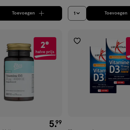
Toevoegen
Toevoegen
1
verhoog aantal met één
,
Limiet bereikt.
Je kan m
verh
e
2
gen
toevoegen
aan
halve prijs
ijst
verlanglijst
€ 5.99
5
.
99