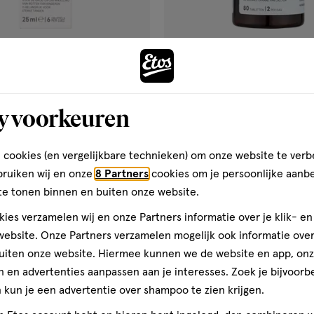
€ 3.99
3
.
99
80
tablet
tablet
ls
y voorkeuren
stuks
itamine D Druppels 25 ML
Etos Vitamine D3 Calcium Tab
stuks
 cookies (en vergelijkbare technieken) om onze website te verb
bruiken wij en onze
8 Partners
cookies om je persoonlijke aanb
Toevoegen
Toevoegen
2
verhoog aantal met één
,
Limiet bereikt.
Je kan m
verh
te tonen binnen en buiten onze website.
ies verzamelen wij en onze Partners informatie over je klik- e
ebsite. Onze Partners verzamelen mogelijk ook informatie over 
Gratis
bezorging vanaf €35
Gratis
retour binnen 30 dag
uiten onze website. Hiermee kunnen we de website en app, on
 en advertenties aanpassen aan je interesses. Zoek je bijvoorb
kun je een advertentie over shampoo te zien krijgen.
SUPER
DEAL