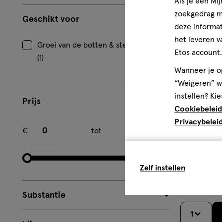
Als je een Mi
toevoe
zoekgedrag me
aan
Geschikt voor
deze informat
verlangl
het leveren v
Groei van de botten & sterke tanden
Etos account.
(1)
Wanneer je op
“Weigeren” wo
instellen? Kie
Prijs
Cookiebeleid
Minimum bedrag
Maximum bedrag
Privacybelei
€
tot
€
25
druppe
druppels
ML
Zelf instellen
Davitamon 
Substantie
1