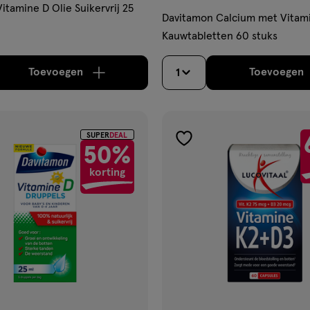
itamine D Olie Suikervrij 25
Davitamon Calcium met Vitam
Kauwtabletten 60 stuks
Toevoegen
Toevoegen
1
verhoog aantal met één
,
Limiet bereikt.
Je kan m
verh
SUPER
DEAL
gen
toevoegen
50%
aan
korting
ijst
verlanglijst