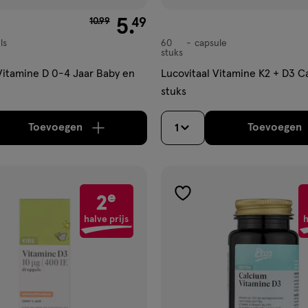
van € 10.99 voor € 5.49
5
.
49
10
.
99
ls
60
capsule
capsule
stuks
itamine D 0-4 Jaar Baby en
Lucovitaal Vitamine K2 + D3 C
stuks
Toevoegen
Toevoegen
1
verhoog aantal met één
,
Limiet bereikt.
Je kan m
verh
e
2
gen
toevoegen
aan
halve prijs
h
ijst
verlanglijst