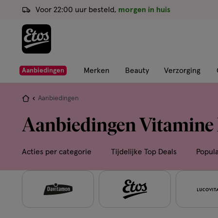
ga
Voor 22:00 uur besteld,
morgen in huis
naar
de
hoofd
content
ga
Merken
Beauty
Verzorging
Aanbiedingen
naar
de
Je
Aanbiedingen
zoekbalk
bent
Aanbiedingen Vitamine
ga
hier:
naar
de
Acties per categorie
Tijdelijke Top Deals
Popul
footer