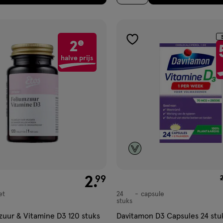
e
2
gen
toevoegen
aan
halve prijs
ijst
verlanglijst
€ 2.99
2
.
v
99
et
24
capsule
capsule
stuks
zuur & Vitamine D3 120 stuks
Davitamon D3 Capsules 24 stu