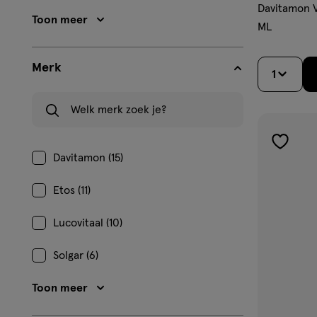
Davitamon V
Toon meer
ML
Merk
1
Welk merk zoek je?
toevoe
Davitamon (15)
aan
verlangl
Etos (11)
Lucovitaal (10)
Solgar (6)
Toon meer