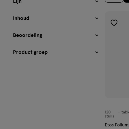
Lijn
Inhoud
toevoe
aan
Beoordeling
verlangl
Product groep
120
tabl
tablet
stuks
Etos Folium