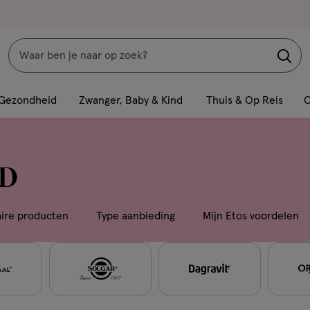
Zoeken
Interactie
met
Gezondheid
Zwanger, Baby & Kind
Thuis & Op Reis
C
dit
veld
opent
 D
een
volledig
venster
aire producten
Type aanbieding
Mijn Etos voordelen
met
geavanceerde
zoekopties