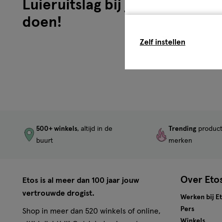
Luieruitslag bij je baby? Dit k
doen!
Zelf instellen
500+ winkels
, altijd in de
Trending
produc
buurt
merken
Over Eto
Etos is al meer dan 100 jaar jouw
vertrouwde drogist.
Werken bij E
Pers
Shop in meer dan 520 winkels of online,
Winkels