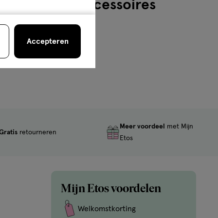
, merken en accessoires
Accepteren
Meer voordeel
met Mijn
Gratis
retourneren
Etos
Mijn Etos voordelen
Welkomstkorting