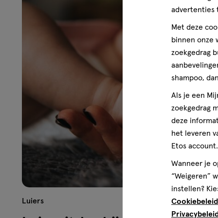
advertenties 
Met deze cook
binnen onze w
zoekgedrag b
aanbevelingen
shampoo, dan 
Als je een Mi
zoekgedrag me
deze informat
het leveren v
Etos account.
Wanneer je op
“Weigeren” wo
instellen? Kie
Luiers
Cookiebeleid
Privacybelei