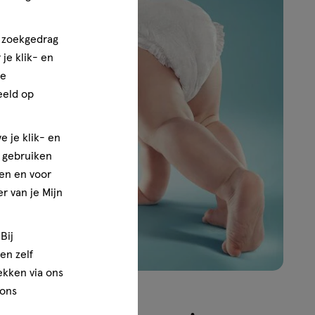
n zoekgedrag
je klik- en
ze
eeld op
e je klik- en
e gebruiken
en en voor
r van je Mijn
Bij
en zelf
rekken via ons
 ons