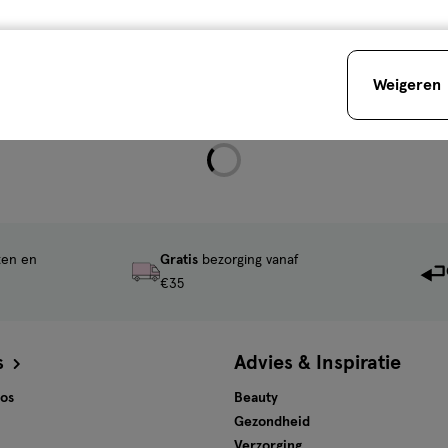
an je eraan
Luiers: soorten
Weigeren
ten en
Gratis
bezorging vanaf
€35
s
Advies & Inspiratie
tos
Beauty
Gezondheid
Verzorging