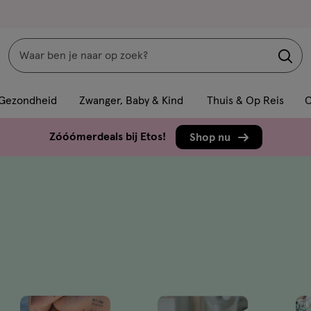
Zoeken
Interactie
met
Gezondheid
Zwanger, Baby & Kind
Thuis & Op Reis
C
dit
veld
Zóóómerdeals bij Etos!
Shop nu
opent
een
volledig
venster
met
geavanceerde
zoekopties