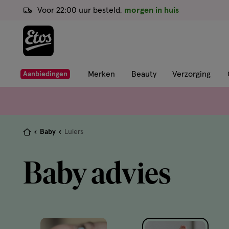
ga
Voor 22:00 uur besteld,
morgen in huis
naar
de
hoofd
content
ga
Merken
Beauty
Verzorging
Aanbiedingen
naar
de
zoekbalk
ga
Je
Baby
Luiers
naar
bent
de
hier:
Baby advies
footer