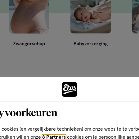
Zwangerschap
Babyverzorging
rs. Gelukkig zijn er ook op dit gebied weer genoeg
ullie? Wij helpen je graag een handje bij Etos. Vind
y voorkeuren
als hydrofiele, flanellen en wegwerpluiers. Zo kunnen
 cookies (en vergelijkbare technieken) om onze website te verb
bruiken wij en onze
8 Partners
cookies om je persoonlijke aanb