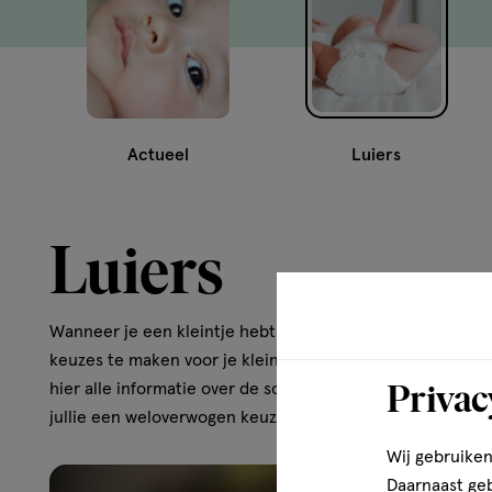
Actueel
Luiers
Luiers
Wanneer je een kleintje hebt kun je er niet omheen: luie
keuzes te maken voor je kleintje. Voor welke luiers gaan j
Privac
hier alle informatie over de soorten luiers die er zijn, zo
jullie een weloverwogen keuze maken.
Wij gebruiken
Daarnaast ge