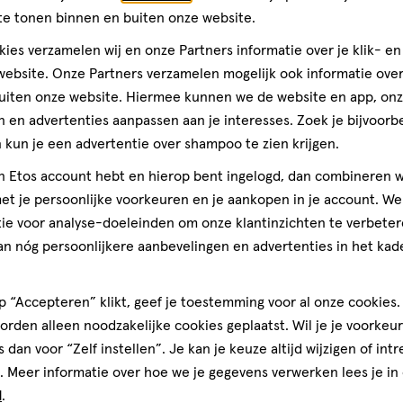
te tonen binnen en buiten onze website.
ies verzamelen wij en onze Partners informatie over je klik- e
ebsite. Onze Partners verzamelen mogelijk ook informatie over 
uiten onze website. Hiermee kunnen we de website en app, on
 en advertenties aanpassen aan je interesses. Zoek je bijvoorb
kun je een advertentie over shampoo te zien krijgen.
jn Etos account hebt en hierop bent ingelogd, dan combineren w
t je persoonlijke voorkeuren en je aankopen in je account. W
ie voor analyse-doeleinden om onze klantinzichten te verbeter
an nóg persoonlijkere aanbevelingen en advertenties in het kade
 “Accepteren” klikt, geef je toestemming voor al onze cookies. 
rden alleen noodzakelijke cookies geplaatst. Wil je je voorkeur
s dan voor “Zelf instellen”. Je kan je keuze altijd wijzigen of int
Luiers
. Meer informatie over hoe we je gegevens verwerken lees je in
d
.