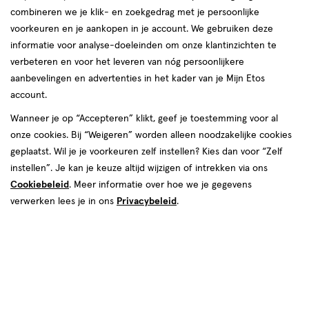
combineren we je klik- en zoekgedrag met je persoonlijke
voorkeuren en je aankopen in je account. We gebruiken deze
producten
informatie voor analyse-doeleinden om onze klantinzichten te
toevoegen
toevoegen
verbeteren en voor het leveren van nóg persoonlijkere
aan
aan
aanbevelingen en advertenties in het kader van je Mijn Etos
verlanglijst
verlanglijst
account.
Wanneer je op “Accepteren” klikt, geef je toestemming voor al
onze cookies. Bij “Weigeren” worden alleen noodzakelijke cookies
geplaatst. Wil je je voorkeuren zelf instellen? Kies dan voor “Zelf
instellen”. Je kan je keuze altijd wijzigen of intrekken via ons
Cookiebeleid
. Meer informatie over hoe we je gegevens
€ 19.99
19
.
€ 3.75
3
.
99
75
1 stuk
20 stuks
verwerken lees je in ons
Privacybeleid
.
4711 Eau De Cologne 100 ML
4711 Colognette
Reinigingsdoekjes 20 stuks
Toevoegen
Toevoegen
1
1
verhoog aantal met één
,
Bijna uitverkocht!
verhoog aanta
Er zi