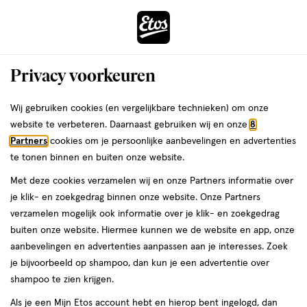
ga
Voor 22:00 uur besteld,
morgen in huis
naar
de
Menu
hoofd
Zoeken
Privacy voorkeuren
content
›
›
ga
Interactie
naar
Wij gebruiken cookies (en vergelijkbare technieken) om onze
Je
Assortiment
met
de
website te verbeteren. Daarnaast gebruiken wij en onze
8
bent
4711 Assortiment
dit
zoekbalk
Partners
cookies om je persoonlijke aanbevelingen en advertenties
ers
Weleda
hier:
veld
ga
te tonen binnen en buiten onze website.
opent
naar
Met deze cookies verzamelen wij en onze Partners informatie over
een
de
je klik- en zoekgedrag binnen onze website. Onze Partners
volledig
footer
verzamelen mogelijk ook informatie over je klik- en zoekgedrag
venster
buiten onze website. Hiermee kunnen we de website en app, onze
met
aanbevelingen en advertenties aanpassen aan je interesses. Zoek
Filteren
(3)
Sorteer
1
geavanceerde
je bijvoorbeeld op shampoo, dan kun je een advertentie over
zoekopties
shampoo te zien krijgen.
4711
Als je een Mijn Etos account hebt en hierop bent ingelogd, dan