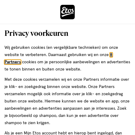
ga
Voor 22:00 uur besteld,
morgen in huis
naar
de
Menu
hoofd
Zoeken
Privacy voorkeuren
content
›
›
ga
Interactie
naar
Wij gebruiken cookies (en vergelijkbare technieken) om onze
Je
Assortiment
met
de
website te verbeteren. Daarnaast gebruiken wij en onze
8
bent
Excedrin Assortiment
dit
zoekbalk
Partners
cookies om je persoonlijke aanbevelingen en advertenties
ers
Weleda
hier:
veld
ga
te tonen binnen en buiten onze website.
opent
naar
Met deze cookies verzamelen wij en onze Partners informatie over
een
de
je klik- en zoekgedrag binnen onze website. Onze Partners
volledig
footer
verzamelen mogelijk ook informatie over je klik- en zoekgedrag
venster
buiten onze website. Hiermee kunnen we de website en app, onze
met
aanbevelingen en advertenties aanpassen aan je interesses. Zoek
Filteren
(2)
Sorteer
1
geavanceerde
je bijvoorbeeld op shampoo, dan kun je een advertentie over
zoekopties
shampoo te zien krijgen.
Excedrin
Als je een Mijn Etos account hebt en hierop bent ingelogd, dan