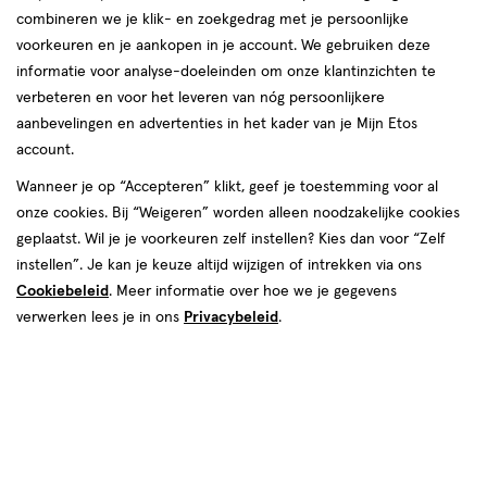
combineren we je klik- en zoekgedrag met je persoonlijke
voorkeuren en je aankopen in je account. We gebruiken deze
producten
informatie voor analyse-doeleinden om onze klantinzichten te
toevoegen
toevoegen
verbeteren en voor het leveren van nóg persoonlijkere
aan
aan
aanbevelingen en advertenties in het kader van je Mijn Etos
verlanglijst
verlanglijst
account.
Wanneer je op “Accepteren” klikt, geef je toestemming voor al
onze cookies. Bij “Weigeren” worden alleen noodzakelijke cookies
geplaatst. Wil je je voorkeuren zelf instellen? Kies dan voor “Zelf
instellen”. Je kan je keuze altijd wijzigen of intrekken via ons
Cookiebeleid
. Meer informatie over hoe we je gegevens
€ 11.99
11
.
€ 6.99
6
.
99
99
geneesmiddel
20
tablet
geneesmiddel
10
tablet
verwerken lees je in ons
Privacybeleid
.
geneesmiddel,
geneesmiddel,
stuks
stuks
tablet
tablet
Excedrin Migraine Tabletten 20
Excedrin Migraine Tabletten 10
stuks
stuks
Toevoegen
Toevoegen
1
1
verhoog aantal met één
,
Limiet bereikt.
verhoog aanta
Je kan m