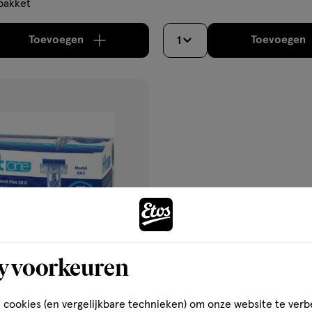
pakket
Toevoegen
Toevoegen
1
verhoog aantal met één
,
Bijna uitverkocht!
Er zi
verh
gen
ijst
y voorkeuren
€ 15.95
15
.
95
 cookies (en vergelijkbare technieken) om onze website te verb