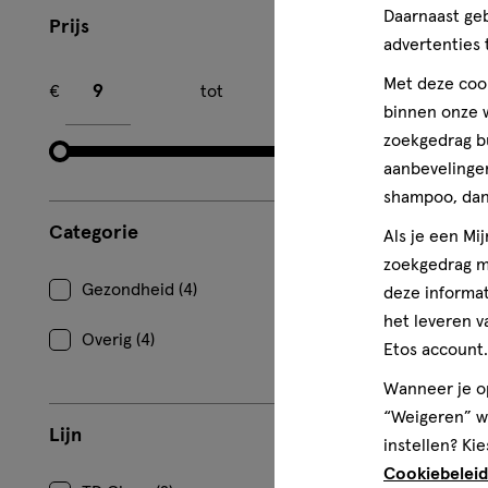
Daarnaast ge
100 stuks
Prijs
advertenties 
HT One Veil
Minimum bedrag
Maximum bedrag
stuks
Met deze cook
€
tot
€
binnen onze w
1
zoekgedrag b
aanbevelingen
shampoo, dan 
Categorie
Als je een Mi
zoekgedrag me
Gezondheid (4)
deze informat
het leveren v
Overig (4)
Etos account.
Wanneer je op
“Weigeren” wo
Lijn
instellen? Kie
Cookiebeleid