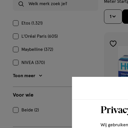
Meter Start
1
Etos (1.321)
L'Oréal Paris (605)
toevoe
Maybelline (372)
aan
verlangl
NIVEA (370)
Toon meer
Voor wie
Privac
Beide (2)
Wij gebruiken