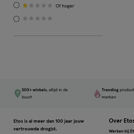
op
Of hoger
Filteren
Beoordeling:
op
2
Filteren
Beoordeling:
op
1
Beoordeling:
0
500+ winkels
, altijd in de
Trending
produc
buurt
merken
Over Eto
Etos is al meer dan 100 jaar jouw
vertrouwde drogist.
Werken bij E