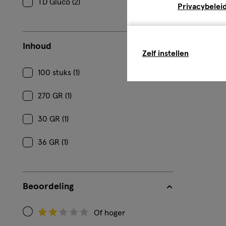
TD Gluco (2)
Privacybelei
Inhoud
Zelf instellen
100 stuks (1)
270 GR (1)
30 GR (1)
36 GR (1)
Beoordeling
Of hoger
Filteren