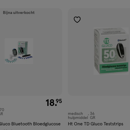
ucten
Bijna uitverkocht
gen
toevoegen
aan
ijst
verlanglijst
€ 18.95
18
.
95
70
medisch
36
GR
medisch
hulpmiddel
GR
hulpmiddel,
Gluco Bluetooth Bloedglucose
Ht One TD Gluco Teststrips