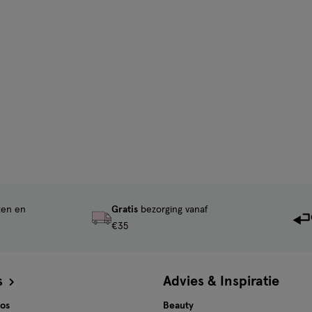
ten en
Gratis
bezorging vanaf
€35
s
Advies & Inspiratie
tos
Beauty