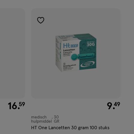
toevoegen
aan
verlanglijst
€ 16.59
16
.
€ 9.49
9
.
59
49
medisch
30
medisch
hulpmiddel
GR
hulpmiddel,
HT One Lancetten 30 gram 100 stuks