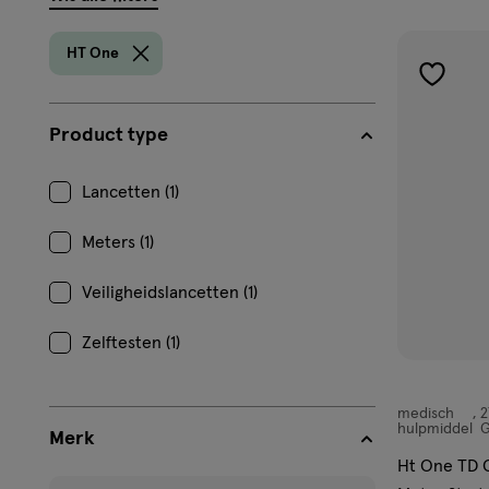
filters
prod
HT One
toevoe
aan
Product type
verlangl
Lancetten (1)
Meters (1)
Veiligheidslancetten (1)
Zelftesten (1)
medisch
2
medisch
hulpmiddel
Merk
hulpmiddel,
Ht One TD 
Welk merk zoek je?