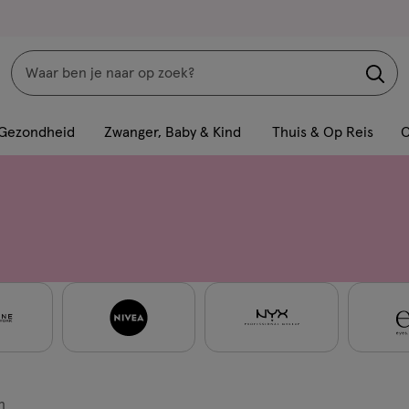
Zoeken
Interactie
met
Gezondheid
Zwanger, Baby & Kind
Thuis & Op Reis
C
dit
veld
opent
een
volledig
venster
met
geavanceerde
zoekopties
n