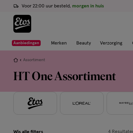
ga
Voor 22:00 uur besteld,
morgen in huis
naar
de
hoofd
content
ga
Merken
Beauty
Verzorging
Aanbiedingen
naar
de
Je
Assortiment
zoekbalk
bent
HT One Assortiment
ga
hier:
naar
de
footer
4
Resultate
Wis alle filters