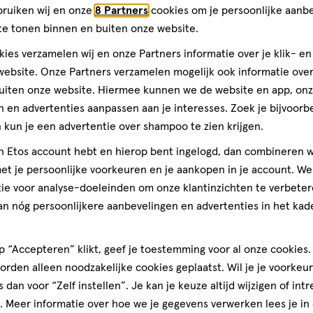
bruiken wij en onze
8 Partners
cookies om je persoonlijke aanb
te tonen binnen en buiten onze website.
igheidslancet Flex 28 G 100
ies verzamelen wij en onze Partners informatie over je klik- e
ebsite. Onze Partners verzamelen mogelijk ook informatie over 
Toevoegen
uiten onze website. Hiermee kunnen we de website en app, on
verhoog aantal met één
,
Bijna uitverkocht!
Er zi
 en advertenties aanpassen aan je interesses. Zoek je bijvoorb
kun je een advertentie over shampoo te zien krijgen.
Gratis
bezorging vanaf €35
Gratis
retour binnen 30 dag
jn Etos account hebt en hierop bent ingelogd, dan combineren w
t je persoonlijke voorkeuren en je aankopen in je account. W
ie voor analyse-doeleinden om onze klantinzichten te verbeter
4
an nóg persoonlijkere aanbevelingen en advertenties in het kade
 “Accepteren” klikt, geef je toestemming voor al onze cookies. 
rden alleen noodzakelijke cookies geplaatst. Wil je je voorkeur
s dan voor “Zelf instellen”. Je kan je keuze altijd wijzigen of int
. Meer informatie over hoe we je gegevens verwerken lees je in