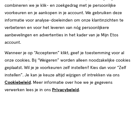
combineren we je klik- en zoekgedrag met je persoonlijke
voorkeuren en je aankopen in je account. We gebruiken deze
producten
informatie voor analyse-doeleinden om onze klantinzichten te
1+1
1+1
toevoegen
toevoegen
verbeteren en voor het leveren van nóg persoonlijkere
gratis
gratis
aan
aan
aanbevelingen en advertenties in het kader van je Mijn Etos
verlanglijst
verlanglijst
account.
Wanneer je op “Accepteren” klikt, geef je toestemming voor al
onze cookies. Bij “Weigeren” worden alleen noodzakelijke cookies
geplaatst. Wil je je voorkeuren zelf instellen? Kies dan voor “Zelf
instellen”. Je kan je keuze altijd wijzigen of intrekken via ons
Cookiebeleid
. Meer informatie over hoe we je gegevens
€ 16.99
16
.
€ 16.99
16
.
99
99
1 stuk
1 stuk
verwerken lees je in ons
Privacybeleid
.
L'Oréal Paris Préférence
L'Oréal Paris Préférence
Haarverf 3.161 Les Vivids
Haarverf 5.664 Cherry Red
Magnetic Plum
Toevoegen
2
Stuur
bericht
verhoog aantal met één
,
Limiet bereikt.
Je kan m