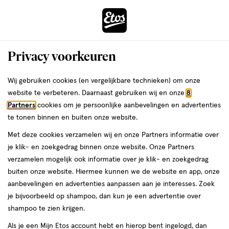
ga
Voor 22:00 uur besteld,
morgen in huis
naar
de
Menu
hoofd
Zoeken
Privacy voorkeuren
content
›
›
ga
Interactie
naar
Wij gebruiken cookies (en vergelijkbare technieken) om onze
Je
Assortiment
met
de
website te verbeteren. Daarnaast gebruiken wij en onze
8
bent
Preference Assortiment
dit
zoekbalk
Partners
cookies om je persoonlijke aanbevelingen en advertenties
ers
Weleda
hier:
veld
ga
te tonen binnen en buiten onze website.
opent
naar
Met deze cookies verzamelen wij en onze Partners informatie over
een
de
je klik- en zoekgedrag binnen onze website. Onze Partners
volledig
footer
verzamelen mogelijk ook informatie over je klik- en zoekgedrag
venster
buiten onze website. Hiermee kunnen we de website en app, onze
met
aanbevelingen en advertenties aanpassen aan je interesses. Zoek
Filteren
(2)
Sorteer
1
geavanceerde
je bijvoorbeeld op shampoo, dan kun je een advertentie over
zoekopties
shampoo te zien krijgen.
Preference
Als je een Mijn Etos account hebt en hierop bent ingelogd, dan