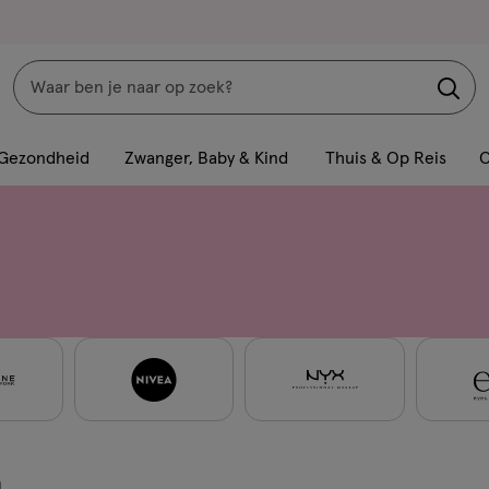
Zoeken
Interactie
met
Gezondheid
Zwanger, Baby & Kind
Thuis & Op Reis
C
dit
veld
opent
een
volledig
venster
met
geavanceerde
zoekopties
n