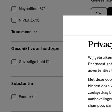
Geneesmidd
Maybelline (372)
1
NIVEA (370)
Toon meer
Privac
Geschikt voor huidtype
Wij gebruiken
Gevoelige huid (1)
Daarnaast ge
advertenties 
Met deze cook
Substantie
binnen onze w
zoekgedrag b
Poeder (1)
aanbevelingen
shampoo, dan 