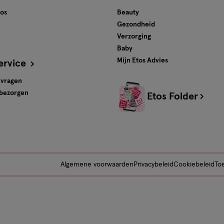
tos
Beauty
Gezondheid
Verzorging
Baby
Mijn Etos Advies
ervice
 vragen
 bezorgen
Etos Folder
Algemene voorwaarden
Privacybeleid
Cookiebeleid
Toe