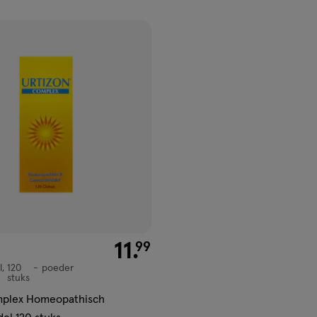
ucten
gen
ijst
€ 11.99
11
.
99
l
120
poeder
,
stuks
mplex Homeopathisch