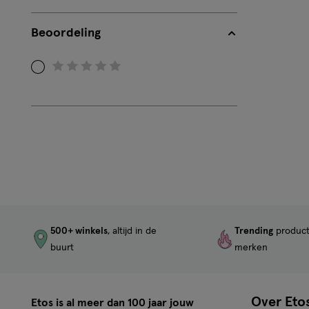
Beoordeling
Filteren
op
Beoordeling:
0
500+ winkels
, altijd in de
Trending
produc
buurt
merken
Over Eto
Etos is al meer dan 100 jaar jouw