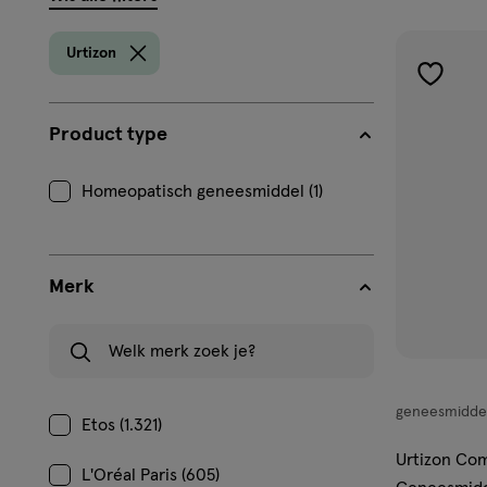
filters
prod
Urtizon
toevoe
aan
Product type
verlangl
Homeopatisch geneesmiddel (1)
Merk
Welk merk zoek je?
geneesmidde
geneesmiddel
Etos (1.321)
poeder
Urtizon Co
L'Oréal Paris (605)