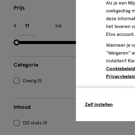
Als je een Mi
Prijs
zoekgedrag me
deze informat
Minimum bedrag
Maximum bedrag
€
tot
€
het leveren v
Etos account.
Wanneer je op
“Weigeren” wo
instellen? Kie
Categorie
Cookiebeleid
Privacybelei
Overig (1)
Zelf instellen
Inhoud
120 stuks (1)