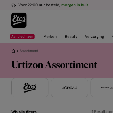
ga
Voor 22:00 uur besteld,
morgen in huis
naar
de
hoofd
content
ga
Merken
Beauty
Verzorging
Aanbiedingen
naar
de
Je
Assortiment
zoekbalk
bent
Urtizon Assortiment
ga
hier:
naar
de
footer
1
Resultate
Wis alle filters