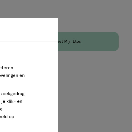
aximaal 3 items bestellen van dit type product.
en
Korting
op Etos Merk met Mijn Etos
1
van
1
eteren.
evelingen en
n zoekgedrag
je klik- en
ze
eeld op