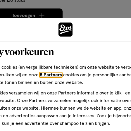
el 120 stuks
Toevoegen
verhoog aantal met één
,
Limiet bereikt.
Je kan m
Gratis
bezorging vanaf €35
Gratis
retour binnen 30 dag
y voorkeuren
 cookies (en vergelijkbare technieken) om onze website te verb
bruiken wij en onze
8 Partners
cookies om je persoonlijke aanb
te tonen binnen en buiten onze website.
ies verzamelen wij en onze Partners informatie over je klik- e
ebsite. Onze Partners verzamelen mogelijk ook informatie over 
uiten onze website. Hiermee kunnen we de website en app, on
 en advertenties aanpassen aan je interesses. Zoek je bijvoorb
kun je een advertentie over shampoo te zien krijgen.