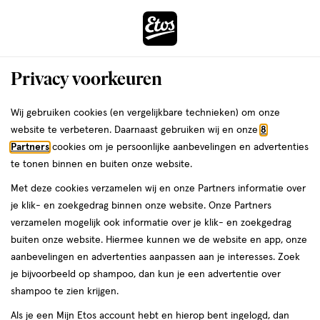
ga
Voor 22:00 uur besteld,
morgen in huis
naar
de
Menu
hoofd
Zoeken
Privacy voorkeuren
content
›
›
ga
Interactie
naar
Wij gebruiken cookies (en vergelijkbare technieken) om onze
Je
Zwanger, Baby & Kind
Babyverzorging
met
de
website te verbeteren. Daarnaast gebruiken wij en onze
8
bent
Drs Leenarts
dit
zoekbalk
Partners
cookies om je persoonlijke aanbevelingen en advertenties
ers
Weleda
hier:
veld
ga
te tonen binnen en buiten onze website.
Babyverzorging
opent
naar
Met deze cookies verzamelen wij en onze Partners informatie over
een
de
je klik- en zoekgedrag binnen onze website. Onze Partners
Baby huidverzorging
Baby bad- en doucheverzorging
Baby haa
volledig
footer
verzamelen mogelijk ook informatie over je klik- en zoekgedrag
venster
buiten onze website. Hiermee kunnen we de website en app, onze
met
aanbevelingen en advertenties aanpassen aan je interesses. Zoek
geavanceerde
je bijvoorbeeld op shampoo, dan kun je een advertentie over
zoekopties
shampoo te zien krijgen.
Filteren
(3)
Sorteer
1
Als je een Mijn Etos account hebt en hierop bent ingelogd, dan