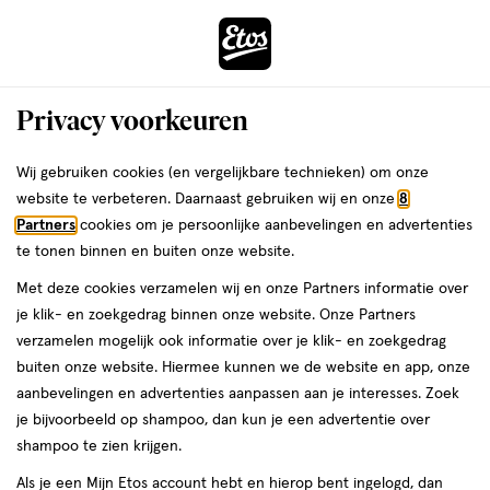
ga
Voor 22:00 uur besteld, maandag in huis
naar
de
Menu
hoofd
Zoeken
Privacy voorkeuren
content
›
›
ga
Interactie
naar
Wij gebruiken cookies (en vergelijkbare technieken) om onze
mooi om te geven
Ontdek ons assortiment
met
de
website te verbeteren. Daarnaast gebruiken wij en onze
8
dit
zoekbalk
Partners
cookies om je persoonlijke aanbevelingen en advertenties
ers
Weleda
Je
Advies
Cadeau tips
Cadeau tips voor mannen
veld
ga
te tonen binnen en buiten onze website.
bent
opent
naar
cadeau
advies & inspiratie
hier:
Met deze cookies verzamelen wij en onze Partners informatie over
een
de
Een leuk cadeau voor
je klik- en zoekgedrag binnen onze website. Onze Partners
volledig
footer
verzamelen mogelijk ook informatie over je klik- en zoekgedrag
venster
een man
buiten onze website. Hiermee kunnen we de website en app, onze
met
aanbevelingen en advertenties aanpassen aan je interesses. Zoek
geavanceerde
je bijvoorbeeld op shampoo, dan kun je een advertentie over
zoekopties
Etos
5 min
05 november 2025
shampoo te zien krijgen.
Als je een Mijn Etos account hebt en hierop bent ingelogd, dan