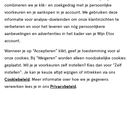
combineren we je klik- en zoekgedrag met je persoonlijke
voorkeuren en je aankopen in je account. We gebruiken deze
informatie voor analyse-doeleinden om onze klantinzichten te
verbeteren en voor het leveren van nóg persoonlijkere
aanbevelingen en advertenties in het kader van je Mijn Etos
account.
Wanneer je op “Accepteren” klikt, geef je toestemming voor al
onze cookies. Bij “Weigeren” worden alleen noodzakelijke cookies
geplaatst. Wil je je voorkeuren zelf instellen? Kies dan voor “Zelf
instellen”. Je kan je keuze altijd wijzigen of intrekken via ons
Cookiebeleid
. Meer informatie over hoe we je gegevens
verwerken lees je in ons
Privacybeleid
.
Een cadeau voor een man uitkiezen kan soms best lastig zijn. Waar
wordt hij nou écht blij van? Of je nu een verjaardag viert, een
bedankje wilt geven of gewoon zomaar iets leuks zoekt: je wilt hem
verrassen met iets dat echt bij hem past. Van
verzorgingsproducten tot sportieve cadeaus – er zijn eindeloos
veel mogelijkheden. In dit artikel vind je inspirerende cadeau-
ideeën voor elke man!