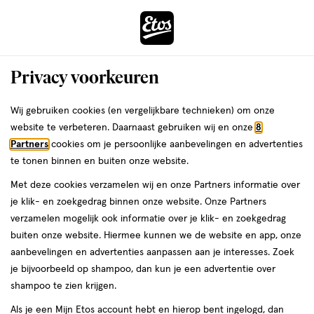
ga
Voor 22:00 uur besteld,
morgen in huis
naar
de
Menu
hoofd
Zoeken
Privacy voorkeuren
content
›
›
ga
Interactie
naar
Wij gebruiken cookies (en vergelijkbare technieken) om onze
Zóóómerdeals bij Etos!
Shop nu
met
de
website te verbeteren. Daarnaast gebruiken wij en onze
8
dit
zoekbalk
Partners
cookies om je persoonlijke aanbevelingen en advertenties
ers
Weleda
Je
Babygezondheid
veld
ga
te tonen binnen en buiten onze website.
bent
Groeipijn bij je kind
opent
naar
hier:
Met deze cookies verzamelen wij en onze Partners informatie over
een
de
je klik- en zoekgedrag binnen onze website. Onze Partners
volledig
footer
verzamelen mogelijk ook informatie over je klik- en zoekgedrag
venster
buiten onze website. Hiermee kunnen we de website en app, onze
met
Etos
aanbevelingen en advertenties aanpassen aan je interesses. Zoek
geavanceerde
Laatste update
12 juni 2025
je bijvoorbeeld op shampoo, dan kun je een advertentie over
zoekopties
shampoo te zien krijgen.
Groeipijn bij kinderen kan erg vervelend zijn. Als
Als je een Mijn Etos account hebt en hierop bent ingelogd, dan
je kind ook ’s nachts pijn heeft, kan dit de