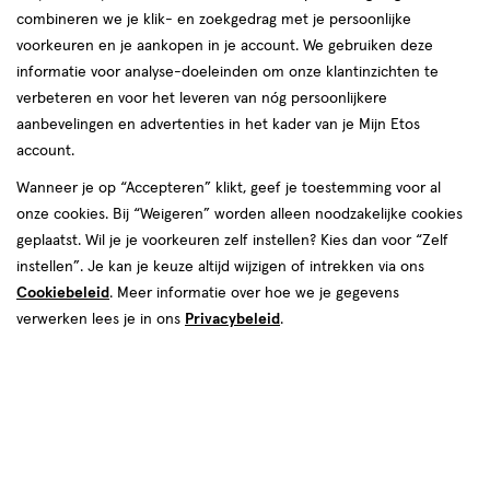
combineren we je klik- en zoekgedrag met je persoonlijke
nachtrust van je kind verstoren. Maar is er ook
voorkeuren en je aankopen in je account. We gebruiken deze
iets aan te doen? We vertellen je alles over
informatie voor analyse-doeleinden om onze klantinzichten te
groeipijn bij kinderen en geven je tips om de
verbeteren en voor het leveren van nóg persoonlijkere
pijn te verlichten.
aanbevelingen en advertenties in het kader van je Mijn Etos
account.
Wanneer je op “Accepteren” klikt, geef je toestemming voor al
onze cookies. Bij “Weigeren” worden alleen noodzakelijke cookies
geplaatst. Wil je je voorkeuren zelf instellen? Kies dan voor “Zelf
instellen”. Je kan je keuze altijd wijzigen of intrekken via ons
Cookiebeleid
. Meer informatie over hoe we je gegevens
verwerken lees je in ons
Privacybeleid
.