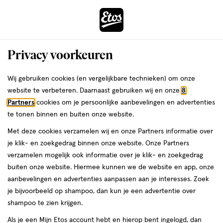
ga
Voor 22:00 uur besteld,
morgen in huis
naar
de
Menu
hoofd
Zoeken
Privacy voorkeuren
content
›
›
ga
Interactie
naar
Wij gebruiken cookies (en vergelijkbare technieken) om onze
Je
...
Dermacare
Vichy
Vichy Gezichtsverzorging
Oogcrème
met
de
website te verbeteren. Daarnaast gebruiken wij en onze
8
bent
Oogcrème
dit
zoekbalk
Partners
cookies om je persoonlijke aanbevelingen en advertenties
ers
Weleda
hier:
veld
ga
te tonen binnen en buiten onze website.
opent
naar
Met deze cookies verzamelen wij en onze Partners informatie over
een
de
je klik- en zoekgedrag binnen onze website. Onze Partners
Filteren
(5)
Sorteer
volledig
footer
verzamelen mogelijk ook informatie over je klik- en zoekgedrag
venster
buiten onze website. Hiermee kunnen we de website en app, onze
met
aanbevelingen en advertenties aanpassen aan je interesses. Zoek
geavanceerde
producten
Bijna uitverkocht
je bijvoorbeeld op shampoo, dan kun je een advertentie over
zoekopties
shampoo te zien krijgen.
toevoegen
toevoegen
aan
aan
Als je een Mijn Etos account hebt en hierop bent ingelogd, dan