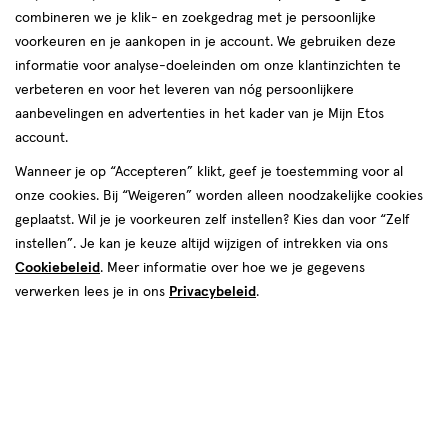
verlanglijst
verlanglijst
combineren we je klik- en zoekgedrag met je persoonlijke
voorkeuren en je aankopen in je account. We gebruiken deze
informatie voor analyse-doeleinden om onze klantinzichten te
verbeteren en voor het leveren van nóg persoonlijkere
aanbevelingen en advertenties in het kader van je Mijn Etos
account.
€ 32.95
32
.
€ 22.95
22
.
95
95
15
pomp
Wanneer je op “Accepteren” klikt, geef je toestemming voor al
pomp
15
crème
ML
crème
ML
onze cookies. Bij “Weigeren” worden alleen noodzakelijke cookies
Vichy Liftactiv Oogcrème 15 ML
Vichy Minéral 89 Oogcrème 15
geplaatst. Wil je je voorkeuren zelf instellen? Kies dan voor “Zelf
ML
instellen”. Je kan je keuze altijd wijzigen of intrekken via ons
Toevoegen
Toevoegen
1
1
Cookiebeleid
. Meer informatie over hoe we je gegevens
verhoog aantal met één
,
Limiet bereikt.
verhoog aanta
Je kan m
verwerken lees je in ons
Privacybeleid
.
Bijna uitverkocht
Bijna uitverkocht
toevoegen
toevoegen
aan
aan
verlanglijst
verlanglijst