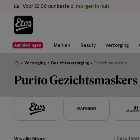
ga
Voor 22:00 uur besteld,
morgen in huis
naar
de
hoofd
content
ga
Merken
Beauty
Verzorging
Aanbiedingen
naar
de
Je
Verzorging
Gezichtsverzorging
Gezichtsmaskers
zoekbalk
bent
Purito Gezichtsmaskers
ga
hier:
naar
de
footer
1
Resultate
Wis alle filters