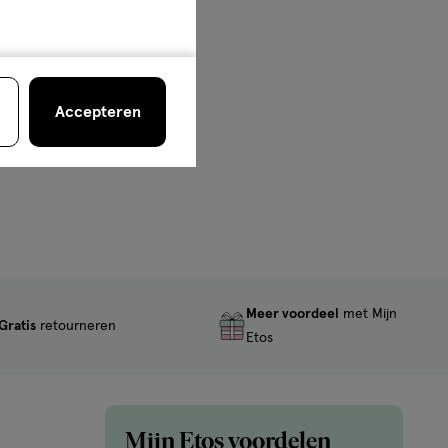
Accepteren
Meer voordeel
met Mijn
Gratis
retourneren
Etos
Mijn Etos voordelen