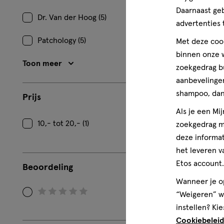
Daarnaast ge
Dr. Van der Hoog (5)
1
advertenties 
Patchology (5)
Met deze cook
binnen onze w
Toon meer
zoekgedrag b
aanbevelingen
shampoo, dan 
Prijs
Als je een Mi
10,- tot 20,- (1)
zoekgedrag me
deze informat
het leveren v
Etos account.
Beoordeling
Wanneer je op
“Weigeren” wo
Filteren
instellen? Kie
op
Cookiebeleid