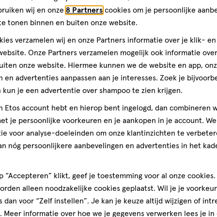
bruiken wij en onze
8 Partners
cookies om je persoonlijke aanb
Toevoegen
verhoog aantal met één
,
Bijna uitverkocht!
Er zi
te tonen binnen en buiten onze website.
ies verzamelen wij en onze Partners informatie over je klik- e
ebsite. Onze Partners verzamelen mogelijk ook informatie over 
Gratis
bezorging vanaf €35
Gratis
retour binnen 30 dag
uiten onze website. Hiermee kunnen we de website en app, on
 en advertenties aanpassen aan je interesses. Zoek je bijvoorb
kun je een advertentie over shampoo te zien krijgen.
jn Etos account hebt en hierop bent ingelogd, dan combineren w
t je persoonlijke voorkeuren en je aankopen in je account. W
ie voor analyse-doeleinden om onze klantinzichten te verbeter
an nóg persoonlijkere aanbevelingen en advertenties in het kade
 “Accepteren” klikt, geef je toestemming voor al onze cookies. 
rden alleen noodzakelijke cookies geplaatst. Wil je je voorkeur
s dan voor “Zelf instellen”. Je kan je keuze altijd wijzigen of int
. Meer informatie over hoe we je gegevens verwerken lees je in