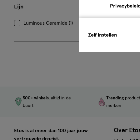
Beoordeling:
Privacybelei
Lijn
0
Luminous Ceramide (1)
Zelf instellen
500+ winkels
, altijd in de
Trending
produc
buurt
merken
Over Eto
Etos is al meer dan 100 jaar jouw
vertrouwde drogist.