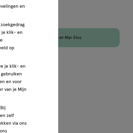
evelingen en
jn nog maar 19 producten op voorraad.
n zoekgedrag
je klik- en
en
Korting
op Etos Merk met Mijn Etos
ze
eeld op
1
van
1
e je klik- en
e gebruiken
en en voor
r van je Mijn
Bij
en zelf
rekken via ons
 ons