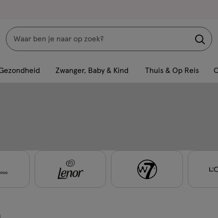
Zoeken
Interactie
met
Gezondheid
Zwanger, Baby & Kind
Thuis & Op Reis
C
dit
veld
opent
een
volledig
venster
met
geavanceerde
zoekopties
n