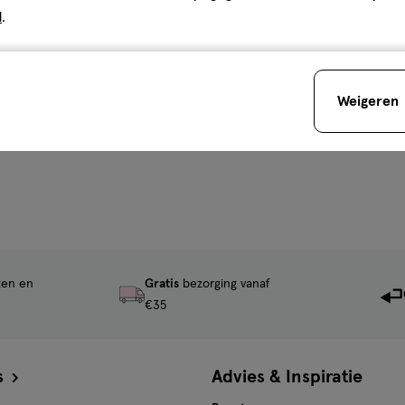
d
.
Weigeren
ten en
Gratis
bezorging vanaf
€35
s
Advies & Inspiratie