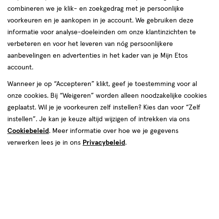
combineren we je klik- en zoekgedrag met je persoonlijke
voorkeuren en je aankopen in je account. We gebruiken deze
producten
informatie voor analyse-doeleinden om onze klantinzichten te
toevoegen
toevoegen
verbeteren en voor het leveren van nóg persoonlijkere
aan
aan
aanbevelingen en advertenties in het kader van je Mijn Etos
verlanglijst
verlanglijst
account.
Wanneer je op “Accepteren” klikt, geef je toestemming voor al
onze cookies. Bij “Weigeren” worden alleen noodzakelijke cookies
geplaatst. Wil je je voorkeuren zelf instellen? Kies dan voor “Zelf
instellen”. Je kan je keuze altijd wijzigen of intrekken via ons
Cookiebeleid
. Meer informatie over hoe we je gegevens
€ 4.99
4
.
€ 4.79
4
.
99
79
200
gel
150
spray
verwerken lees je in ons
Privacybeleid
.
gel
spray
ML
ML
Wella New Wave Ultra Strong
Wella New Wave Ultra Strong
Rock & Hold Gel 200 ML
Power Hold Haargel Spray
Langdurige Hold 150 ML
Toevoegen
Toevoegen
1
1
verhoog aantal met één
,
Limiet bereikt.
verhoog aanta
Je kan m