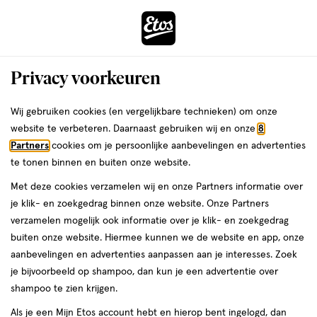
ga
Voor 22:00 uur besteld,
morgen in huis
naar
de
Menu
hoofd
Zoeken
Privacy voorkeuren
content
›
›
ga
Interactie
naar
Wij gebruiken cookies (en vergelijkbare technieken) om onze
Je
Verzorging
Haarverzorging
Haarstyling
Gel
met
de
website te verbeteren. Daarnaast gebruiken wij en onze
8
bent
Wella Gel
dit
zoekbalk
Partners
cookies om je persoonlijke aanbevelingen en advertenties
ers
Weleda
hier:
veld
ga
te tonen binnen en buiten onze website.
opent
naar
Met deze cookies verzamelen wij en onze Partners informatie over
een
de
je klik- en zoekgedrag binnen onze website. Onze Partners
volledig
footer
verzamelen mogelijk ook informatie over je klik- en zoekgedrag
venster
buiten onze website. Hiermee kunnen we de website en app, onze
met
aanbevelingen en advertenties aanpassen aan je interesses. Zoek
Filteren
(6)
Sorteer
1
geavanceerde
je bijvoorbeeld op shampoo, dan kun je een advertentie over
zoekopties
shampoo te zien krijgen.
Wella
Als je een Mijn Etos account hebt en hierop bent ingelogd, dan