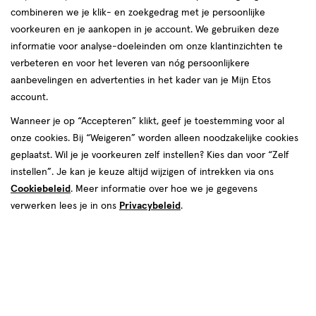
producten
combineren we je klik- en zoekgedrag met je persoonlijke
voorkeuren en je aankopen in je account. We gebruiken deze
toevoegen
toevoegen
informatie voor analyse-doeleinden om onze klantinzichten te
aan
aan
verbeteren en voor het leveren van nóg persoonlijkere
verlanglijst
verlanglijst
aanbevelingen en advertenties in het kader van je Mijn Etos
account.
Wanneer je op “Accepteren” klikt, geef je toestemming voor al
onze cookies. Bij “Weigeren” worden alleen noodzakelijke cookies
geplaatst. Wil je je voorkeuren zelf instellen? Kies dan voor “Zelf
€ 34.99
34
.
€ 95.00
95
.
99
00
instellen”. Je kan je keuze altijd wijzigen of intrekken via ons
1 stuk
1 stuk
Cookiebeleid
. Meer informatie over hoe we je gegevens
Braun Face Mini
Braun Silk-épil 5 Epilator 5-030
verwerken lees je in ons
Privacybeleid
.
Gezichtsonthaarder FS1000
Toevoegen
Toevoegen
1
1
verhoog aantal met één
,
Limiet bereikt.
verhoog aanta
Je kan m
Bijna uitverkocht
toevoegen
toevoegen