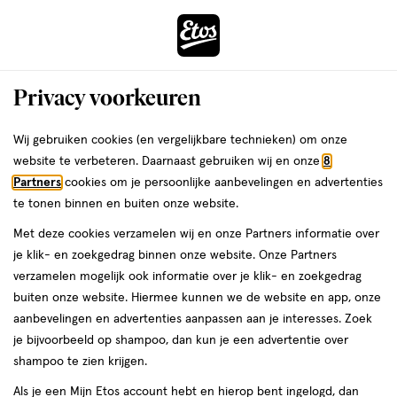
ga
Voor 22:00 uur besteld, maandag in huis
naar
de
Menu
hoofd
Zoeken
Privacy voorkeuren
content
›
›
ga
Interactie
naar
Wij gebruiken cookies (en vergelijkbare technieken) om onze
Je
Verzorging
Lichaamsverzorging
Scheren & ontharing
met
de
website te verbeteren. Daarnaast gebruiken wij en onze
8
Epileerapparaat
bent
dit
zoekbalk
Partners
cookies om je persoonlijke aanbevelingen en advertenties
ers
Weleda
hier:
Epileerapparaat
veld
ga
te tonen binnen en buiten onze website.
opent
naar
Met deze cookies verzamelen wij en onze Partners informatie over
een
de
je klik- en zoekgedrag binnen onze website. Onze Partners
volledig
footer
verzamelen mogelijk ook informatie over je klik- en zoekgedrag
venster
buiten onze website. Hiermee kunnen we de website en app, onze
met
aanbevelingen en advertenties aanpassen aan je interesses. Zoek
geavanceerde
je bijvoorbeeld op shampoo, dan kun je een advertentie over
Filteren
(9)
Sorteer
zoekopties
shampoo te zien krijgen.
Als je een Mijn Etos account hebt en hierop bent ingelogd, dan