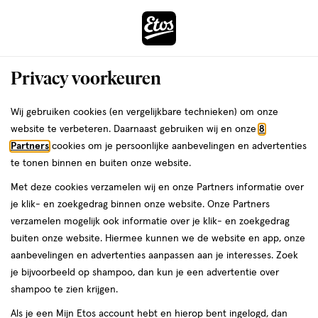
ga
Voor 22:00 uur besteld,
morgen in huis
naar
de
Menu
hoofd
Zoeken
Privacy voorkeuren
content
›
›
ga
Interactie
naar
Wij gebruiken cookies (en vergelijkbare technieken) om onze
Je
Verzorging
Lichaamsverzorging
Scheren & ontharing
met
de
website te verbeteren. Daarnaast gebruiken wij en onze
8
Ontharingscrème
bent
dit
zoekbalk
Partners
cookies om je persoonlijke aanbevelingen en advertenties
ers
Weleda
hier:
Veet Ontharingscrème
veld
ga
te tonen binnen en buiten onze website.
opent
naar
Met deze cookies verzamelen wij en onze Partners informatie over
een
de
je klik- en zoekgedrag binnen onze website. Onze Partners
volledig
footer
verzamelen mogelijk ook informatie over je klik- en zoekgedrag
venster
buiten onze website. Hiermee kunnen we de website en app, onze
met
aanbevelingen en advertenties aanpassen aan je interesses. Zoek
geavanceerde
je bijvoorbeeld op shampoo, dan kun je een advertentie over
Filteren
(10)
Sorteer
1
zoekopties
shampoo te zien krijgen.
Als je een Mijn Etos account hebt en hierop bent ingelogd, dan