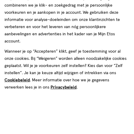
Veet
combineren we je klik- en zoekgedrag met je persoonlijke
voorkeuren en je aankopen in je account. We gebruiken deze
producten
informatie voor analyse-doeleinden om onze klantinzichten te
verbeteren en voor het leveren van nóg persoonlijkere
50%
50%
toevoegen
toevoegen
aanbevelingen en advertenties in het kader van je Mijn Etos
korting
korting
aan
aan
account.
verlanglijst
verlanglijst
Wanneer je op “Accepteren” klikt, geef je toestemming voor al
onze cookies. Bij “Weigeren” worden alleen noodzakelijke cookies
geplaatst. Wil je je voorkeuren zelf instellen? Kies dan voor “Zelf
instellen”. Je kan je keuze altijd wijzigen of intrekken via ons
Cookiebeleid
. Meer informatie over hoe we je gegevens
van € 14.99 voor € 7.49
7
.
van € 14.99 v
7
.
14
.
99
49
14
.
99
49
verwerken lees je in ons
Privacybeleid
.
400
crème
100 ML
crème
ML
Veet Men Ontharingskit voor
Veet Pure Ontharingscrème 400
kwetsbare gebieden 150 ML
ML
Toevoegen
Toevoegen
1
1
verhoog aantal met één
,
Bijna uitverkocht!
verhoog aanta
Er zi